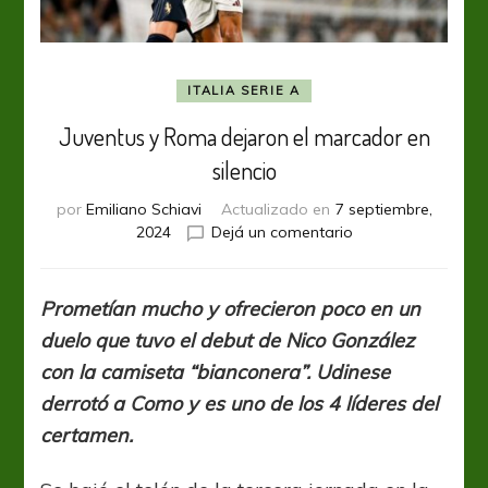
ITALIA SERIE A
Juventus y Roma dejaron el marcador en
silencio
por
Emiliano Schiavi
Actualizado en
7 septiembre,
en
2024
Dejá un comentario
Juventus
y
Roma
Prometían mucho y ofrecieron poco en un
dejaron
duelo que tuvo el debut de Nico González
el
marcador
con la camiseta “bianconera”. Udinese
en
derrotó a Como y es uno de los 4 líderes del
silencio
certamen.