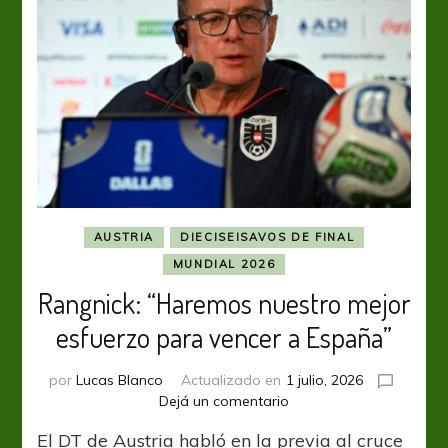
AUSTRIA
DIECISEISAVOS DE FINAL
MUNDIAL 2026
Rangnick: “Haremos nuestro mejor
esfuerzo para vencer a España”
por
Lucas Blanco
Actualizado en
1 julio, 2026
en
Dejá un comentario
Rangnick:
El DT de Austria habló en la previa al cruce
“Haremos