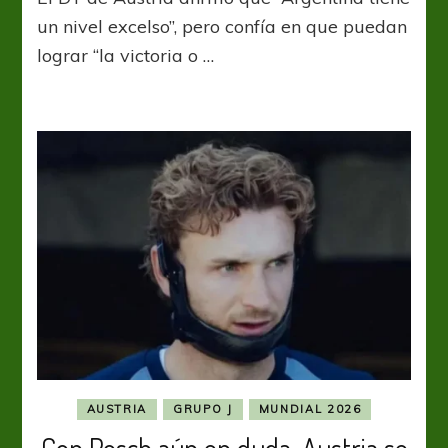
todo
un nivel excelso”, pero confía en que puedan
en
lograr “la victoria o …
contra,
pero
podemos
ganar”
AUSTRIA
GRUPO J
MUNDIAL 2026