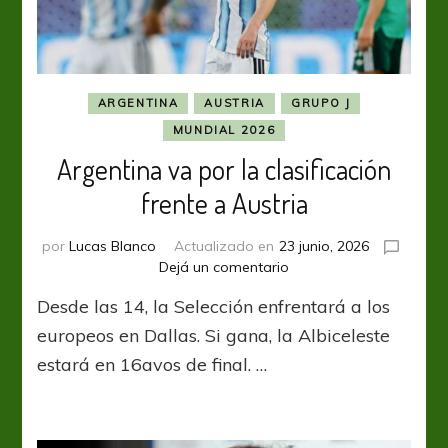
ARGENTINA
AUSTRIA
GRUPO J
MUNDIAL 2026
Argentina va por la clasificación
frente a Austria
por
Lucas Blanco
Actualizado en
23 junio, 2026
en
Dejá un comentario
Argentina
Desde las 14, la Selección enfrentará a los
va
por
europeos en Dallas. Si gana, la Albiceleste
la
estará en 16avos de final. …
clasificación
frente
a
Austria