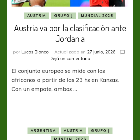
AUSTRIA
GRUPO J
MUNDIAL 2026
Austria va por la clasificación ante
Jordania
por
Lucas Blanco
Actualizado en
27 junio, 2026
en
Dejá un comentario
Austria
El conjunto europeo se mide con los
va
por
africanos a partir de las 23 hs en Kansas.
la
Con un empate, ambos …
clasificación
ante
Jordania
ARGENTINA
AUSTRIA
GRUPO J
MUNDIAL 2026