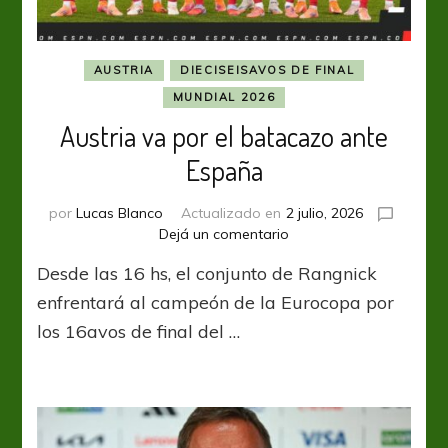
AUSTRIA
DIECISEISAVOS DE FINAL
MUNDIAL 2026
Austria va por el batacazo ante
España
por
Lucas Blanco
Actualizado en
2 julio, 2026
en
Dejá un comentario
Austria
Desde las 16 hs, el conjunto de Rangnick
va
por
enfrentará al campeón de la Eurocopa por
el
los 16avos de final del …
batacazo
ante
España