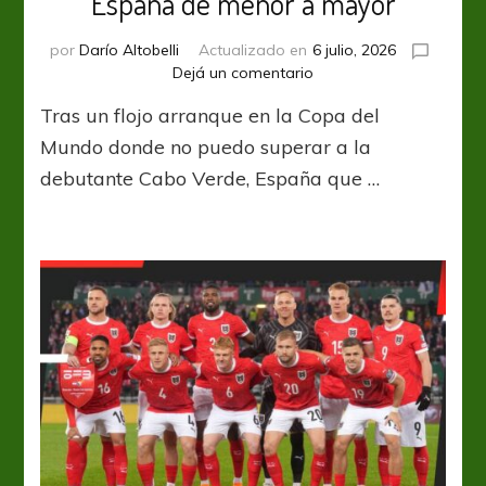
España de menor a mayor
por
Darío Altobelli
Actualizado en
6 julio, 2026
en
Dejá un comentario
España
Tras un flojo arranque en la Copa del
de
menor
Mundo donde no puedo superar a la
a
debutante Cabo Verde, España que …
mayor