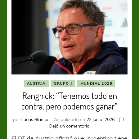
AUSTRIA
GRUPO J
MUNDIAL 2026
Rangnick: “Tenemos todo en
contra, pero podemos ganar”
por
Lucas Blanco
Actualizado en
22 junio, 2026
en
Dejá un comentario
Rangnick:
El DT de Austria afirmó que “Argentina tiene
“Tenemos