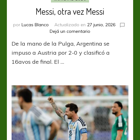
Messi, otra vez Messi
por
Lucas Blanco
Actualizado en
27 junio, 2026
en
Dejá un comentario
Messi,
De la mano de la Pulga, Argentina se
otra
vez
impuso a Austria por 2-0 y clasificó a
Messi
16avos de final. El …