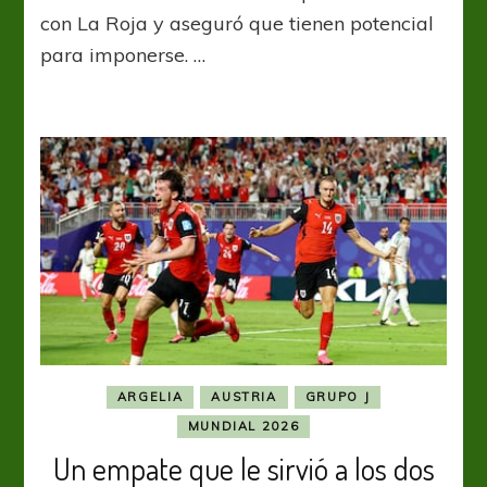
nuestro
con La Roja y aseguró que tienen potencial
mejor
para imponerse. …
esfuerzo
para
vencer
a
España”
ARGELIA
AUSTRIA
GRUPO J
MUNDIAL 2026
Un empate que le sirvió a los dos