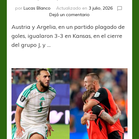
por
Lucas Blanco
Actualizado en
3 julio, 2026
en
Dejá un comentario
Un
Austria y Argelia, en un partido plagado de
empate
que
goles, igualaron 3-3 en Kansas, en el cierre
le
del grupo J, y …
sirvió
a
los
dos