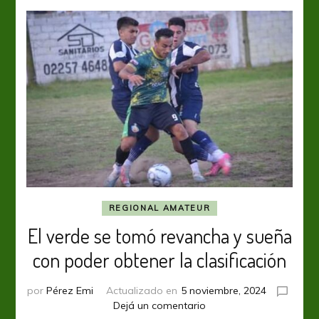
liderazgo
REGIONAL AMATEUR
El verde se tomó revancha y sueña
con poder obtener la clasificación
por
Pérez Emi
Actualizado en
5 noviembre, 2024
en
Dejá un comentario