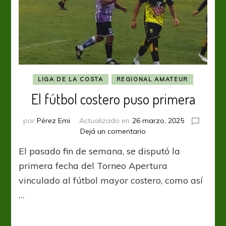
LIGA DE LA COSTA
REGIONAL AMATEUR
El fútbol costero puso primera
por
Pérez Emi
Actualizado en
26 marzo, 2025
en
Dejá un comentario
El
El pasado fin de semana, se disputó la
fútbol
costero
primera fecha del Torneo Apertura
puso
vinculado al fútbol mayor costero, como así
primera
…