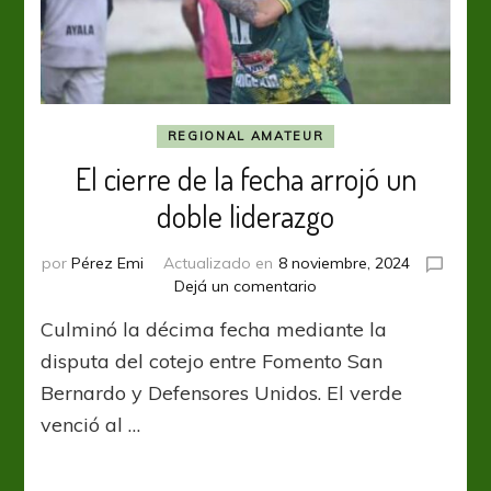
REGIONAL AMATEUR
El cierre de la fecha arrojó un
doble liderazgo
por
Pérez Emi
Actualizado en
8 noviembre, 2024
en
Dejá un comentario
El
Culminó la décima fecha mediante la
cierre
de
disputa del cotejo entre Fomento San
la
Bernardo y Defensores Unidos. El verde
fecha
venció al …
arrojó
un
doble