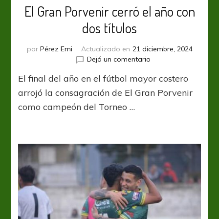
El Gran Porvenir cerró el año con
dos títulos
por
Pérez Emi
Actualizado en
21 diciembre, 2024
en
Dejá un comentario
El
El final del año en el fútbol mayor costero
Gran
Porvenir
arrojó la consagración de El Gran Porvenir
cerró
como campeón del Torneo …
el
año
con
dos
títulos