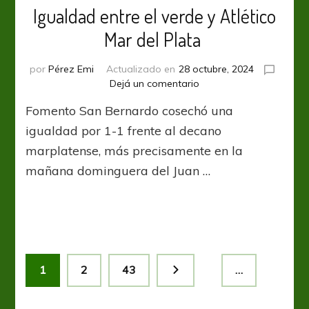
Igualdad entre el verde y Atlético
Mar del Plata
por
Pérez Emi
Actualizado en
28 octubre, 2024
en
Dejá un comentario
Igualdad
Fomento San Bernardo cosechó una
entre
el
igualdad por 1-1 frente al decano
verde
marplatense, más precisamente en la
y
mañana dominguera del Juan …
Atlético
Mar
del
Plata
Paginación
Página
Página
Página
1
2
43
…
de
entradas