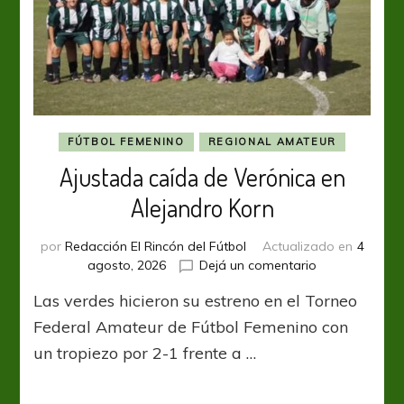
FÚTBOL FEMENINO
REGIONAL AMATEUR
Ajustada caída de Verónica en
Alejandro Korn
por
Redacción El Rincón del Fútbol
Actualizado en
4
en
agosto, 2026
Dejá un comentario
Ajustada
Las verdes hicieron su estreno en el Torneo
caída
de
Federal Amateur de Fútbol Femenino con
Verónica
un tropiezo por 2-1 frente a …
en
Alejandro
Korn