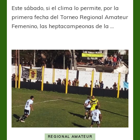
Verónica
Este sábado, si el clima lo permite, por la
jugará
ante
primera fecha del Torneo Regional Amateur
Estrella
Femenino, las heptacampeonas de la …
del
Sur
en
el
Federal
REGIONAL AMATEUR