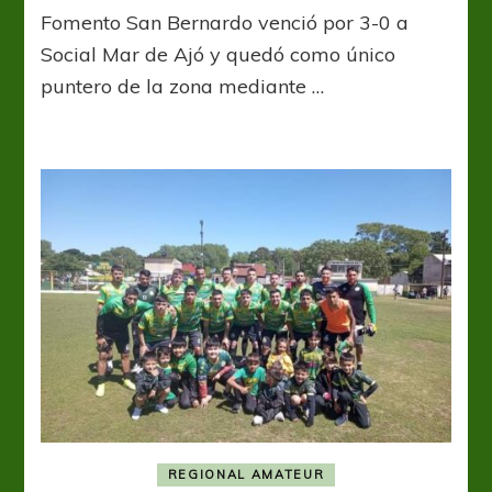
El
Fomento San Bernardo venció por 3-0 a
verde
se
Social Mar de Ajó y quedó como único
tomó
puntero de la zona mediante …
revancha
y
sueña
con
poder
obtener
la
clasificación
REGIONAL AMATEUR