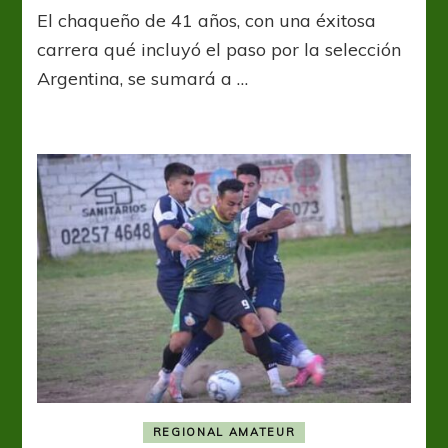
Jonás
El chaqueño de 41 años, con una éxitosa
Gutierrez
jugará
carrera qué incluyó el paso por la selección
en
Argentina, se sumará a …
Social
Las
Toninas
REGIONAL AMATEUR