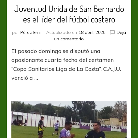
Juventud Unida de San Bernardo
es el líder del fútbol costero
por
Pérez Emi
Actualizado en
18 abril, 2025
Dejá
en
un comentario
Juventud
El pasado domingo se disputó una
Unida
de
apasionante cuarta fecha del certamen
San
“Copa Sanitarios Liga de La Costa”. C.A.J.U.
Bernardo
venció a …
es
el
líder
del
fútbol
costero