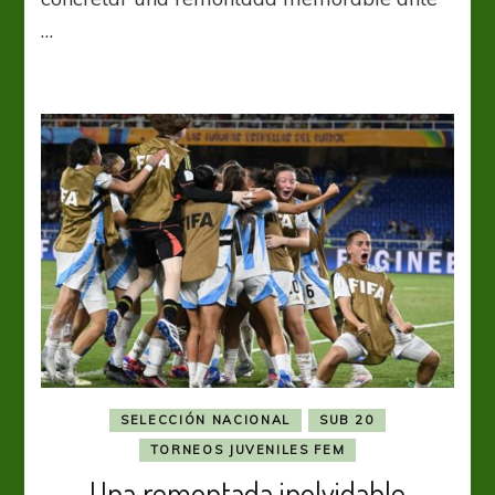
hace
…
historia
en
el
mundial
SELECCIÓN NACIONAL
SUB 20
TORNEOS JUVENILES FEM
Una remontada inolvidable