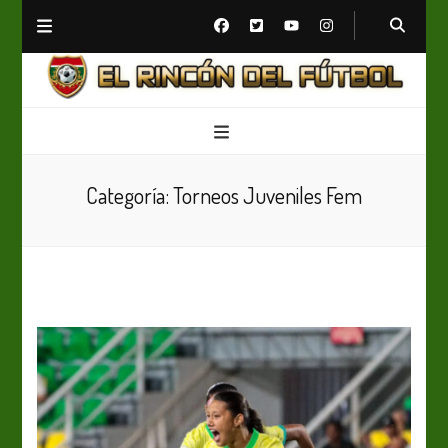
El Rincón del Fútbol
Diario digital de Fútbol
Categoría:
Torneos Juveniles Fem