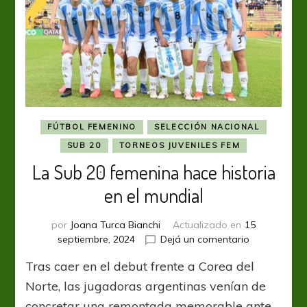
FÚTBOL FEMENINO
SELECCIÓN NACIONAL
SUB 20
TORNEOS JUVENILES FEM
La Sub 20 femenina hace historia
en el mundial
por
Joana Turca Bianchi
Actualizado en
15
en
septiembre, 2024
Dejá un comentario
La
Tras caer en el debut frente a Corea del
Sub
20
Norte, las jugadoras argentinas venían de
femenina
concretar una remontada memorable ante