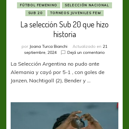
FÚTBOL FEMENINO
SELECCIÓN NACIONAL
SUB 20
TORNEOS JUVENILES FEM
La selección Sub 20 que hizo
historia
por
Joana Turca Bianchi
Actualizado en
21
en
septiembre, 2024
Dejá un comentario
La
La Selección Argentina no pudo ante
selección
Sub
Alemania y cayó por 5-1 , con goles de
20
Janzen, Nachtigall (2), Bender y …
que
hizo
historia