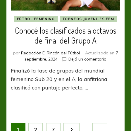
FÚTBOL FEMENINO
TORNEOS JUVENILES FEM
Conocé los clasificados a octavos
de final del Grupo A
por
Redacción El Rincón del Fútbol
Actualizado en
7
en
septiembre, 2024
Dejá un comentario
Conocé
Finalizó la fase de grupos del mundial
los
clasificados
femenino Sub 20 y en el A, la anfitriona
a
clasificó con puntaje perfecto. …
octavos
de
final
del
Grupo
A
Paginación
Página
Página
Página
1
2
7
…