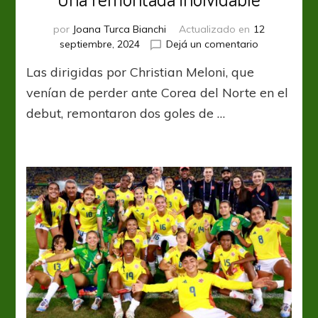
por
Joana Turca Bianchi
Actualizado en
12
en
septiembre, 2024
Dejá un comentario
Una
Las dirigidas por Christian Meloni, que
remontada
inolvidable
venían de perder ante Corea del Norte en el
debut, remontaron dos goles de …