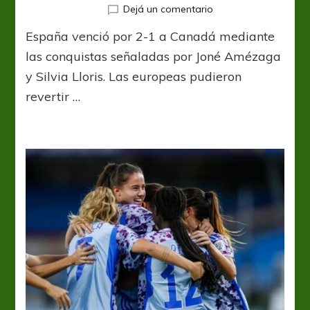
en
Dejá un comentario
La
España venció por 2-1 a Canadá mediante
rojita
dio
las conquistas señaladas por Joné Amézaga
vuelta
y Silvia Lloris. Las europeas pudieron
la
revertir …
historia
y
se
metió
en
los
cuartos
de
final