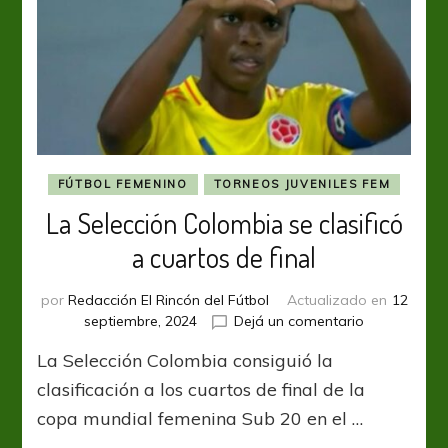
FÚTBOL FEMENINO
TORNEOS JUVENILES FEM
La Selección Colombia se clasificó
a cuartos de final
por
Redacción El Rincón del Fútbol
Actualizado en
12
en
septiembre, 2024
Dejá un comentario
La
La Selección Colombia consiguió la
Selección
Colombia
clasificación a los cuartos de final de la
se
copa mundial femenina Sub 20 en el …
clasificó
a