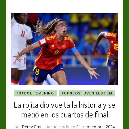
cuartos
de
final
FÚTBOL FEMENINO
TORNEOS JUVENILES FEM
La rojita dio vuelta la historia y se
metió en los cuartos de final
por
Pérez Emi
Actualizado en
11 septiembre, 2024