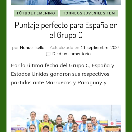
FÚTBOL FEMENINO
TORNEOS JUVENILES FEM
Puntaje perfecto para España en
el Grupo C
por
Nahuel Isella
Actualizado en
11 septiembre, 2024
en
Dejá un comentario
Puntaje
Por la última fecha del Grupo C, España y
perfecto
para
Estados Unidos ganaron sus respectivos
España
partidos ante Marruecos y Paraguay y …
en
el
Grupo
C