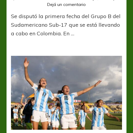
en
Dejá un comentario
Triunfos
Se disputó la primera fecha del Grupo B del
de
Uruguay
Sudamericano Sub-17 que se está llevando
y
a cabo en Colombia. En …
Brasil
en
el
Sudamericano
Sub-
17