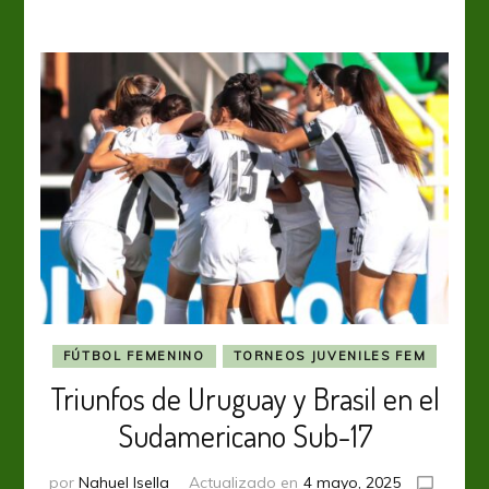
Sub-
17
FÚTBOL FEMENINO
TORNEOS JUVENILES FEM
Triunfos de Uruguay y Brasil en el
Sudamericano Sub-17
por
Nahuel Isella
Actualizado en
4 mayo, 2025