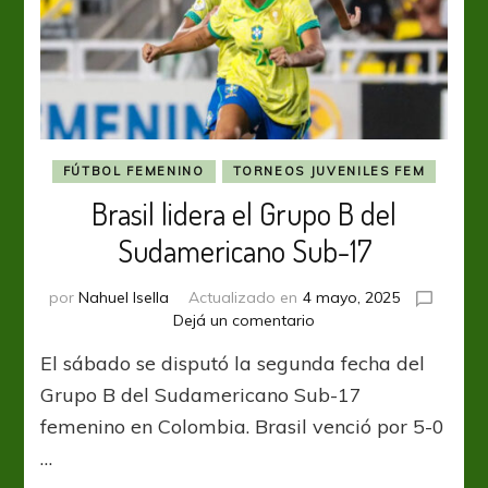
FÚTBOL FEMENINO
TORNEOS JUVENILES FEM
Brasil lidera el Grupo B del
Sudamericano Sub-17
por
Nahuel Isella
Actualizado en
4 mayo, 2025
en
Dejá un comentario
Brasil
El sábado se disputó la segunda fecha del
lidera
el
Grupo B del Sudamericano Sub-17
Grupo
femenino en Colombia. Brasil venció por 5-0
B
…
del
Sudamericano