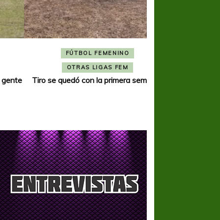
FÚTBOL FEMENINO
FÚTBOL 
OTRAS LIGAS FEM
OTRAS L
Tiro se quedó con la primera semifinal
Tiro Federal sacó el 
del Torne