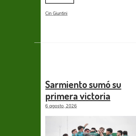
COPA SUDAMERICANA
TIGRE
Cin Giuntini
A pesar de la derrota Tigre avanzó a
Octavos de Final
Sarmiento sumó su
primera victoria
6 agosto, 2026