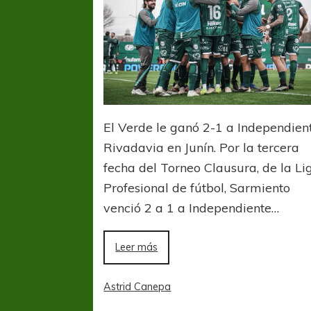
FÚTBOL FEMENINO
FÚTBOL 
REGIONAL AMATEUR
REGIONAL
Ajustada caída de Verónica en Alejandro
Verónica jugará ante 
El Verde le ganó 2-1 a Independien
Korn
Fed
Rivadavia en Junín. Por la tercera
fecha del Torneo Clausura, de la Li
Profesional de fútbol, Sarmiento
venció 2 a 1 a Independiente…
Leer más
Astrid Canepa