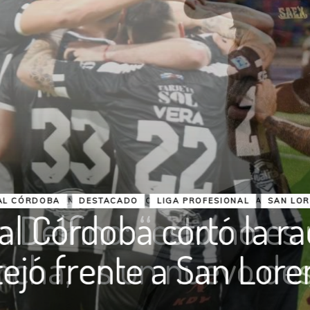
COLÓN
DESTACADO
PRIMERA NACIONAL
n Delfino: “esto no es
ncha, es un nuevo des