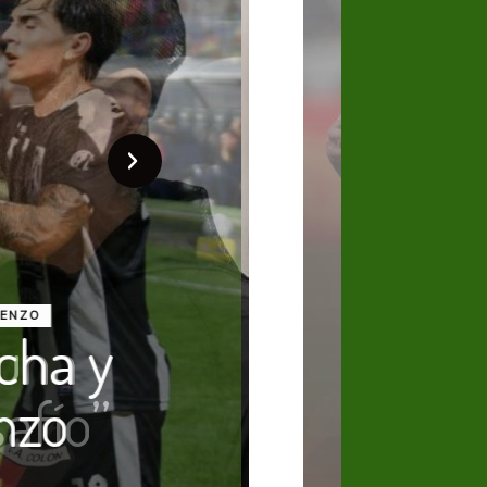
 una
afío”