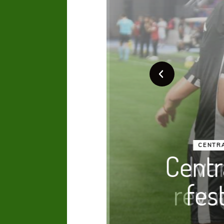
a y
Iva
o
reva