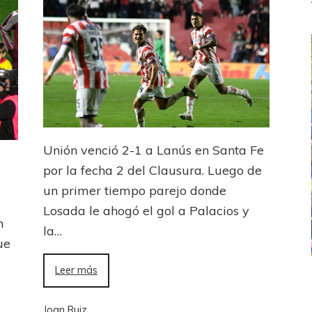
Unión venció 2-1 a Lanús en Santa Fe
por la fecha 2 del Clausura. Luego de
un primer tiempo parejo donde
Losada le ahogó el gol a Palacios y
n
la…
ue
Leer más
ICANA
LANÚS
UEFA CHAMPIONS LEAGUE
fendido
PSG celebró el bicampeonato
Joan Ruiz