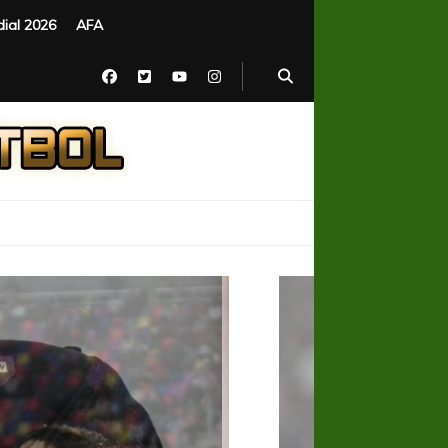
ial 2026
AFA