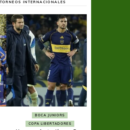
TORNEOS INTERNACIONALES
BOCA JUNIORS
COPA SUDAMER
Noche inolvida
COPA LIBERTADORES