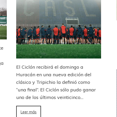
FEMENINO
FÚTBOL FEMENINO
 AMATEUR
LIGA DE LA COSTA
Estrella del Sur en el
Las campeonas festejaron ante su gente
te
eral
ga
El Ciclón recibirá el domingo a
Huracán en una nueva edición del
clásico y Tripichio la definió como
“una final”. El Ciclón sólo pudo ganar
uno de los últimos veinticinco…
Leer más