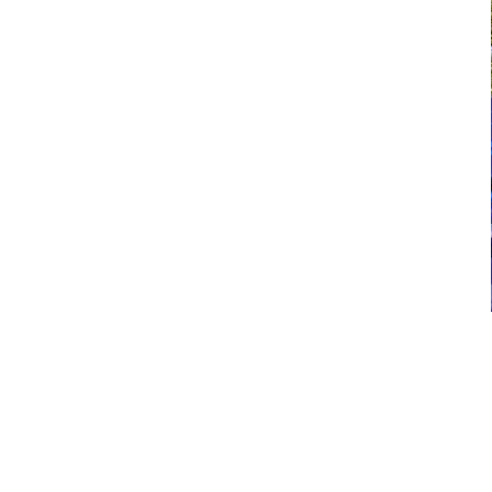
ICANA
LANÚS
UEFA CHAMPIONS LEAGUE
fendido
PSG celebró el bicampeonato