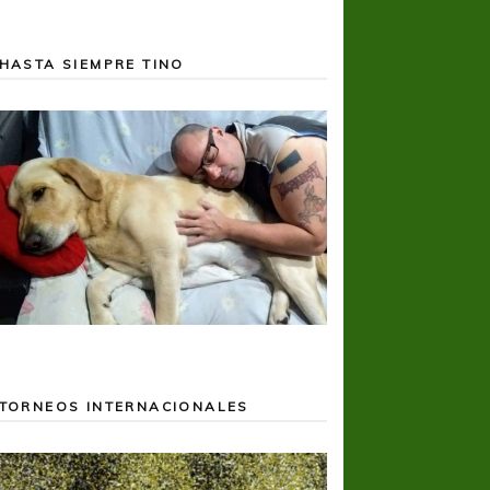
HASTA SIEMPRE TINO
TORNEOS INTERNACIONALES