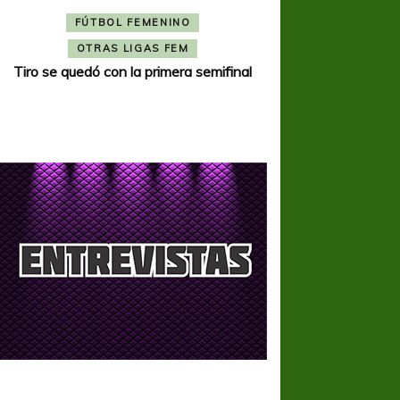
FÚTBOL FEMENINO
FÚTBOL 
SELECCIÓN ARGENTINA FEM
REGIONA
Ara Saleme titular en cotejo amistoso de
Ajustada caída de V
la Selección Argentina Sub-17
K