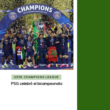
BOCA JUNIORS
COPA SUDAMER
Noche inolvida
COPA LIBERTADORES
Una nueva frustración para Boca