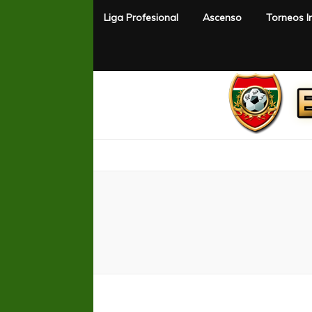
Liga Profesional
Ascenso
Torneos I
El Rincón del Fútbol
Diario digital de Fútbol