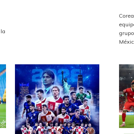
Corea
equip
 la
grupo
Méxic