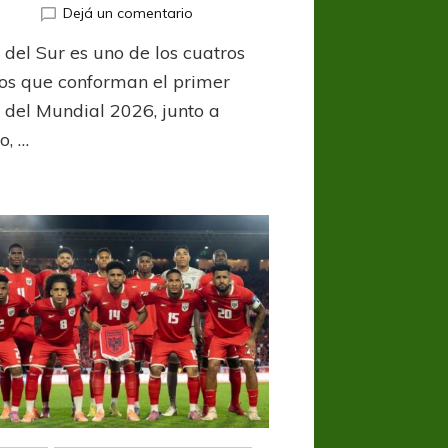
en
Dejá un comentario
Corea
 del Sur es uno de los cuatros
del
sur
os que conforman el primer
y
 del Mundial 2026, junto a
su
o, …
camino
al
Mundial