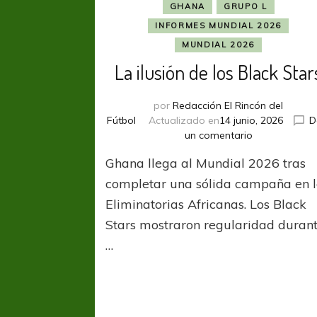
GHANA
GRUPO L
INFORMES MUNDIAL 2026
MUNDIAL 2026
La ilusión de los Black Star
por
Redacción El Rincón del
Fútbol
Actualizado en
14 junio, 2026
D
en
un comentario
La
Ghana llega al Mundial 2026 tras
ilusión
de
completar una sólida campaña en 
los
Eliminatorias Africanas. Los Black
Black
Stars mostraron regularidad duran
Stars
…