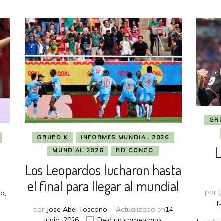
GR
GRUPO K
INFORMES MUNDIAL 2026
L
MUNDIAL 2026
RD CONGO
Los Leopardos lucharon hasta
el final para llegar al mundial
por
io,
j
por
Jose Abel Toscano
Actualizado en
14
us
en
junio, 2026
Dejá un comentario