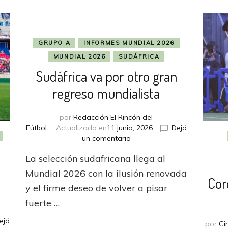
GRUPO A
INFORMES MUNDIAL 2026
MUNDIAL 2026
SUDÁFRICA
Sudáfrica va por otro gran
regreso mundialista
por
Redacción El Rincón del
Fútbol
Actualizado en
11 junio, 2026
Dejá
en
un comentario
Sudáfrica
La selección sudafricana llega al
va
por
Mundial 2026 con la ilusión renovada
Cor
otro
y el firme deseo de volver a pisar
gran
fuerte …
regreso
mundialista
ejá
por
Ci