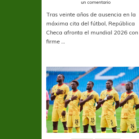
en
un comentario
República
Tras veinte años de ausencia en la
Checa
vuelve
máxima cita del fútbol, República
al
Checa afronta el mundial 2026 con
escenario
firme …
mundialista