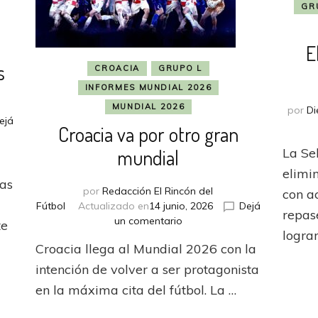
GR
E
s
CROACIA
GRUPO L
INFORMES MUNDIAL 2026
MUNDIAL 2026
por
Di
ejá
Croacia va por otro gran
La Se
mundial
elimin
las
por
Redacción El Rincón del
con a
Fútbol
Actualizado en
14 junio, 2026
Dejá
repas
en
un comentario
te
logra
Croacia
Croacia llega al Mundial 2026 con la
va
por
intención de volver a ser protagonista
otro
en la máxima cita del fútbol. La …
gran
mundial