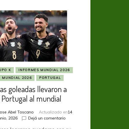
UPO K
INFORMES MUNDIAL 2026
MUNDIAL 2026
PORTUGAL
as goleadas llevaron a
Portugal al mundial
Jose Abel Toscano
Actualizado en
14
en
unio, 2026
Dejá un comentario
Las