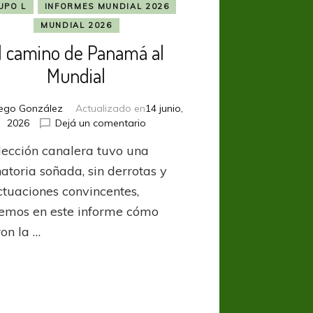
UPO L
INFORMES MUNDIAL 2026
MUNDIAL 2026
l camino de Panamá al
Mundial
ego González
Actualizado en
14 junio,
en
2026
Dejá un comentario
El
lección canalera tuvo una
camino
de
atoria soñada, sin derrotas y
Panamá
ctuaciones convincentes,
al
emos en este informe cómo
Mundial
ron la …