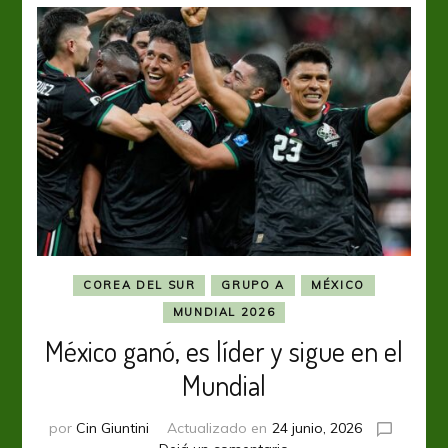
del
Sur
y
se
ilusiona
COREA DEL SUR
GRUPO A
MÉXICO
MUNDIAL 2026
México ganó, es líder y sigue en el
Mundial
por
Cin Giuntini
Actualizado en
24 junio, 2026
en