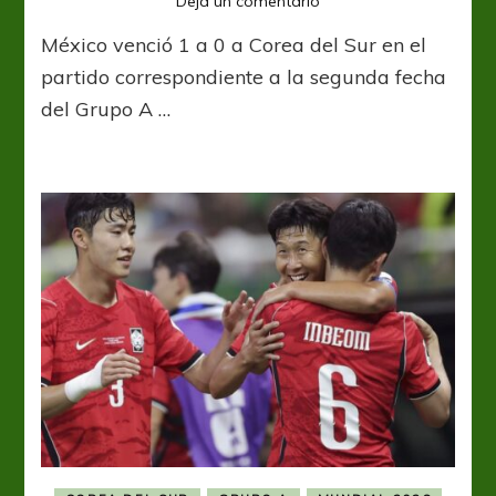
Dejá un comentario
México
México venció 1 a 0 a Corea del Sur en el
ganó,
es
partido correspondiente a la segunda fecha
líder
del Grupo A …
y
sigue
en
el
Mundial