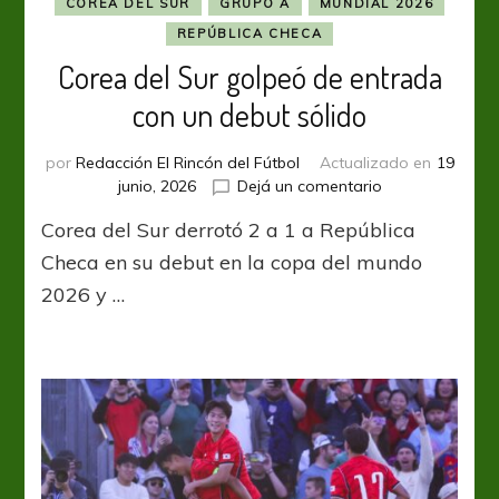
COREA DEL SUR
GRUPO A
MUNDIAL 2026
REPÚBLICA CHECA
Corea del Sur golpeó de entrada
con un debut sólido
por
Redacción El Rincón del Fútbol
Actualizado en
19
en
junio, 2026
Dejá un comentario
Corea
Corea del Sur derrotó 2 a 1 a República
del
Sur
Checa en su debut en la copa del mundo
golpeó
2026 y …
de
entrada
con
un
debut
sólido