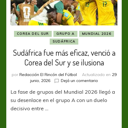
COREA DEL SUR
GRUPO A
MUNDIAL 2026
SUDÁFRICA
Sudáfrica fue más eficaz, venció a
Corea del Sur y se ilusiona
por
Redacción El Rincón del Fútbol
Actualizado en
29
en
junio, 2026
Dejá un comentario
Sudáfrica
La fase de grupos del Mundial 2026 llegó a
fue
más
su desenlace en el grupo A con un duelo
eficaz,
decisivo entre …
venció
a
Corea