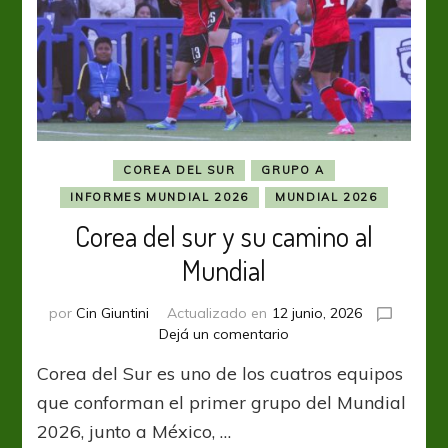
COREA DEL SUR
GRUPO A
INFORMES MUNDIAL 2026
MUNDIAL 2026
Corea del sur y su camino al
Mundial
por
Cin Giuntini
Actualizado en
12 junio, 2026
en
Dejá un comentario
Corea
Corea del Sur es uno de los cuatros equipos
del
sur
que conforman el primer grupo del Mundial
y
2026, junto a México, …
su