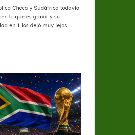
Un
lica Checa y Sudáfrica todavía
empate
que
ben lo que es ganar y su
los
dad en 1 los dejó muy lejos …
deja
en
la
cuerda
floja