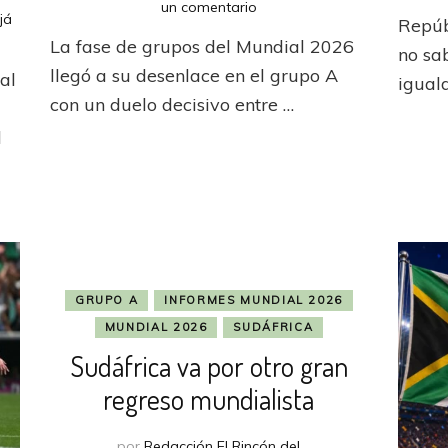
en
un comentario
já
Repúb
Sudáfrica
La fase de grupos del Mundial 2026
fue
no sa
más
llegó a su desenlace en el grupo A
al
igual
eficaz,
con un duelo decisivo entre …
venció
a
l
Corea
del
Sur
y
se
ilusiona
GRUPO A
INFORMES MUNDIAL 2026
MUNDIAL 2026
SUDÁFRICA
Sudáfrica va por otro gran
regreso mundialista
por
Redacción El Rincón del