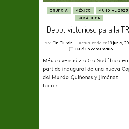
GRUPO A
MÉXICO
MUNDIAL 2026
SUDÁFRICA
Debut victorioso para la TR
por
Cin Giuntini
Actualizado en
19 junio, 2
en
Dejá un comentario
Debut
México venció 2 a 0 a Sudáfrica en 
victorio
para
partido inaugural de una nueva C
la
del Mundo. Quiñones y Jiménez
TRI
fueron …