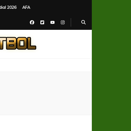
ial 2026
AFA