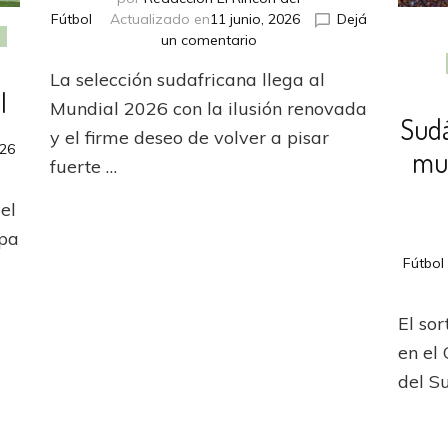
Fútbol
Actualizado en
11 junio, 2026
Dejá
en
un comentario
Sudáfrica
La selección sudafricana llega al
va
I
por
Mundial 2026 con la ilusión renovada
Sudá
otro
y el firme deseo de volver a pisar
gran
026
mu
fuerte …
regreso
mundialista
el
so
opa
Fútbol
El so
en el
del S