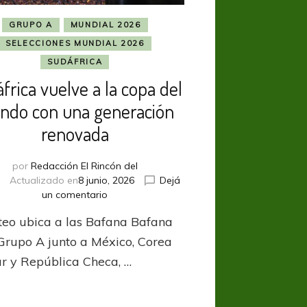
GRUPO A
MUNDIAL 2026
SELECCIONES MUNDIAL 2026
SUDÁFRICA
frica vuelve a la copa del
ndo con una generación
renovada
por
Redacción El Rincón del
Actualizado en
8 junio, 2026
Dejá
en
un comentario
Sudáfrica
rteo ubica a las Bafana Bafana
vuelve
a
 Grupo A junto a México, Corea
la
ur y República Checa, …
copa
del
mundo