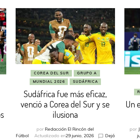
COREA DEL SUR
GRUPO A
MUNDIAL 2026
SUDÁFRICA
Sudáfrica fue más eficaz,
R
venció a Corea del Sur y se
Un e
ilusiona
os
por
Redacción El Rincón del
por
Fútbol
Actualizado en
29 junio, 2026
Dejá
j