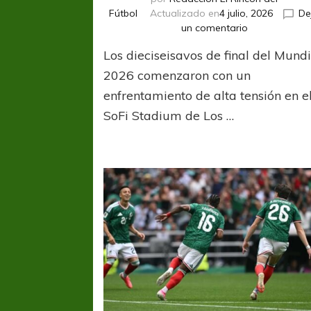
Fútbol
Actualizado en
4 julio, 2026
De
en
un comentario
Canadá
Los dieciseisavos de final del Mundi
golpeó,
eliminó
2026 comenzaron con un
a
enfrentamiento de alta tensión en e
Sudáfrica
SoFi Stadium de Los …
y
avanzó
a
octavos
de
final