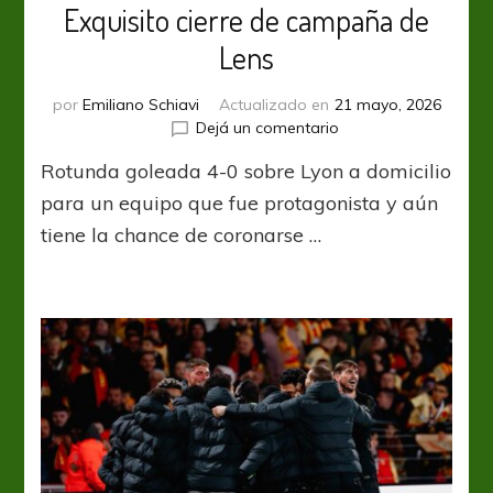
Exquisito cierre de campaña de
Lens
por
Emiliano Schiavi
Actualizado en
21 mayo, 2026
en
Dejá un comentario
Exquisito
Rotunda goleada 4-0 sobre Lyon a domicilio
cierre
de
para un equipo que fue protagonista y aún
campaña
tiene la chance de coronarse …
de
Lens