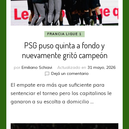
FRANCIA LIGUE 1
PSG puso quinta a fondo y
nuevamente gritó campeón
por
Emiliano Schiavi
Actualizado en
31 mayo, 2026
en
Dejá un comentario
PSG
El empate era más que suficiente para
puso
quinta
sentenciar el torneo pero los capitalinos le
a
ganaron a su escolta a domicilio …
fondo
y
nuevamente
gritó
campeón