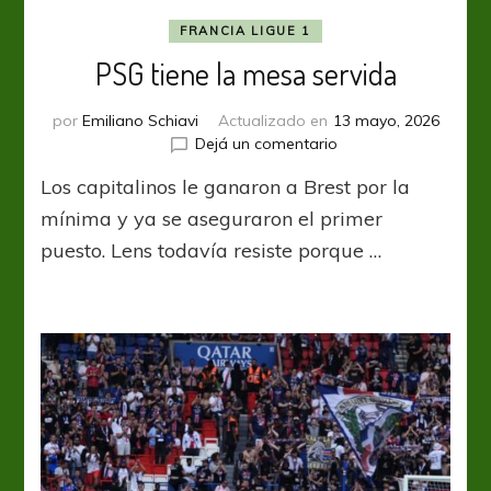
FRANCIA LIGUE 1
PSG tiene la mesa servida
por
Emiliano Schiavi
Actualizado en
13 mayo, 2026
en
Dejá un comentario
PSG
Los capitalinos le ganaron a Brest por la
tiene
la
mínima y ya se aseguraron el primer
mesa
puesto. Lens todavía resiste porque …
servida