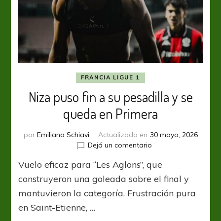
FRANCIA LIGUE 1
Niza puso fin a su pesadilla y se
queda en Primera
por
Emiliano Schiavi
Actualizado en
30 mayo, 2026
en
Dejá un comentario
Niza
Vuelo eficaz para “Les Aglons”, que
puso
fin
construyeron una goleada sobre el final y
a
mantuvieron la categoría. Frustración pura
su
en Saint-Etienne, …
pesadilla
y