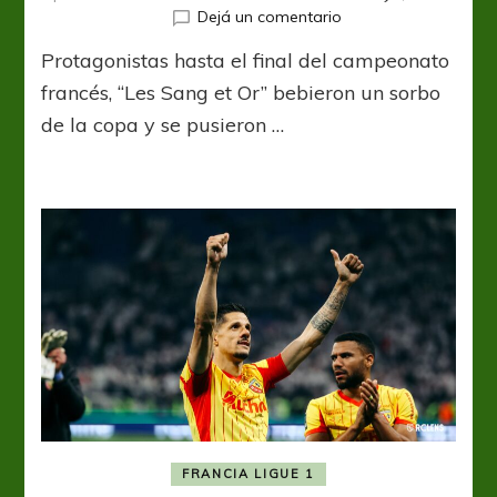
en
Dejá un comentario
Coupe
Protagonistas hasta el final del campeonato
De
France:
francés, “Les Sang et Or” bebieron un sorbo
Merecido
de la copa y se pusieron …
título
para
Lens
FRANCIA LIGUE 1