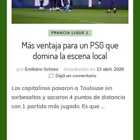
FRANCIA LIGUE 1
Más ventaja para un PSG que
domina la escena local
por
Emiliano Schiavi
Actualizado en
13 abril, 2026
en
Dejá un comentario
Más
Los capitalinos pasaron a Toulouse sin
ventaja
para
sorbesaltos y sacaron 4 puntos de distancia
un
con 1 partido más jugado. Es que …
PSG
que
domina
la
escena