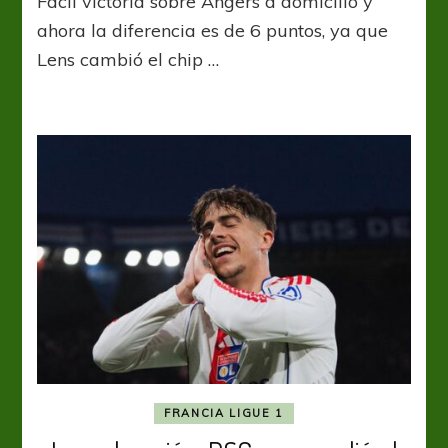
Fácil victoria sobre Angers a domicilio y
tuvo
su
ahora la diferencia es de 6 puntos, ya que
hora
Lens cambió el chip …
feliz
y
se
aleja
en
la
vanguardia
FRANCIA LIGUE 1