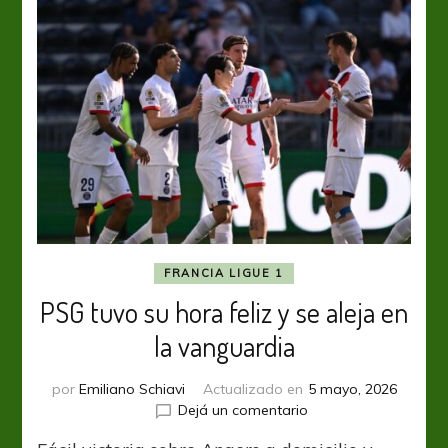
empate
FRANCIA LIGUE 1
PSG tuvo su hora feliz y se aleja en
la vanguardia
por
Emiliano Schiavi
Actualizado en
5 mayo, 2026
en
Dejá un comentario
PSG