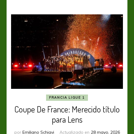
se
queda
en
Primera
FRANCIA LIGUE 1
Coupe De France: Merecido título
para Lens
por
Emiliano Schiavi
Actualizado en
28 mayo, 2026