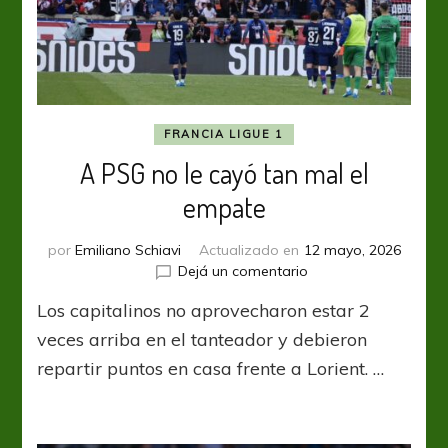
FRANCIA LIGUE 1
A PSG no le cayó tan mal el
empate
por
Emiliano Schiavi
Actualizado en
12 mayo, 2026
en
Dejá un comentario
A
Los capitalinos no aprovecharon estar 2
PSG
no
veces arriba en el tanteador y debieron
le
repartir puntos en casa frente a Lorient. …
cayó
tan
mal
el