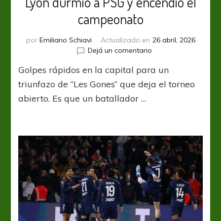
Lyon durmió a PSG y encendió el
campeonato
por
Emiliano Schiavi
Actualizado en
26 abril, 2026
en
Dejá un comentario
Lyon
Golpes rápidos en la capital para un
durmió
a
triunfazo de “Les Gones” que deja el torneo
PSG
abierto. Es que un batallador …
y
encendió
el
campeonato