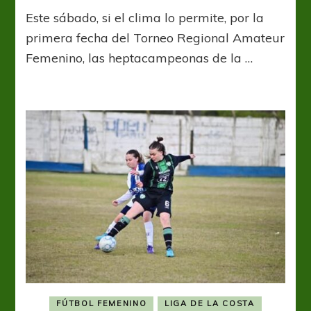
Verónica
Este sábado, si el clima lo permite, por la
jugará
ante
primera fecha del Torneo Regional Amateur
Estrella
Femenino, las heptacampeonas de la …
del
Sur
en
el
Federal
FÚTBOL FEMENINO
LIGA DE LA COSTA