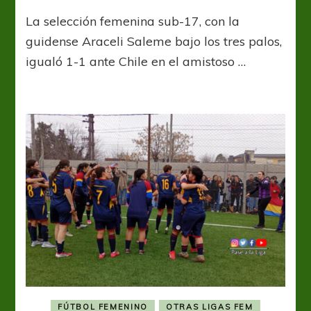
Ara
La selección femenina sub-17, con la
Saleme
titular
guidense Araceli Saleme bajo los tres palos,
en
igualó 1-1 ante Chile en el amistoso …
cotejo
amistoso
de
la
Selección
Argentina
Sub-
17
FÚTBOL FEMENINO
OTRAS LIGAS FEM