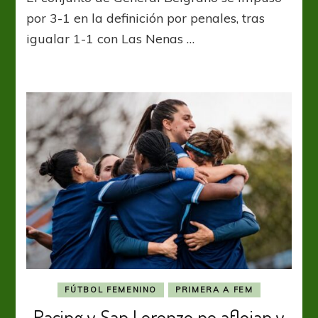
clasificó
por 3-1 en la definición por penales, tras
desde
igualar 1-1 con Las Nenas …
los
doce
pasos
FÚTBOL FEMENINO
PRIMERA A FEM
Racing y San Lorenzo no aflojan y