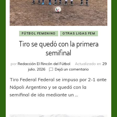
FÚTBOL FEMENINO
OTRAS LIGAS FEM
Tiro se quedó con la primera
semifinal
por
Redacción El Rincón del Fútbol
Actualizado en
29
en
julio, 2026
Dejá un comentario
Tiro
Tiro Federal Federal se impuso por 2-1 ante
se
quedó
Nápoli Argentino y se quedó con la
con
semifinal de ida mediante un …
la
primera
semifinal