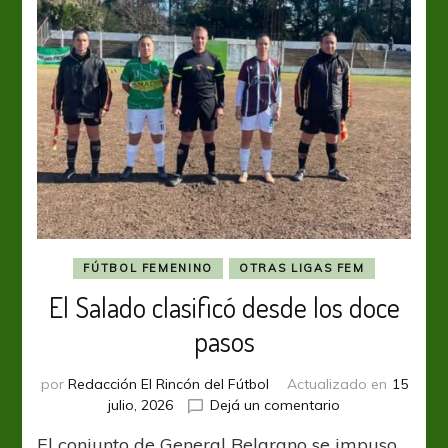
FÚTBOL FEMENINO
OTRAS LIGAS FEM
El Salado clasificó desde los doce
pasos
por
Redacción El Rincón del Fútbol
Actualizado en
15
en
julio, 2026
Dejá un comentario
El
El conjunto de General Belgrano se impuso
Salado