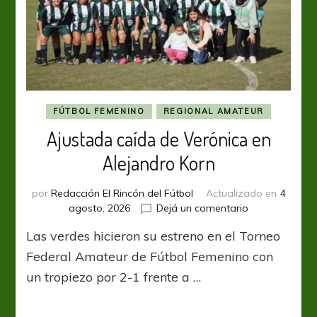
FÚTBOL FEMENINO
REGIONAL AMATEUR
Ajustada caída de Verónica en
Alejandro Korn
por
Redacción El Rincón del Fútbol
Actualizado en
4
en
agosto, 2026
Dejá un comentario
Ajustada
Las verdes hicieron su estreno en el Torneo
caída
de
Federal Amateur de Fútbol Femenino con
Verónica
un tropiezo por 2-1 frente a …
en
Alejandro
Korn