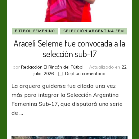
FÚTBOL FEMENINO
SELECCIÓN ARGENTINA FEM
Araceli Seleme fue convocada a la
selección sub-17
por
Redacción El Rincón del Fútbol
Actualizado en
22
en
julio, 2026
Dejá un comentario
Araceli
La arquera guidense fue citada una vez
Seleme
fue
más para integrar la Selección Argentina
convocada
Femenina Sub-17, que disputará una serie
a
de …
la
selección
sub-
17