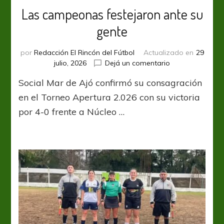
Las campeonas festejaron ante su
gente
por
Redacción El Rincón del Fútbol
Actualizado en
29
en
julio, 2026
Dejá un comentario
Las
Social Mar de Ajó confirmó su consagración
campeonas
festejaron
en el Torneo Apertura 2.026 con su victoria
ante
por 4-0 frente a Núcleo …
su
gente