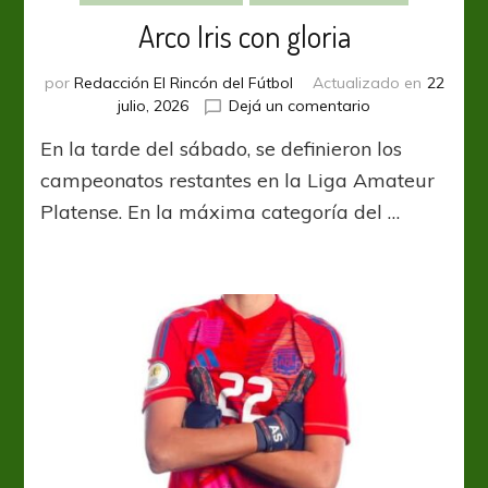
Arco Iris con gloria
por
Redacción El Rincón del Fútbol
Actualizado en
22
en
julio, 2026
Dejá un comentario
Arco
En la tarde del sábado, se definieron los
Iris
con
campeonatos restantes en la Liga Amateur
gloria
Platense. En la máxima categoría del …