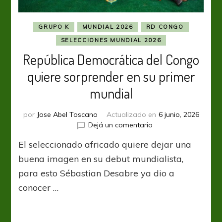
GRUPO K
MUNDIAL 2026
RD CONGO
SELECCIONES MUNDIAL 2026
República Democrática del Congo
quiere sorprender en su primer
mundial
por
Jose Abel Toscano
Actualizado en
6 junio, 2026
en
Dejá un comentario
República
El seleccionado africado quiere dejar una
Democrática
del
buena imagen en su debut mundialista,
Congo
para esto Sébastian Desabre ya dio a
quiere
conocer …
sorprender
en
su
primer