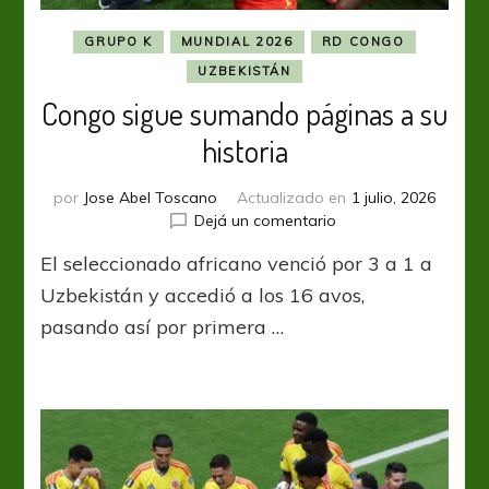
GRUPO K
MUNDIAL 2026
RD CONGO
UZBEKISTÁN
Congo sigue sumando páginas a su
historia
por
Jose Abel Toscano
Actualizado en
1 julio, 2026
en
Dejá un comentario
Congo
El seleccionado africano venció por 3 a 1 a
sigue
sumando
Uzbekistán y accedió a los 16 avos,
páginas
pasando así por primera …
a
su
historia