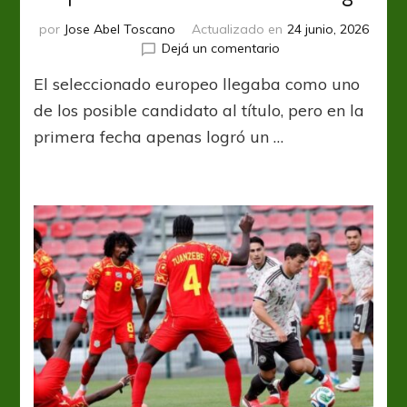
por
Jose Abel Toscano
Actualizado en
24 junio, 2026
en
Dejá un comentario
Portugal
El seleccionado europeo llegaba como uno
dejó
la
de los posible candidato al título, pero en la
candidatura
primera fecha apenas logró un …
ante
República
Democrática
del
Congo