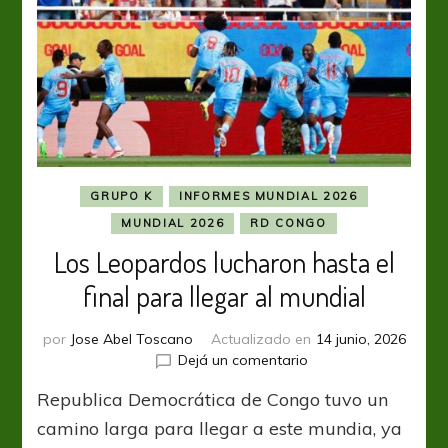
GRUPO K
INFORMES MUNDIAL 2026
MUNDIAL 2026
RD CONGO
Los Leopardos lucharon hasta el
final para llegar al mundial
por
Jose Abel Toscano
Actualizado en
14 junio, 2026
en
Dejá un comentario
Los
Republica Democrática de Congo tuvo un
Leopardos
lucharon
camino larga para llegar a este mundia, ya
hasta