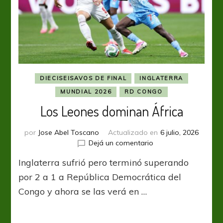
DIECISEISAVOS DE FINAL
INGLATERRA
MUNDIAL 2026
RD CONGO
Los Leones dominan África
por
Jose Abel Toscano
Actualizado en
6 julio, 2026
en
Dejá un comentario
Los
Inglaterra sufrió pero terminó superando
Leones
dominan
por 2 a 1 a República Democrática del
África
Congo y ahora se las verá en …