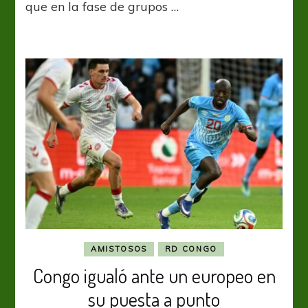
que en la fase de grupos …
el
final
para
llegar
al
mundial
AMISTOSOS
RD CONGO
Congo igualó ante un europeo en
su puesta a punto