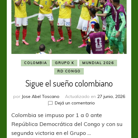
COLOMBIA
GRUPO K
MUNDIAL 2026
RD CONGO
Sigue el sueño colombiano
por
Jose Abel Toscano
Actualizado en
27 junio, 2026
en
Dejá un comentario
Sigue
Colombia se impuso por 1 a 0 ante
el
sueño
República Democrática del Congo y con su
colombiano
segunda victoria en el Grupo …