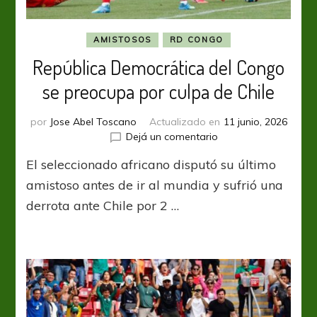
AMISTOSOS
RD CONGO
República Democrática del Congo
se preocupa por culpa de Chile
por
Jose Abel Toscano
Actualizado en
11 junio, 2026
en
Dejá un comentario
República
El seleccionado africano disputó su último
Democrática
del
amistoso antes de ir al mundia y sufrió una
Congo
derrota ante Chile por 2 …
se
preocupa
por
culpa
de
Chile