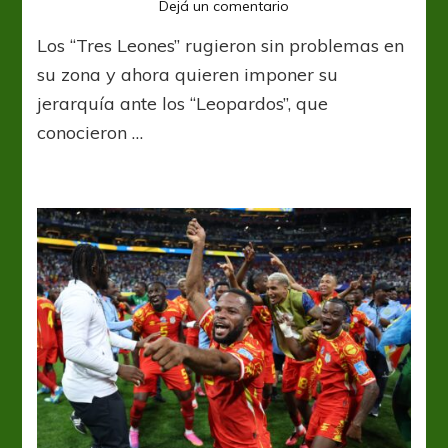
en
Dejá un comentario
Inglaterra
Los “Tres Leones” rugieron sin problemas en
vs
RD
su zona y ahora quieren imponer su
Congo,
jerarquía ante los “Leopardos”, que
duelo
conocieron …
felino
por
un
lugar
en
los
octavos