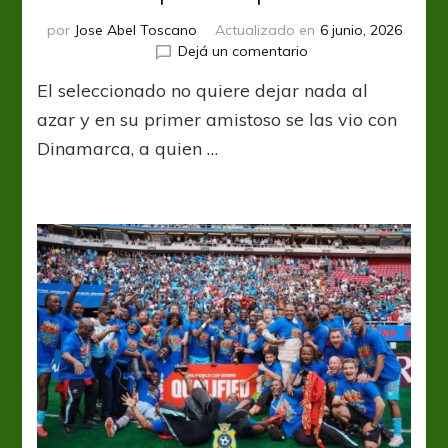
por
Jose Abel Toscano
Actualizado en
6 junio, 2026
en
Dejá un comentario
Congo
El seleccionado no quiere dejar nada al
igualó
ante
azar y en su primer amistoso se las vio con
un
Dinamarca, a quien …
europeo
en
su
puesta
a
punto