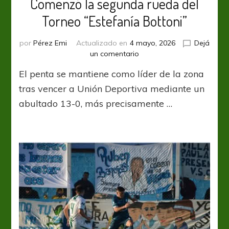
Comenzó la segunda rueda del
Torneo “Estefanía Bottoni”
por
Pérez Emi
Actualizado en
4 mayo, 2026
Dejá
en
un comentario
Comenzó
El penta se mantiene como líder de la zona
la
segunda
tras vencer a Unión Deportiva mediante un
rueda
abultado 13-0, más precisamente …
del
Torneo
“Estefanía
Bottoni”