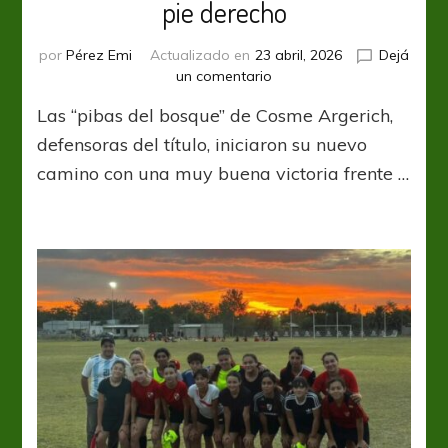
pie derecho
por
Pérez Emi
Actualizado en
23 abril, 2026
Dejá
en
un comentario
Las
Las “pibas del bosque” de Cosme Argerich,
campeonas
comenzaron
defensoras del título, iniciaron su nuevo
con
camino con una muy buena victoria frente …
el
pie
derecho