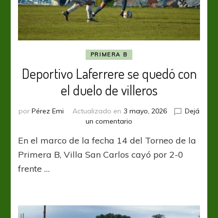
PRIMERA B
Deportivo Laferrere se quedó con
el duelo de villeros
por
Pérez Emi
Actualizado en
3 mayo, 2026
Dejá
en
un comentario
Deportivo
En el marco de la fecha 14 del Torneo de la
Laferrere
se
Primera B, Villa San Carlos cayó por 2-0
quedó
frente …
con
el
duelo
de
villeros