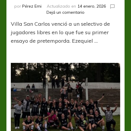
por
Pérez Emi
Actualizado en
14 enero, 2026
en
Dejá un comentario
Superó
Villa San Carlos venció a un selectivo de
su
primera
jugadores libres en lo que fue su primer
prueba
ensayo de pretemporda. Ezequiel …