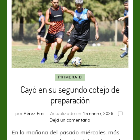
PRIMERA B
Cayó en su segundo cotejo de
preparación
por
Pérez Emi
Actualizado en
15 enero, 2026
en
Dejá un comentario
Cayó
En la mañana del pasado miércoles, más
en
su