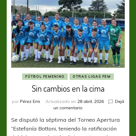
FÚTBOL FEMENINO
OTRAS LIGAS FEM
Sin cambios en la cima
por
Pérez Emi
Actualizado en
28 abril, 2026
Dejá
en
un comentario
Sin
Se disputó la séptima del Torneo Apertura
cambios
en
“Estefanía Bottoni, teniendo la ratificación
la