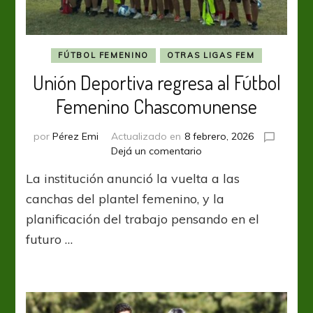
FÚTBOL FEMENINO
OTRAS LIGAS FEM
Unión Deportiva regresa al Fútbol
Femenino Chascomunense
por
Pérez Emi
Actualizado en
8 febrero, 2026
en
Dejá un comentario
Unión
La institución anunció la vuelta a las
Deportiva
regresa
canchas del plantel femenino, y la
al
planificación del trabajo pensando en el
Fútbol
futuro …
Femenino
Chascomunense