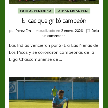
FÚTBOL FEMENINO
OTRAS LIGAS FEM
El cacique gritó campeón
por
Pérez Emi
Actualizado en
2 enero, 2026
Dejá
en
un comentario
El
Las Indias vencieron por 2-1 a Las Nenas de
cacique
gritó
Los Picas y se coronaron campeonas de la
campeón
Liga Chascomunense de …