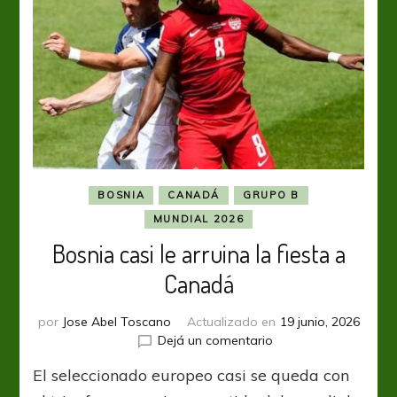
BOSNIA
CANADÁ
GRUPO B
MUNDIAL 2026
Bosnia casi le arruina la fiesta a
Canadá
por
Jose Abel Toscano
Actualizado en
19 junio, 2026
en
Dejá un comentario
Bosnia
El seleccionado europeo casi se queda con
casi
le