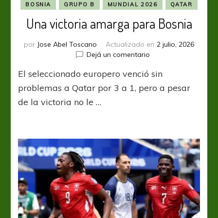
BOSNIA
GRUPO B
MUNDIAL 2026
QATAR
Una victoria amarga para Bosnia
por
Jose Abel Toscano
Actualizado en
2 julio, 2026
en
Dejá un comentario
Una
El seleccionado europero venció sin
victoria
amarga
problemas a Qatar por 3 a 1, pero a pesar
para
de la victoria no le …
Bosnia