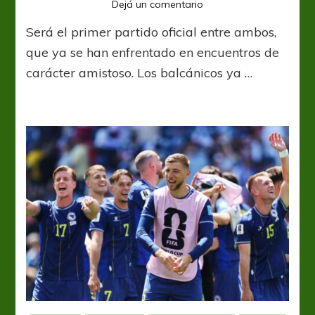
en
Dejá un comentario
Bosnia,
Será el primer partido oficial entre ambos,
el
escollo
que ya se han enfrentado en encuentros de
que
carácter amistoso. Los balcánicos ya …
deberá
sortear
el
anfitrión
Estados
Unidos