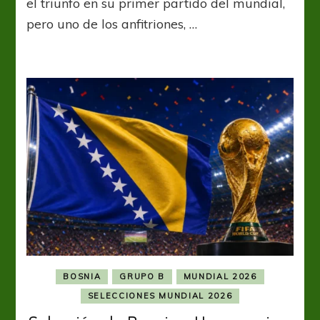
el triunfo en su primer partido del mundial,
arruina
pero uno de los anfitriones, …
la
fiesta
a
Canadá
BOSNIA
GRUPO B
MUNDIAL 2026
SELECCIONES MUNDIAL 2026