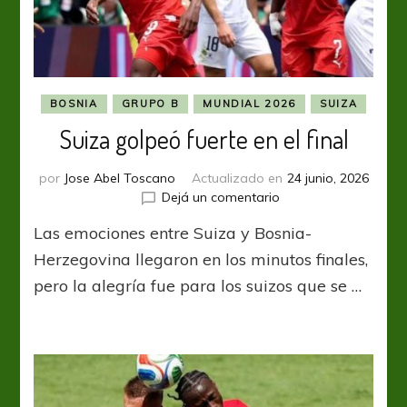
BOSNIA
GRUPO B
MUNDIAL 2026
SUIZA
Suiza golpeó fuerte en el final
por
Jose Abel Toscano
Actualizado en
24 junio, 2026
en
Dejá un comentario
Suiza
Las emociones entre Suiza y Bosnia-
golpeó
fuerte
Herzegovina llegaron en los minutos finales,
en
pero la alegría fue para los suizos que se …
el
final