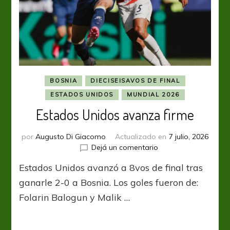
BOSNIA
DIECISEISAVOS DE FINAL
ESTADOS UNIDOS
MUNDIAL 2026
Estados Unidos avanza firme
por
Augusto Di Giacomo
Actualizado en
7 julio, 2026
en
Dejá un comentario
Estados
Estados Unidos avanzó a 8vos de final tras
Unidos
avanza
ganarle 2-0 a Bosnia. Los goles fueron de:
firme
Folarin Balogun y Malik …