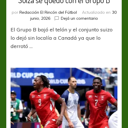
por
Redacción El Rincón del Fútbol
Actualizado en
30
en
junio, 2026
Dejá un comentario
Suiza
El Grupo B bajó el telón y el conjunto suizo
se
quedó
lo dejó sin localía a Canadá ya que lo
con
derrotó …
el
Grupo
B