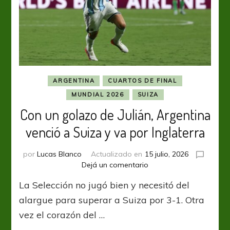
ARGENTINA
CUARTOS DE FINAL
MUNDIAL 2026
SUIZA
Con un golazo de Julián, Argentina
venció a Suiza y va por Inglaterra
por
Lucas Blanco
Actualizado en
15 julio, 2026
en
Dejá un comentario
Con
La Selección no jugó bien y necesitó del
un
golazo
alargue para superar a Suiza por 3-1. Otra
de
vez el corazón del …
Julián,
Argentina