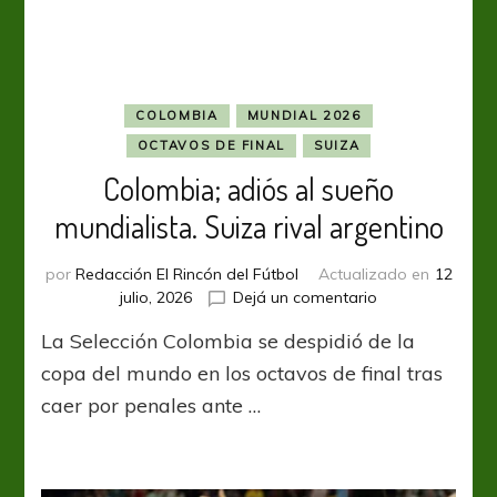
venció
a
Suiza
y
va
COLOMBIA
MUNDIAL 2026
por
OCTAVOS DE FINAL
SUIZA
Inglaterra
Colombia; adiós al sueño
mundialista. Suiza rival argentino
por
Redacción El Rincón del Fútbol
Actualizado en
12
en
julio, 2026
Dejá un comentario
Colombia;
La Selección Colombia se despidió de la
adiós
al
copa del mundo en los octavos de final tras
sueño
caer por penales ante …
mundialista.
Suiza
rival
argentino