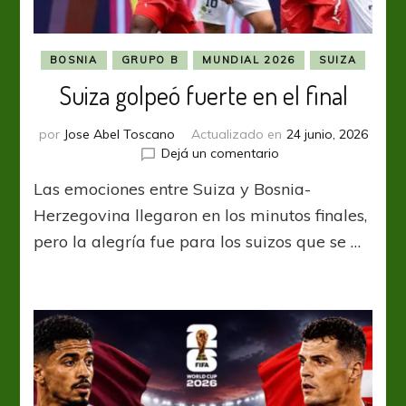
BOSNIA
GRUPO B
MUNDIAL 2026
SUIZA
Suiza golpeó fuerte en el final
por
Jose Abel Toscano
Actualizado en
24 junio, 2026
en
Dejá un comentario
Suiza
Las emociones entre Suiza y Bosnia-
golpeó
fuerte
Herzegovina llegaron en los minutos finales,
en
pero la alegría fue para los suizos que se …
el
final