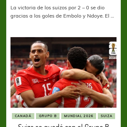
Suiza
La victoria de los suizos por 2 – 0 se dio
fue
más
gracias a los goles de Embolo y Ndoye. El …
que
Argelia
y
avanzó
a
octavos
CANADÁ
GRUPO B
MUNDIAL 2026
SUIZA
Suiza se quedó con el Grupo B