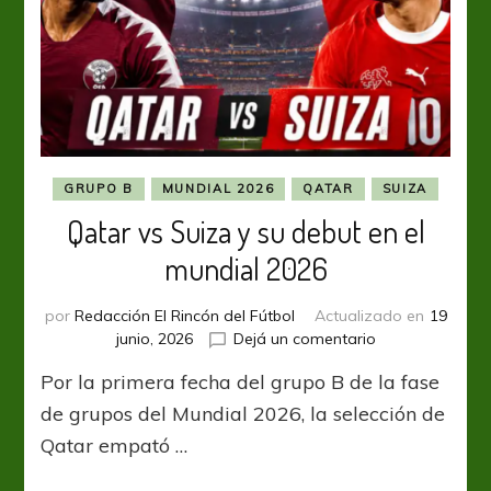
GRUPO B
MUNDIAL 2026
QATAR
SUIZA
Qatar vs Suiza y su debut en el
mundial 2026
por
Redacción El Rincón del Fútbol
Actualizado en
19
en
junio, 2026
Dejá un comentario
Qatar
Por la primera fecha del grupo B de la fase
vs
Suiza
de grupos del Mundial 2026, la selección de
y
Qatar empató …
su
debut