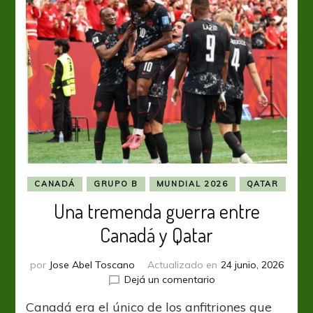
CANADÁ
GRUPO B
MUNDIAL 2026
QATAR
Una tremenda guerra entre
Canadá y Qatar
por
Jose Abel Toscano
Actualizado en
24 junio, 2026
en
Dejá un comentario
Una
Canadá era el único de los anfitriones que
tremenda