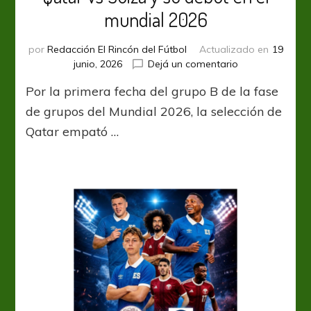
mundial 2026
por
Redacción El Rincón del Fútbol
Actualizado en
19
en
junio, 2026
Dejá un comentario
Qatar
Por la primera fecha del grupo B de la fase
vs
Suiza
de grupos del Mundial 2026, la selección de
y
Qatar empató …
su
debut
en
el
mundial
2026