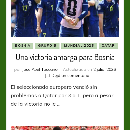
BOSNIA
GRUPO B
MUNDIAL 2026
QATAR
Una victoria amarga para Bosnia
por
Jose Abel Toscano
Actualizado en
2 julio, 2026
en
Dejá un comentario
Una
El seleccionado europero venció sin
victoria
amarga
problemas a Qatar por 3 a 1, pero a pesar
para
de la victoria no le …
Bosnia