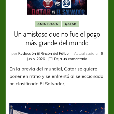
AMISTOSOS
QATAR
Un amistoso que no fue el pogo
más grande del mundo
por
Redacción El Rincón del Fútbol
Actualizado en
6
en
junio, 2026
Dejá un comentario
Un
En la previa del mundial, Qatar se quiere
amistoso
que
poner en ritmo y se enfrentó al seleccionado
no
no clasificado El Salvador, …
fue
el
pogo
más
grande
del