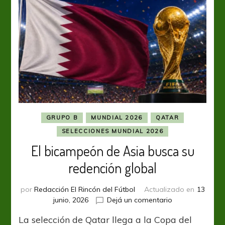
mundo
GRUPO B
MUNDIAL 2026
QATAR
SELECCIONES MUNDIAL 2026
El bicampeón de Asia busca su
redención global
por
Redacción El Rincón del Fútbol
Actualizado en
13
en
junio, 2026
Dejá un comentario
El
La selección de Qatar llega a la Copa del
bicampeón