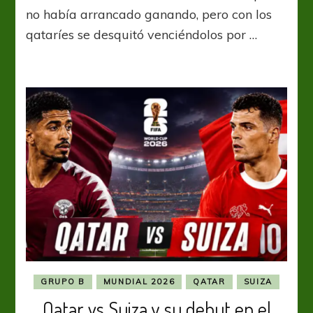
guerra
no había arrancado ganando, pero con los
entre
qataríes se desquitó venciéndolos por …
Canadá
y
Qatar
GRUPO B
MUNDIAL 2026
QATAR
SUIZA
Qatar vs Suiza y su debut en el