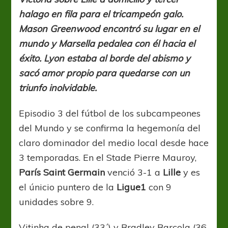
en
halago en fila para el tricampeón galo.
el
Norte
Mason Greenwood encontró su lugar en el
y
mundo y Marsella pedalea con él hacia el
lidera
éxito. Lyon estaba al borde del abismo y
en
soledad
sacó amor propio para quedarse con un
triunfo inolvidable.
Episodio 3 del fútbol de los subcampeones
del Mundo y se confirma la hegemonía del
claro dominador del medio local desde hace
3 temporadas. En el Stade Pierre Mauroy,
París Saint Germain
venció 3-1 a
Lille
y es
el únicio puntero de la
Ligue1
con 9
unidades sobre 9.
Vitinha de penal (33´) y Bradley Barcola (36