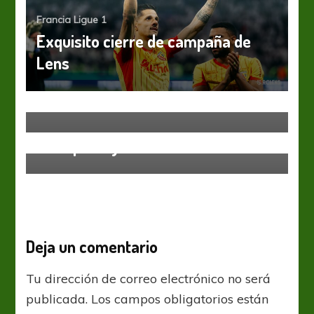
Francia Ligue 1
Exquisito cierre de campaña de
Francia Ligue 1
Ligue 1: Agónico empate de
Lens
Mónaco, que ahora es puntero en
sociedad con Niza
Francia Ligue 1
Ligue 1: Marsella ganó el derbi
“olímpico” y es escolta
Deja un comentario
Tu dirección de correo electrónico no será
publicada.
Los campos obligatorios están