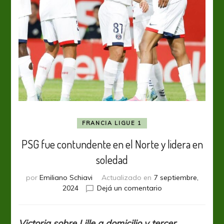
FRANCIA LIGUE 1
PSG fue contundente en el Norte y lidera en
soledad
por
Emiliano Schiavi
Actualizado en
7 septiembre,
en
2024
Dejá un comentario
PSG
fue
contundente
Victoria sobre Lille a domicilio y tercer