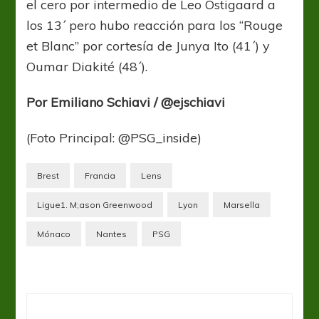
el cero por intermedio de Leo Ostigaard a
los 13´ pero hubo reacción para los “Rouge
et Blanc” por cortesía de Junya Ito (41´) y
Oumar Diakité (48´).
Por Emiliano Schiavi / @ejschiavi
(Foto Principal: @PSG_inside)
Brest
Francia
Lens
Ligue1. M;ason Greenwood
Lyon
Marsella
Mónaco
Nantes
PSG