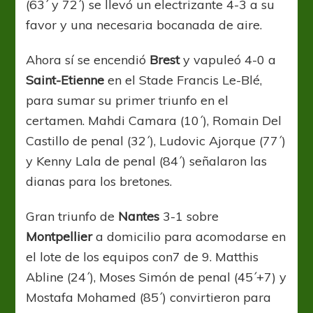
(63´ y 72´) se llevó un electrizante 4-3 a su
favor y una necesaria bocanada de aire.
Ahora sí se encendió
Brest
y vapuleó 4-0 a
Saint-Etienne
en el Stade Francis Le-Blé,
para sumar su primer triunfo en el
certamen. Mahdi Camara (10´), Romain Del
Castillo de penal (32´), Ludovic Ajorque (77´)
y Kenny Lala de penal (84´) señalaron las
dianas para los bretones.
Gran triunfo de
Nantes
3-1 sobre
Montpellier
a domicilio para acomodarse en
el lote de los equipos con7 de 9. Matthis
Abline (24´), Moses Simón de penal (45´+7) y
Mostafa Mohamed (85´) convirtieron para