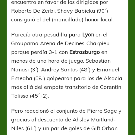
encuentro en favor de los dirigidos por
Roberto De Zerbi. Shavy Babicka (90´)
consiguió el del (mancillado) honor local.
Parecía otra pesadilla para
Lyon
en el
Groupama Arena de Decines-Charpieu
porque perdía 3-1 con
Estrasburgo
en
menos de una hora de juego. Sebastian
Nanasi (3´), Andrey Santos (48´) y Emanuel
Emegha (58´) golpearon para los de Alsacia
más allá del empate transitorio de Corentin
Tolisso (45´+2).
Pero reaccionó el conjunto de Pierre Sage y
gracias al descuento de Ahsley Maitland-
Niles (61´) y un par de goles de Gift Orban