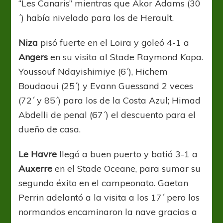
“Les Canaris” mientras que Akor Adams (30
´) había nivelado para los de Herault.
Niza
pisó fuerte en el Loira y goleó 4-1 a
Angers
en su visita al Stade Raymond Kopa.
Youssouf Ndayishimiye (6´), Hichem
Boudaoui (25´) y Evann Guessand 2 veces
(72´ y 85´) para los de la Costa Azul; Himad
Abdelli de penal (67´) el descuento para el
dueño de casa.
Le Havre
llegó a buen puerto y batió 3-1 a
Auxerre
en el Stade Oceane, para sumar su
segundo éxito en el campeonato. Gaetan
Perrin adelantó a la visita a los 17´ pero los
normandos encaminaron la nave gracias a