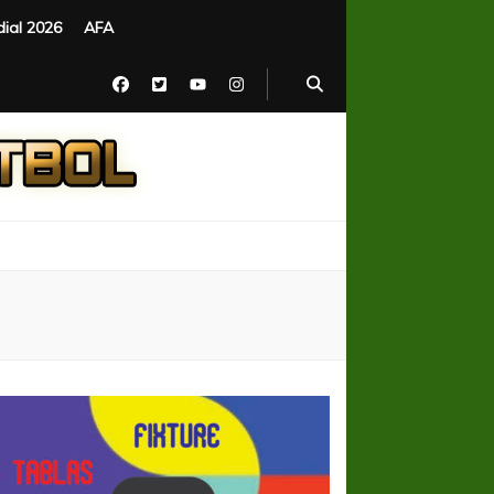
ial 2026
AFA