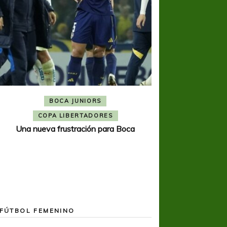
BOCA JUNIORS
COPA SUDAMER
Noche inolvida
COPA LIBERTADORES
Una nueva frustración para Boca
FÚTBOL FEMENINO