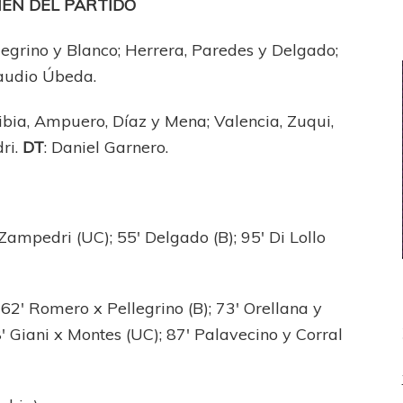
EN DEL PARTIDO
ellegrino y Blanco; Herrera, Paredes y Delgado;
laudio Úbeda.
ibia, Ampuero, Díaz y Mena; Valencia, Zuqui,
ri.
DT
: Daniel Garnero.
 Zampedri (UC); 55′ Delgado (B); 95′ Di Lollo
; 62′ Romero x Pellegrino (B); 73′ Orellana y
′ Giani x Montes (UC); 87′ Palavecino y Corral