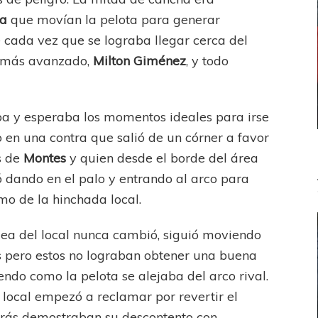
ca
que movían la pelota para generar
 cada vez que se lograba llegar cerca del
o más avanzado,
Milton Giménez
, y todo
ba y esperaba los momentos ideales para irse
 en una contra que salió de un córner a favor
s de
Montes
y quien desde el borde del área
 dando en el palo y entrando al arco para
omo de la hinchada local.
idea del local nunca cambió, siguió moviendo
s pero estos no lograban obtener una buena
endo como la pelota se alejaba del arco rival.
local empezó a reclamar por revertir el
trás demostraban su descontento con