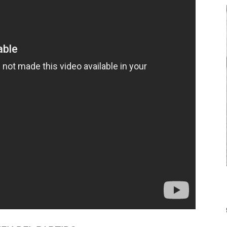
FEMENINO
FÚTBOL FEMENINO
 AMATEUR
LIGA DE LA COSTA
Estrella del Sur en el
Las campeonas festejaron ante su gente
eral