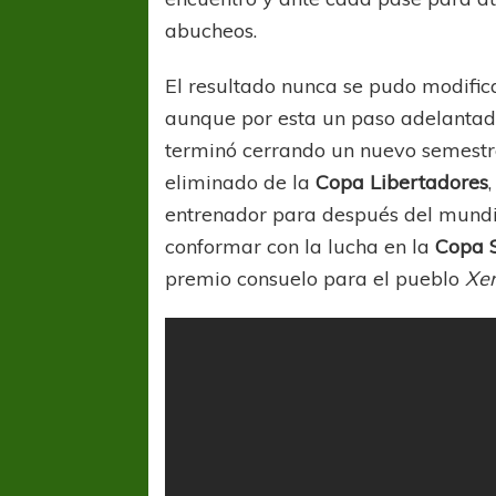
abucheos.
El resultado nunca se pudo modific
aunque por esta un paso adelantad
terminó cerrando un nuevo semestre 
eliminado de la
Copa Libertadores
entrenador para después del mundi
COPA SUDAMER
conformar con la lucha en la
Copa 
Sur De
premio consuelo para el pueblo
Xe
COPA SUDAMERICANA
TIGRE
A pesar de la derrota Tigre avanzó a
Octavos de Final