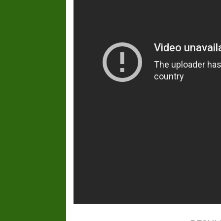
FÚTBOL FEMENINO
FÚTBOL 
REGIONAL AMATEUR
REGIONAL
Ajustada caída de Verónica en Alejandro
Verónica jugará ante 
Korn
Fed