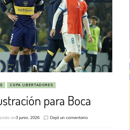
S
COPA LIBERTADORES
ustración para Boca
en
izado en
3 junio, 2026
Dejá un comentario
Una
nueva