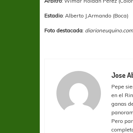
Árbitro
: Wlmar Roldán Pérez (Colo
Estadio
: Alberto J.Armando (Boca)
Foto destacada
:
diarioneuquino.com
Jose A
Pepe sie
en el Ri
ganas de
panorama
Pero par
completa