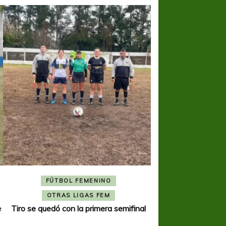
FÚTBOL FEMENINO
FÚTBOL 
OTRAS LIGAS FEM
OTRAS L
Tiro se quedó con la primera semifinal
Tiro Federal sacó el 
del Torne