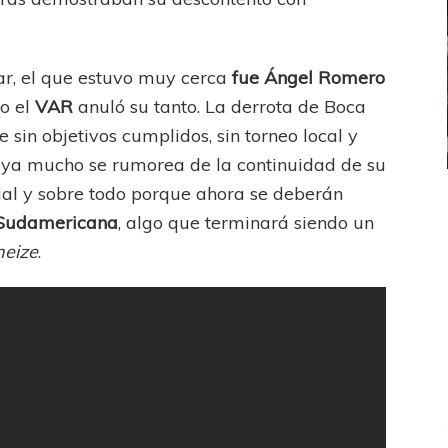
ar, el que estuvo muy cerca
fue Ángel Romero
o el
VAR
anuló su tanto. La derrota de Boca
sin objetivos cumplidos, sin torneo local y
, ya mucho se rumorea de la continuidad de su
al y sobre todo porque ahora se deberán
ICANA
LANÚS
UEFA CHAMPIONS LEAGUE
Sudamericana
, algo que terminará siendo un
fendido
PSG celebró el bicampeonato
neize
.