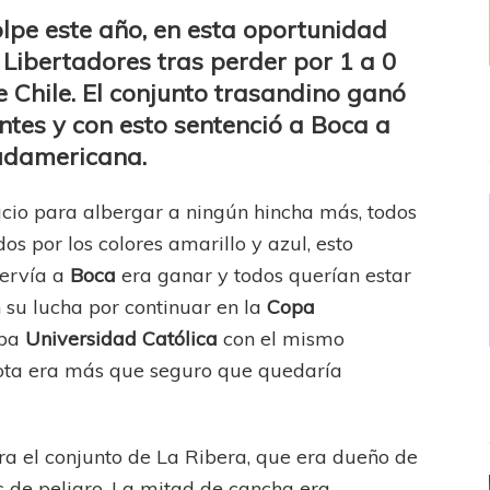
frustración
lpe este año, en esta oportunidad
para
Libertadores tras perder por 1 a 0
Boca
 Chile. El conjunto trasandino ganó
ntes y con esto sentenció a Boca a
Sudamericana.
acio para albergar a ningún hincha más, todos
s por los colores amarillo y azul, esto
servía a
Boca
era ganar y todos querían estar
 su lucha por continuar en la
Copa
aba
Universidad Católica
con el mismo
rota era más que seguro que quedaría
a el conjunto de La Ribera, que era dueño de
es de peligro. La mitad de cancha era