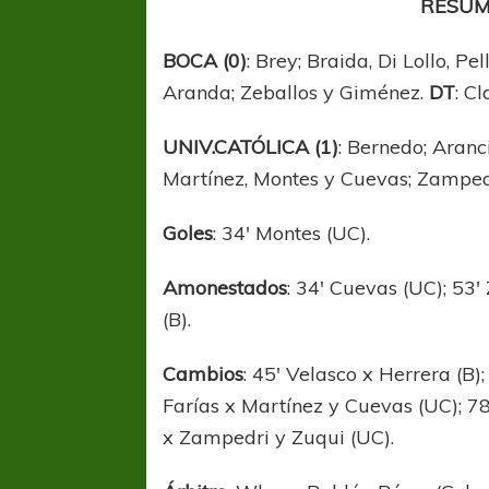
RESUM
BOCA (0)
: Brey; Braida, Di Lollo, P
Aranda; Zeballos y Giménez.
DT
: C
UNIV.CATÓLICA (1)
: Bernedo; Aranc
Martínez, Montes y Cuevas; Zamped
Goles
: 34′ Montes (UC).
Amonestados
: 34′ Cuevas (UC); 53′
(B).
Cambios
: 45′ Velasco x Herrera (B)
Farías x Martínez y Cuevas (UC); 78
x Zampedri y Zuqui (UC).