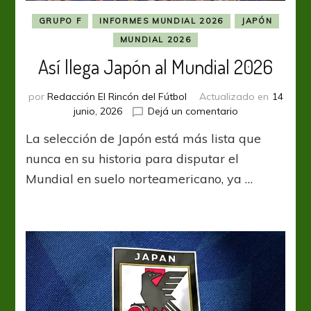
GRUPO F
INFORMES MUNDIAL 2026
JAPÓN
MUNDIAL 2026
Así llega Japón al Mundial 2026
por
Redacción El Rincón del Fútbol
Actualizado en
14
en
junio, 2026
Dejá un comentario
Así
La selección de Japón está más lista que
llega
Japón
nunca en su historia para disputar el
al
Mundial en suelo norteamericano, ya …
Mundial
2026