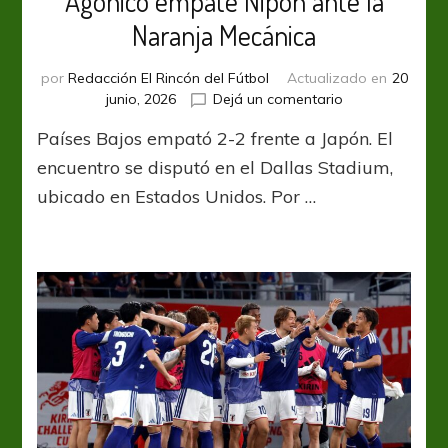
Agónico empate Nipón ante la
Naranja Mecánica
por
Redacción El Rincón del Fútbol
Actualizado en
20
en
junio, 2026
Dejá un comentario
Agónico
Países Bajos empató 2-2 frente a Japón. El
empate
Nipón
encuentro se disputó en el Dallas Stadium,
ante
ubicado en Estados Unidos. Por …
la
Naranja
Mecánica