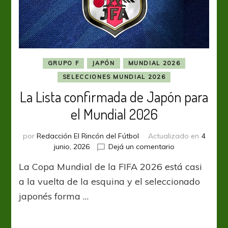
GRUPO F
JAPÓN
MUNDIAL 2026
SELECCIONES MUNDIAL 2026
La Lista confirmada de Japón para
el Mundial 2026
por
Redacción El Rincón del Fútbol
Actualizado en
4
en
junio, 2026
Dejá un comentario
La
La Copa Mundial de la FIFA 2026 está casi
Lista
confirmada
a la vuelta de la esquina y el seleccionado
de
japonés forma …
Japón
para
el