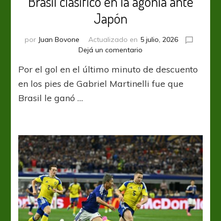
Brasil clasificó en la agonía ante
Japón
por
Juan Bovone
Actualizado en
5 julio, 2026
en
Dejá un comentario
Brasil
Por el gol en el último minuto de descuento
clasificó
en
en los pies de Gabriel Martinelli fue que
la
Brasil le ganó …
agonía
ante
Japón