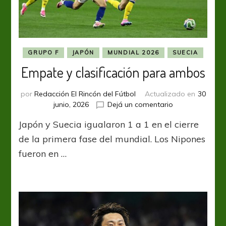
GRUPO F
JAPÓN
MUNDIAL 2026
SUECIA
Empate y clasificación para ambos
por
Redacción El Rincón del Fútbol
Actualizado en
30
en
junio, 2026
Dejá un comentario
Empate
Japón y Suecia igualaron 1 a 1 en el cierre
y
clasificación
de la primera fase del mundial. Los Nipones
para
fueron en …
ambos