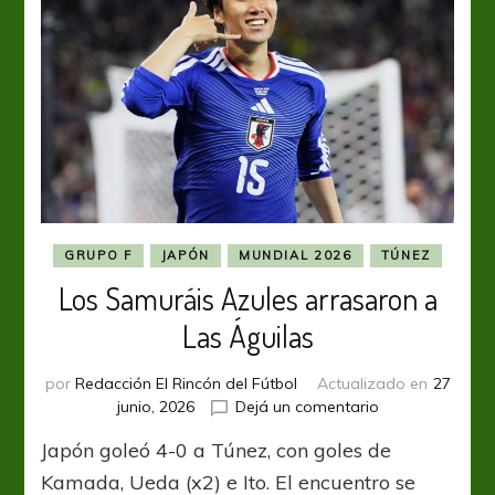
GRUPO F
JAPÓN
MUNDIAL 2026
TÚNEZ
Los Samuráis Azules arrasaron a
Las Águilas
por
Redacción El Rincón del Fútbol
Actualizado en
27
en
junio, 2026
Dejá un comentario
Los
Japón goleó 4-0 a Túnez, con goles de
Samuráis
Azules
Kamada, Ueda (x2) e Ito. El encuentro se