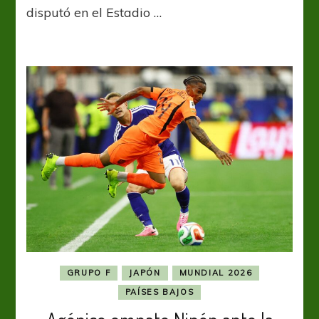
arrasaron
disputó en el Estadio …
a
Las
Águilas
GRUPO F
JAPÓN
MUNDIAL 2026
PAÍSES BAJOS