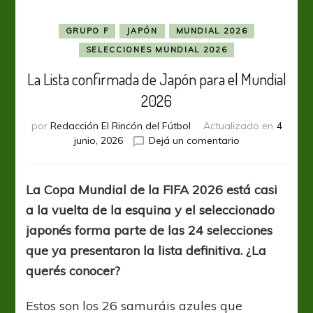
GRUPO F
JAPÓN
MUNDIAL 2026
SELECCIONES MUNDIAL 2026
La Lista confirmada de Japón para el Mundial
2026
por
Redacción El Rincón del Fútbol
Actualizado en
4
en
junio, 2026
Dejá un comentario
La
Lista
confirmada
La Copa Mundial de la FIFA 2026 está casi
de
a la vuelta de la esquina y el seleccionado
Japón
para
japonés forma parte de las 24 selecciones
el
que ya presentaron la lista definitiva. ¿La
Mundial
querés conocer?
2026
Estos son los 26 samuráis azules que