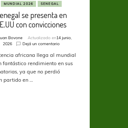
MUNDIAL 2026
SENEGAL
enegal se presenta en
E.UU con convicciones
Juan Bovone
Actualizado en
14 junio,
en
2026
Dejá un comentario
Senegal
tencia africana llega al mundial
se
presenta
n fantástico rendimiento en sus
en
natorias, ya que no perdió
EE.UU
n partido en …
con
convicciones