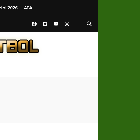
ial 2026
AFA