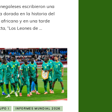
¡Goleada
enegaleses escribieron una
inolvidable!
Senegal
a dorada en la historia del
aplastó
l africano y en una tarde
a
cta, “Los Leones de …
Irak
y
sueña
UPO I
INFORMES MUNDIAL 2026