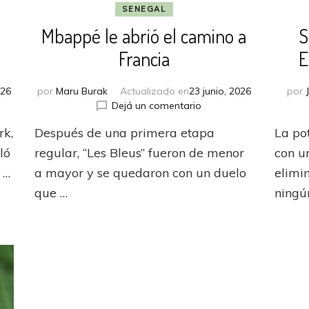
SENEGAL
Mbappé le abrió el camino a
S
Francia
E
026
por
Maru Burak
Actualizado en
23 junio, 2026
por
en
Dejá un comentario
Mbappé
rk,
Después de una primera etapa
La po
le
abrió
ló
regular, “Les Bleus” fueron de menor
con u
rse
el
 …
a mayor y se quedaron con un duelo
elimi
camino
que …
ningú
a
Francia