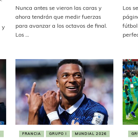
Bélgica
Nunca antes se vieron las caras y
Los s
y
ca
Senegal
ahora tendrán que medir fuerzas
págin
librarán
nte
para avanzar a los octavos de final.
fútbo
 y
una
Los …
perfe
atractiva
do
batalla
ble
ó
al
A
FRANCIA
GRUPO I
MUNDIAL 2026
GR