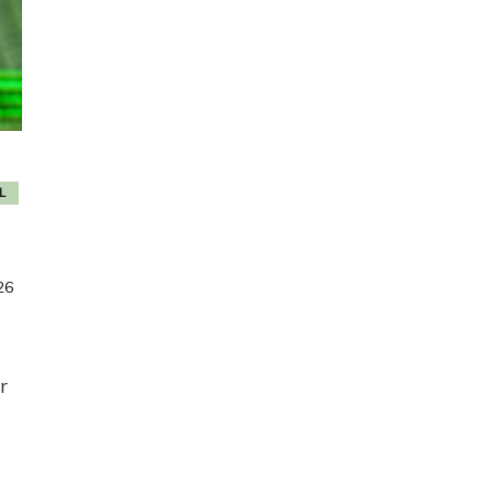
L
26
r