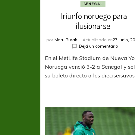
SENEGAL
Triunfo noruego para
ilusionarse
por
Maru Burak
Actualizado en
27 junio, 2
en
Dejá un comentario
Triunfo
En el MetLife Stadium de Nueva Yo
noruego
para
Noruega venció 3-2 a Senegal y sel
ilusiona
su boleto directo a los dieciseisavos