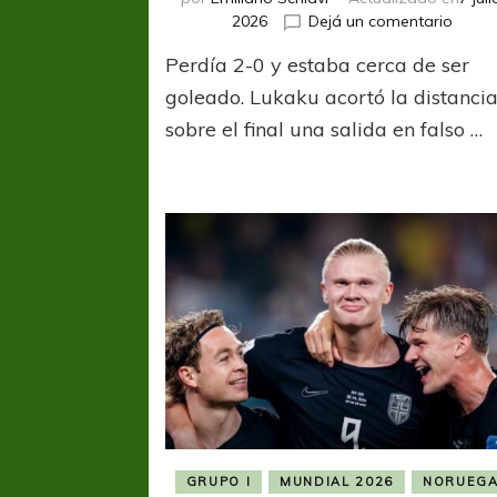
en
2026
Dejá un comentario
Bélgi
Perdía 2-0 y estaba cerca de ser
sacó
adela
goleado. Lukaku acortó la distancia
un
sobre el final una salida en falso …
parti
increí
y
elimin
a
Seneg
GRUPO I
MUNDIAL 2026
NORUEG