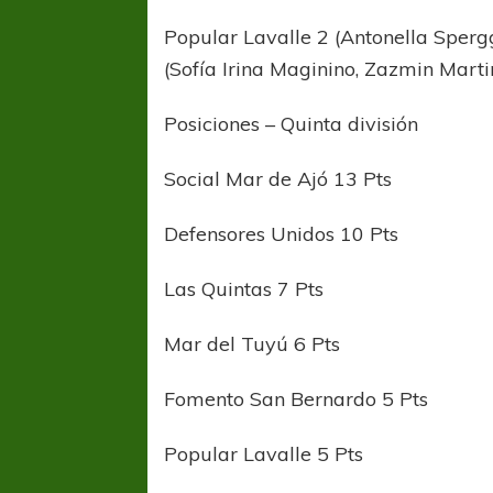
Popular Lavalle 2 (Antonella Sper
(Sofía Irina Maginino, Zazmin Marti
Posiciones – Quinta división
Social Mar de Ajó 13 Pts
Defensores Unidos 10 Pts
Las Quintas 7 Pts
Mar del Tuyú 6 Pts
Fomento San Bernardo 5 Pts
FÚTBOL FEMENINO
FÚTBOL 
REGIONAL AMATEUR
REGIONAL
Popular Lavalle 5 Pts
Ajustada caída de Verónica en Alejandro
Verónica jugará ante 
Korn
Fed