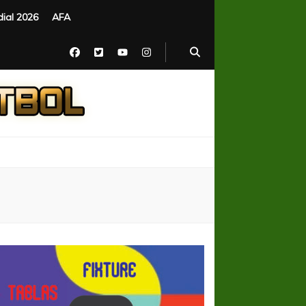
ial 2026
AFA