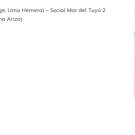
gge, Uma Hemera) – Social Mar del Tuyú 2
na Ariza).
FEMENINO
FÚTBOL FEMENINO
 AMATEUR
LIGA DE LA COSTA
Estrella del Sur en el
Las campeonas festejaron ante su gente
eral