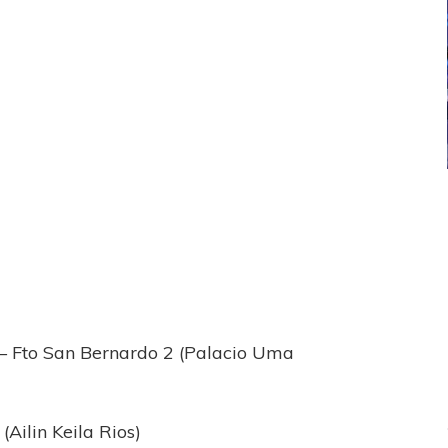
ICANA
LANÚS
UEFA CHAMPIONS LEAGUE
fendido
PSG celebró el bicampeonato
) – Fto San Bernardo 2 (Palacio Uma
(Ailin Keila Rios)