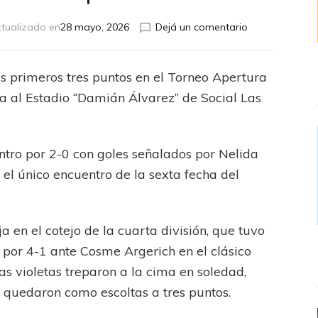
en
tualizado en
28 mayo, 2026
Dejá un comentario
Núcleo
Fútbol
Club
us primeros tres puntos en el Torneo Apertura
obtuvo
ta al Estadio “Damián Álvarez” de Social Las
su
primera
victoria
en
entro por 2-0 con goles señalados por Nelida
el
 el único encuentro de la sexta fecha del
campeonato
 en el cotejo de la cuarta división, que tuvo
r por 4-1 ante Cosme Argerich en el clásico
as violetas treparon a la cima en soledad,
” quedaron como escoltas a tres puntos.