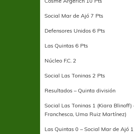
Cosme Argerich 10 Pts
Social Mar de Ajó 7 Pts
Defensores Unidos 6 Pts
Las Quintas 6 Pts
Núcleo F.C. 2
COPA SUDAMER
Sur De
Social Las Toninas 2 Pts
COPA SUDAMERICANA
TIGRE
Resultados – Quinta división
A pesar de la derrota Tigre avanzó a
Octavos de Final
Social Las Toninas 1 (Kiara Blinoff
Franchesca, Uma Ruiz Martínez)
Las Quintas 0 – Social Mar de Ajó 1 