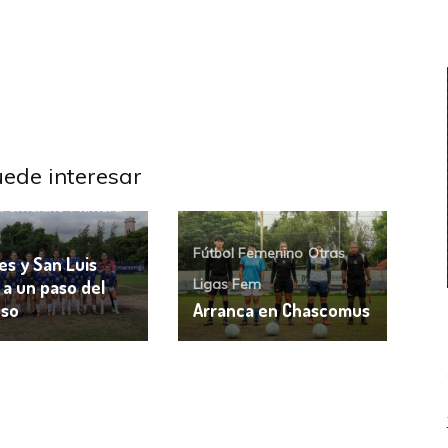
uede interesar
 Femenino
Primera
Fútbol Femenino
Otras
es y San Luis
Ligas Fem
 a un paso del
nso
Arranca en Chascomus