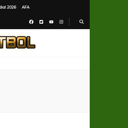
ial 2026
AFA