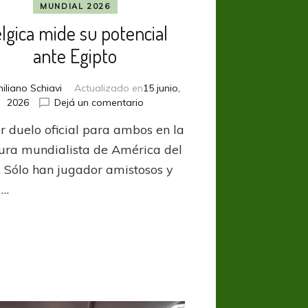
MUNDIAL 2026
lgica mide su potencial
ante Egipto
iliano Schiavi
Actualizado en
15 junio,
en
2026
Dejá un comentario
Bélgica
r duelo oficial para ambos en la
mide
su
ura mundialista de América del
potencial
. Sólo han jugador amistosos y
ante
 …
Egipto