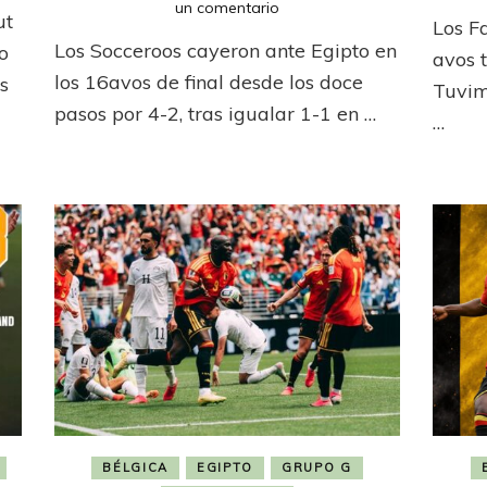
en
un comentario
ut
Los F
Fin
Los Socceroos cayeron ante Egipto en
o
del
avos t
n
sueño
los 16avos de final desde los doce
s
Tuvim
para
pasos por 4-2, tras igualar 1-1 en …
…
Australia;
sigue
Egipto
BÉLGICA
EGIPTO
GRUPO G