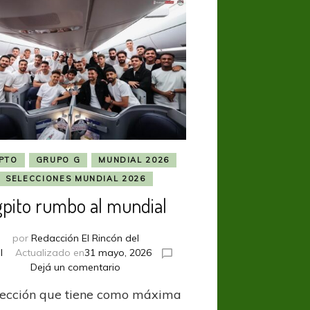
PTO
GRUPO G
MUNDIAL 2026
SELECCIONES MUNDIAL 2026
gpito rumbo al mundial
por
Redacción El Rincón del
l
Actualizado en
31 mayo, 2026
en
Dejá un comentario
Egpito
lección que tiene como máxima
rumbo
al