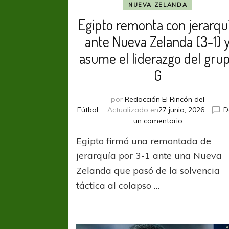
NUEVA ZELANDA
Egipto remonta con jerarqu
ante Nueva Zelanda (3-1) 
asume el liderazgo del gru
G
por
Redacción El Rincón del
Fútbol
Actualizado en
27 junio, 2026
D
en
un comentario
Egipto
Egipto firmó una remontada de
remonta
con
jerarquía por 3-1 ante una Nueva
jerarquía
Zelanda que pasó de la solvencia
ante
táctica al colapso …
Nueva
Zelanda
(3-
1)
y