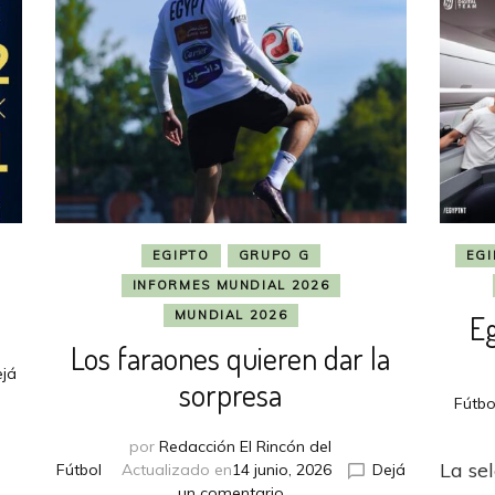
EGIPTO
GRUPO G
EGI
INFORMES MUNDIAL 2026
MUNDIAL 2026
E
Los faraones quieren dar la
já
sorpresa
Fútbo
por
Redacción El Rincón del
La se
Fútbol
Actualizado en
14 junio, 2026
Dejá
en
un comentario