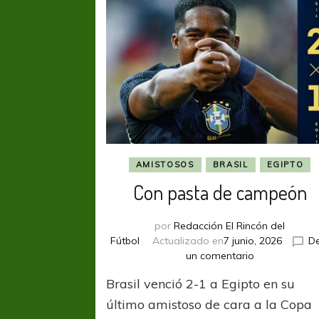
asume
el
liderazgo
del
grupo
G
AMISTOSOS
BRASIL
EGIPTO
Con pasta de campeón
por
Redacción El Rincón del
Fútbol
Actualizado en
7 junio, 2026
De
en
un comentario
Con
Brasil venció 2-1 a Egipto en su
pasta
de
último amistoso de cara a la Copa
campeón