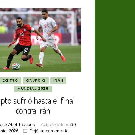
EGIPTO
GRUPO G
IRÁN
MUNDIAL 2026
ipto sufrió hasta el final
contra Irán
Jose Abel Toscano
Actualizado en
30
en
unio, 2026
Dejá un comentario