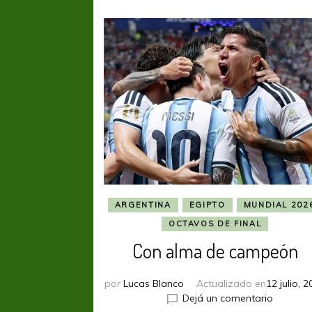
ARGENTINA
EGIPTO
MUNDIAL 202
OCTAVOS DE FINAL
Con alma de campeón
por
Lucas Blanco
Actualizado en
12 julio, 
en
Dejá un comentario
Con