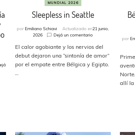
MUNDIAL 2026
ía
Sleepless in Seattle
Bé
y
por
Emiliano Schiavi
Actualizado en
21 junio,
po
en
2026
Dejá un comentario
por
Em
Sleepless
El calor agobiante y los nervios del
in
Seattle
debut dejaron una “sintonía de amor”
Prime
por el empate entre Bélgica y Egipto.
ejá
avent
…
Norte
allí la