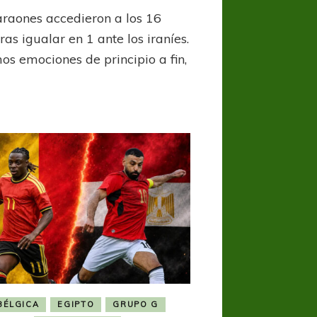
Egipto
araones accedieron a los 16
sufrió
hasta
ras igualar en 1 ante los iraníes.
el
os emociones de principio a fin,
final
contra
Irán
BÉLGICA
EGIPTO
GRUPO G