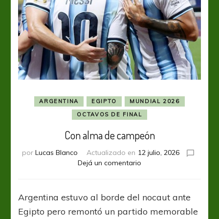
ARGENTINA
EGIPTO
MUNDIAL 2026
OCTAVOS DE FINAL
Con alma de campeón
por
Lucas Blanco
Actualizado en
12 julio, 2026
en
Dejá un comentario
Con
alma
de
Argentina estuvo al borde del nocaut ante
campeón
Egipto pero remontó un partido memorable