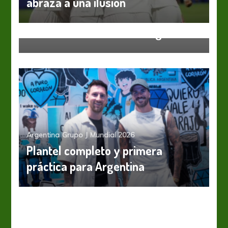
abraza a una ilusión
Colombia
Mundial 2026
Octavos de Final
Suiza
Colombia; adiós al sueño
mundialista. Suiza rival argentino
Argentina
Grupo J
Mundial 2026
Plantel completo y primera
práctica para Argentina