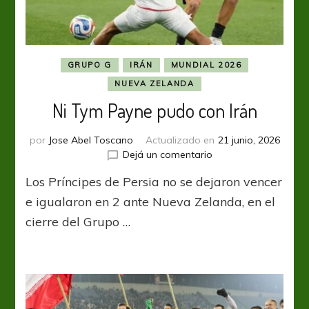
GRUPO G
IRÁN
MUNDIAL 2026
NUEVA ZELANDA
Ni Tym Payne pudo con Irán
por
Jose Abel Toscano
Actualizado en
21 junio, 2026
en
Dejá un comentario
Ni
Los Príncipes de Persia no se dejaron vencer
Tym
Payne
e igualaron en 2 ante Nueva Zelanda, en el
pudo
cierre del Grupo …
con
Irán