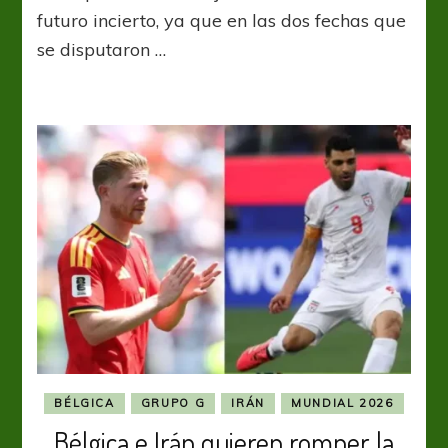
Irán,
futuro incierto, ya que en las dos fechas que
¿Se
se disputaron …
irán?
BÉLGICA
GRUPO G
IRÁN
MUNDIAL 2026
Bélgica e Irán quieren romper la