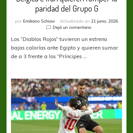
paridad del Grupo G
por
Emiliano Schiavi
Actualizado en
21 junio, 2026
en
Dejá un comentario
Bélgica
Los “Diablos Rojos” tuvieron un estreno
e
Irán
bajas calorías ante Egipto y quieren sumar
quieren
de a 3 frente a los “Príncipes …
romper
la
paridad
del
Grupo
G