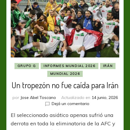
GRUPO G
INFORMES MUNDIAL 2026
IRÁN
MUNDIAL 2026
Un tropezón no fue caída para Irán
por
Jose Abel Toscano
Actualizado en
14 junio, 2026
en
Dejá un comentario
Un
El seleccionado asiático apenas sufrió una
tropezón
no
derrota en toda la eliminatoria de la AFC y
fue