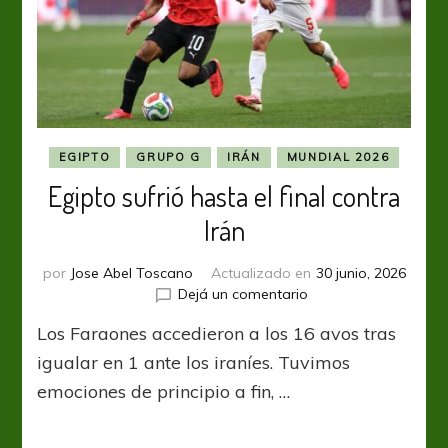
EGIPTO
GRUPO G
IRÁN
MUNDIAL 2026
Egipto sufrió hasta el final contra
Irán
por
Jose Abel Toscano
Actualizado en
30 junio, 2026
en
Dejá un comentario
Egipto
Los Faraones accedieron a los 16 avos tras
sufrió
hasta
igualar en 1 ante los iraníes. Tuvimos
el
emociones de principio a fin, …
final
contra
Irán