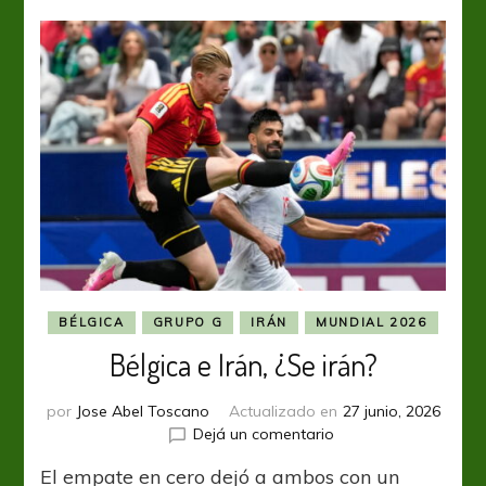
BÉLGICA
GRUPO G
IRÁN
MUNDIAL 2026
Bélgica e Irán, ¿Se irán?
por
Jose Abel Toscano
Actualizado en
27 junio, 2026
en
Dejá un comentario
Bélgica
El empate en cero dejó a ambos con un
e