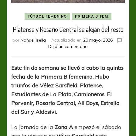
FÚTBOL FEMENINO
PRIMERA B FEM
Platense y Rosario Central se alejan del resto
por
Nahuel Isella
Actualizado en
20 mayo, 2026
en
Dejá un comentario
Platense
y
Rosario
Este fin de semana se llevó a cabo la quinta
Central
fecha de la Primera B femenina. Hubo
se
alejan
triunfos de Vélez Sarsfield, Platense,
del
Estudiantes de La Plata, Camioneros, El
resto
Porvenir, Rosario Central, All Boys, Estrella
del Sur y Aldosivi.
La jornada de la
Zona A
empezó el sábado
con la victoria de
Vélez Sarsfield
ante