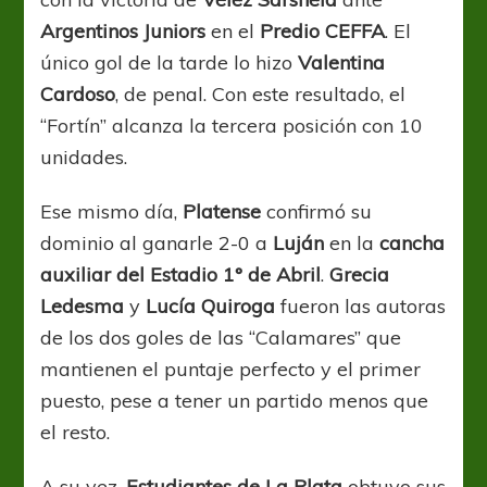
Argentinos Juniors
en el
Predio CEFFA
. El
único gol de la tarde lo hizo
Valentina
Cardoso
, de penal. Con este resultado, el
“Fortín” alcanza la tercera posición con 10
unidades.
Ese mismo día,
Platense
confirmó su
dominio al ganarle 2-0 a
Luján
en la
cancha
auxiliar del Estadio 1° de Abril
.
Grecia
Ledesma
y
Lucía Quiroga
fueron las autoras
de los dos goles de las “Calamares” que
mantienen el puntaje perfecto y el primer
puesto, pese a tener un partido menos que
el resto.
A su vez,
Estudiantes de La Plata
obtuvo sus