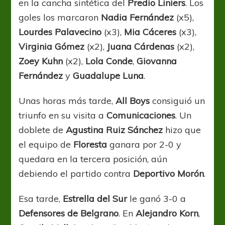
en la cancha sintética del
Predio Liniers
. Los
goles los marcaron
Nadia Fernández
(x5),
Lourdes Palavecino
(x3),
Mia Cáceres
(x3),
Virginia Gómez
(x2),
Juana Cárdenas
(x2),
Zoey Kuhn
(x2),
Lola Conde
,
Giovanna
Fernández
y
Guadalupe Luna
.
Unas horas más tarde,
All Boys
consiguió un
triunfo en su visita a
Comunicaciones
. Un
doblete de
Agustina Ruiz Sánchez
hizo que
el equipo de
Floresta
ganara por 2-0 y
quedara en la tercera posición, aún
debiendo el partido contra
Deportivo Morón
.
Esa tarde,
Estrella del Sur
le ganó 3-0 a
Defensores de Belgrano
. En
Alejandro Korn
,