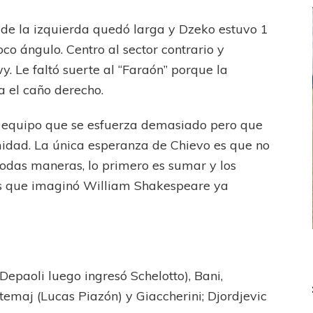
esde la izquierda quedó larga y Dzeko estuvo 1
oco ángulo. Centro al sector contrario y
. Le faltó suerte al “Faraón” porque la
a el caño derecho.
 equipo que se esfuerza demasiado pero que
idad. La única esperanza de Chievo es que no
todas maneras, lo primero es sumar y los
es que imaginó William Shakespeare ya
FEMENINO
FÚTBOL FEMENINO
 AMATEUR
LIGA DE LA COSTA
 (Depaoli luego ingresó Schelotto), Bani,
Estrella del Sur en el
Las campeonas festejaron ante su gente
etemaj (Lucas Piazón) y Giaccherini; Djordjevic
eral