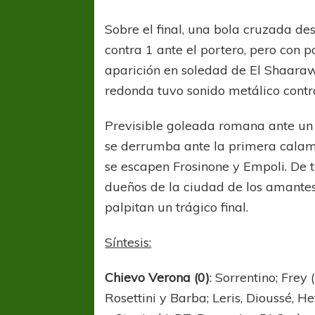
Sobre el final, una bola cruzada d
contra 1 ante el portero, pero con p
aparición en soledad de El Shaarawy
redonda tuvo sonido metálico contr
Previsible goleada romana ante un
se derrumba ante la primera calam
se escapen Frosinone y Empoli. De 
dueños de la ciudad de los amant
palpitan un trágico final.
Síntesis:
FÚTBOL FEMENINO
FÚTBOL 
REGIONAL AMATEUR
REGIONAL
Chievo Verona (0)
: Sorrentino; Frey
Ajustada caída de Verónica en Alejandro
Verónica jugará ante 
Rosettini y Barba; Leris, Dioussé, H
Korn
Fed