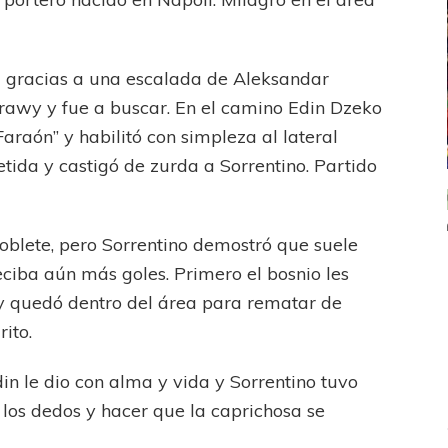
ia gracias a una escalada de Aleksandar
arawy y fue a buscar. En el camino Edin Dzeko
Faraón” y habilitó con simpleza al lateral
etida y castigó de zurda a Sorrentino. Partido
ICANA
LANÚS
UEFA CHAMPIONS LEAGUE
fendido
PSG celebró el bicampeonato
doblete, pero Sorrentino demostró que suele
ciba aún más goles. Primero el bosnio les
y quedó dentro del área para rematar de
rito.
in le dio con alma y vida y Sorrentino tuvo
los dedos y hacer que la caprichosa se