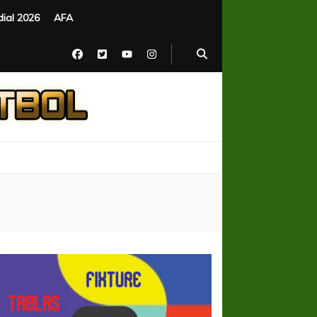
ial 2026
AFA