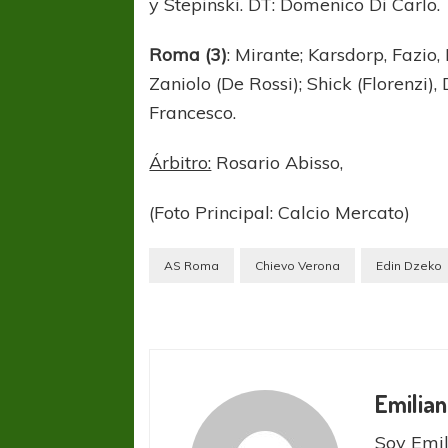
y Stepinski. DT: Domenico Di Carlo.
Roma (3)
: Mirante; Karsdorp, Fazio,
Zaniolo (De Rossi); Shick (Florenzi)
Francesco.
Árbitro:
Rosario Abisso,
(Foto Principal: Calcio Mercato)
AS Roma
Chievo Verona
Edin Dzeko
Emilian
Soy Emil