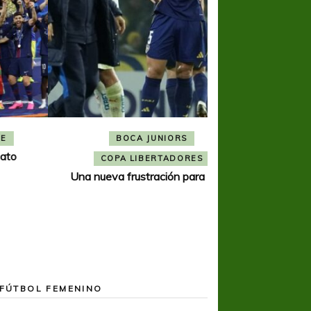
BOCA JUNIORS
COPA SUDAMER
Noche inolvida
COPA LIBERTADORES
Una nueva frustración para Boca
FÚTBOL FEMENINO