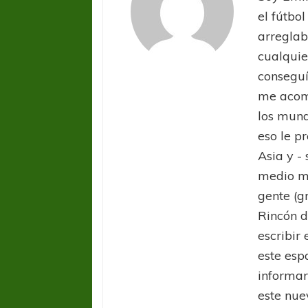
el fútbol
arreglab
cualquie
conseguí
me acom
los mund
eso le pr
Asia y -
medio ma
gente (g
Rincón d
escribir 
este esp
informar
este nue