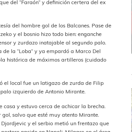
que del “Faraón” y definición certera del ex
tesía del hombre gol de los Balcanes. Pase de
zeko y el bosnio hizo todo bien: enganche
ensor y zurdazo inatajable al segundo palo.
a de la “Loba” y ya empardó a Marco Del
bla histórica de máximos artilleros (cuidado
 el local fue un latigazo de zurda de Filip
 palo izquierdo de Antonio Mirante.
e casa y estuvo cerca de achicar la brecha.
 gol, salvo que esté muy atento Mirante.
Djordjevic y el serbio metió un frentazo que
 portero nacido en Napoli. Milagro en el área