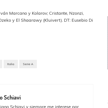
 Iván Marcano y Kolarov; Cristante, Nzonzi,
, Dzeko y El Shaarawy (Kluivert). DT: Eusebio Di
Italia
Serie A
o Schiavi
iano Schiavi y siempre me interese por