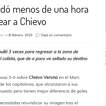
rdó menos de una hora
ear a Chievo
en
ado en
8 febrero, 2019
Dejá un comentario
Serie
A:
Roma
aulló 3 veces para regresar a la zona de
tardó
 colista, que de a poco ve sellado su destino
menos
de
una
hora
mpuso 3-0 sobre
Chievo Verona
en el Marc
en
e los capitalinos, que alcanzaron a sus
golear
a
 puesto pero tienen mejor diferencia de goles.
Chievo
ecesitaba reivindicar su imagen tras el