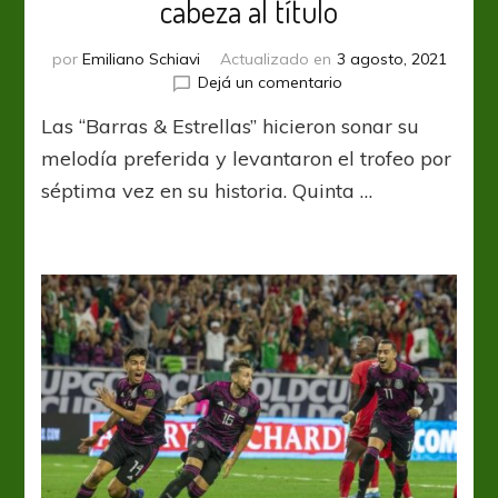
cabeza al título
por
Emiliano Schiavi
Actualizado en
3 agosto, 2021
en
Dejá un comentario
Gold
Las “Barras & Estrellas” hicieron sonar su
Cup:
Estados
melodía preferida y levantaron el trofeo por
Unidos,
séptima vez en su historia. Quinta …
de
cabeza
al
título