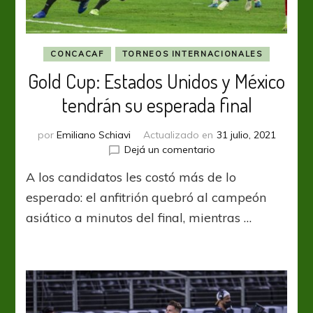
CONCACAF
TORNEOS INTERNACIONALES
Gold Cup: Estados Unidos y México
tendrán su esperada final
por
Emiliano Schiavi
Actualizado en
31 julio, 2021
en
Dejá un comentario
Gold
A los candidatos les costó más de lo
Cup:
Estados
esperado: el anfitrión quebró al campeón
Unidos
asiático a minutos del final, mientras …
y
México
tendrán
su
esperada
final