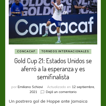
CONCACAF
TORNEOS INTERNACIONALES
Gold Cup 21: Estados Unidos se
aferró a la esperanza y es
semifinalista
por
Emiliano Schiavi
Actualizado en
12 septiembre,
en
2021
Dejá un comentario
Gold
Un postrero gol de Hoppe ante Jamaica
Cup