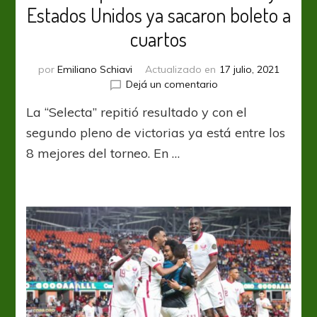
Estados Unidos ya sacaron boleto a
cuartos
por
Emiliano Schiavi
Actualizado en
17 julio, 2021
en
Dejá un comentario
Gold
La “Selecta” repitió resultado y con el
Cup:
El
segundo pleno de victorias ya está entre los
Salvador,
8 mejores del torneo. En …
Canadá
y
Estados
Unidos
ya
sacaron
boleto
a
cuartos