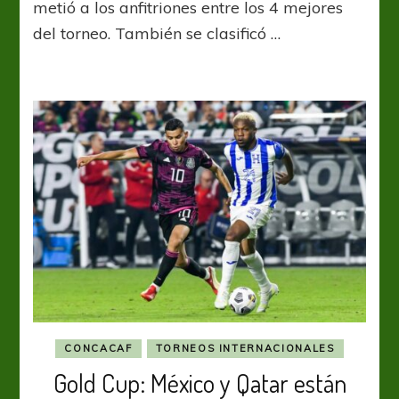
21:
metió a los anfitriones entre los 4 mejores
Estados
del torneo. También se clasificó …
Unidos
se
aferró
a
la
esperanza
y
es
semifinalista
CONCACAF
TORNEOS INTERNACIONALES
Gold Cup: México y Qatar están