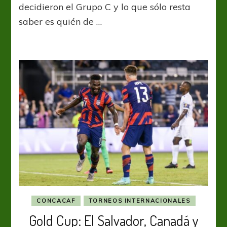
Costa
decidieron el Grupo C y lo que sólo resta
Rica,
saber es quién de …
Jamaica
y
Honduras
confirmaron
su
clasificación
CONCACAF
TORNEOS INTERNACIONALES
Gold Cup: El Salvador, Canadá y