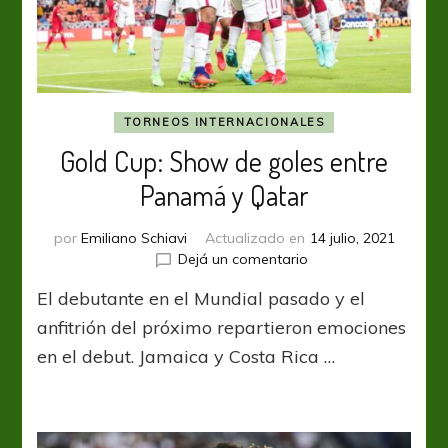
TORNEOS INTERNACIONALES
Gold Cup: Show de goles entre
Panamá y Qatar
por
Emiliano Schiavi
Actualizado en
14 julio, 2021
en
Dejá un comentario
Gold
El debutante en el Mundial pasado y el
Cup:
Show
anfitrión del próximo repartieron emociones
de
en el debut. Jamaica y Costa Rica …
goles
entre
Panamá
y
Qatar