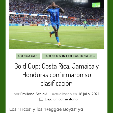
CONCACAF
TORNEOS INTERNACIONALES
Gold Cup: Costa Rica, Jamaica y
Honduras confirmaron su
clasificación
por
Emiliano Schiavi
Actualizado en
18 julio, 2021
en
Dejá un comentario
Gold
Los “Ticos” y los “Reggae Boyzs” ya
Cup: