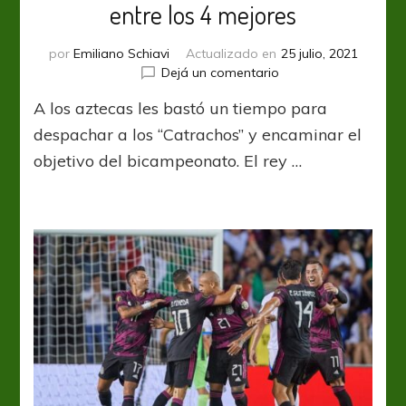
entre los 4 mejores
por
Emiliano Schiavi
Actualizado en
25 julio, 2021
en
Dejá un comentario
Gold
A los aztecas les bastó un tiempo para
Cup:
México
despachar a los “Catrachos” y encaminar el
y
objetivo del bicampeonato. El rey …
Qatar
están
entre
los
4
mejores