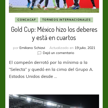
CONCACAF
TORNEOS INTERNACIONALES
Gold Cup: México hizo los deberes
y está en cuartos
por
Emiliano Schiavi
Actualizado en
19 julio, 2021
en
Dejá un comentario
Gold
El campeón derrotó por la mínima a la
Cup:
México
“Selecta” y quedó en la cima del Grupo A.
hizo
Estados Unidos desde …
los
deberes
y
está
en
cuartos