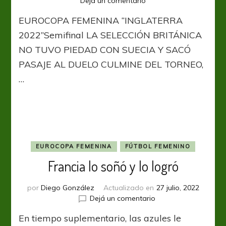
en
Dejá un comentario
Paliza
EUROCOPA FEMENINA “INGLATERRA
en
Sheffield
2022”Semifinal LA SELECCIÓN BRITÁNICA
y
NO TUVO PIEDAD CON SUECIA Y SACÓ
final
PASAJE AL DUELO CULMINE DEL TORNEO,
en
Wembley
…
para
“the
lioneses”
EUROCOPA FEMENINA
FÚTBOL FEMENINO
Francia lo soñó y lo logró
por
Diego González
Actualizado en
27 julio, 2022
en
Dejá un comentario
Francia
En tiempo suplementario, las azules le
lo