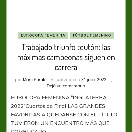
EUROCOPA FEMENINA
FÚTBOL FEMENINO
Trabajado triunfo teutón: las
máximas campeonas siguen en
carrera
por
Maru Burak
Actualizado en
31 julio, 2022
en
Dejá un comentario
Trabajado
EUROCOPA FEMENINA “INGLATERRA
triunfo
teutón:
2022”Cuartos de Final LAS GRANDES
las
FAVORITAS A QUEDARSE CON EL TÍTULO
máximas
TUVIERON UN ENCUENTRO MÁS QUE
campeonas
siguen
COMPLICADO …