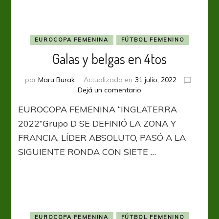
EUROCOPA FEMENINA
FÚTBOL FEMENINO
Galas y belgas en 4tos
por
Maru Burak
Actualizado en
31 julio, 2022
en
Dejá un comentario
Galas
EUROCOPA FEMENINA “INGLATERRA
y
belgas
2022”Grupo D SE DEFINIÓ LA ZONA Y
en
FRANCIA, LÍDER ABSOLUTO, PASÓ A LA
4tos
SIGUIENTE RONDA CON SIETE …
EUROCOPA FEMENINA
FÚTBOL FEMENINO