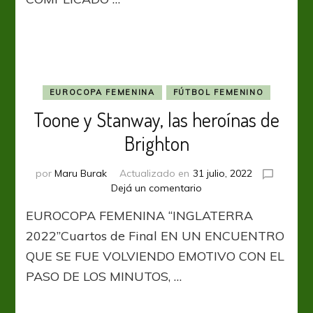
en
carrera
EUROCOPA FEMENINA
FÚTBOL FEMENINO
Toone y Stanway, las heroínas de
Brighton
por
Maru Burak
Actualizado en
31 julio, 2022
en
Dejá un comentario
Toone
EUROCOPA FEMENINA “INGLATERRA
y
Stanway,
2022”Cuartos de Final EN UN ENCUENTRO
las
QUE SE FUE VOLVIENDO EMOTIVO CON EL
heroínas
PASO DE LOS MINUTOS, …
de
Brighton