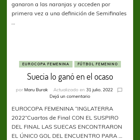
soñó
ganaron a las naranjas y acceden por
y
primera vez a una definición de Semifinales
lo
…
logró
EUROCOPA FEMENINA
FÚTBOL FEMENINO
Suecia lo ganó en el ocaso
por
Maru Burak
Actualizado en
31 julio, 2022
en
Dejá un comentario
Suecia
EUROCOPA FEMENINA “INGLATERRA
lo
ganó
2022”Cuartos de Final CON EL SUSPIRO
en
DEL FINAL LAS SUECAS ENCONTRARON
el
EL ÚNICO GOL DEL ENCUENTRO PARA …
ocaso