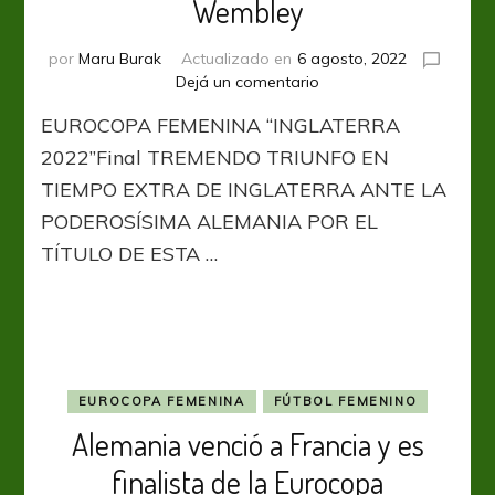
Wembley
por
Maru Burak
Actualizado en
6 agosto, 2022
en
Dejá un comentario
“The
EUROCOPA FEMENINA “INGLATERRA
Lioneses”
rugieron
2022”Final TREMENDO TRIUNFO EN
en
TIEMPO EXTRA DE INGLATERRA ANTE LA
Wembley
PODEROSÍSIMA ALEMANIA POR EL
TÍTULO DE ESTA …
EUROCOPA FEMENINA
FÚTBOL FEMENINO
Alemania venció a Francia y es
finalista de la Eurocopa