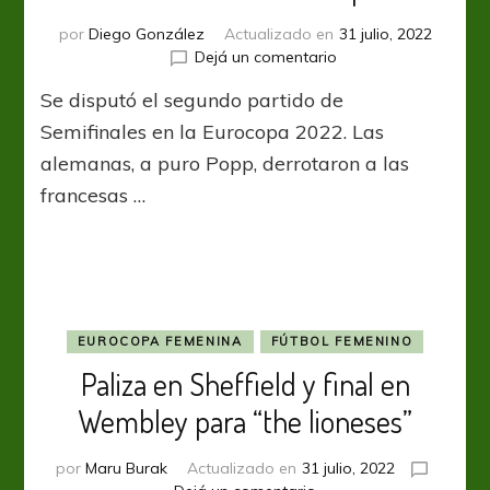
por
Diego González
Actualizado en
31 julio, 2022
en
Dejá un comentario
Alemania
Se disputó el segundo partido de
venció
a
Semifinales en la Eurocopa 2022. Las
Francia
alemanas, a puro Popp, derrotaron a las
y
francesas …
es
finalista
de
la
Eurocopa
EUROCOPA FEMENINA
FÚTBOL FEMENINO
Paliza en Sheffield y final en
Wembley para “the lioneses”
por
Maru Burak
Actualizado en
31 julio, 2022