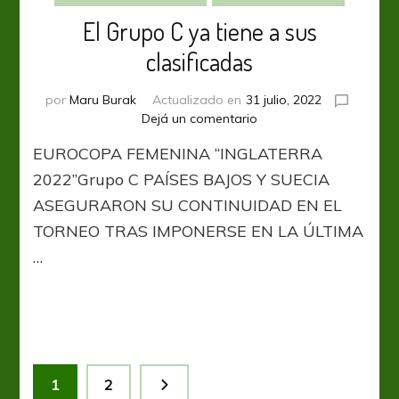
El Grupo C ya tiene a sus
clasificadas
por
Maru Burak
Actualizado en
31 julio, 2022
en
Dejá un comentario
El
EUROCOPA FEMENINA “INGLATERRA
Grupo
C
2022”Grupo C PAÍSES BAJOS Y SUECIA
ya
ASEGURARON SU CONTINUIDAD EN EL
tiene
TORNEO TRAS IMPONERSE EN LA ÚLTIMA
a
sus
…
clasificadas
Paginación
Página
Página
1
2