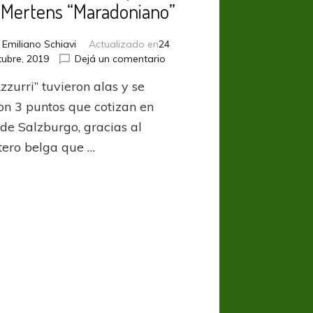
 Mertens “Maradoniano”
r
Emiliano Schiavi
Actualizado en
24
en
tubre, 2019
Dejá un comentario
UCL:
zzurri” tuvieron alas y se
Triunfazo
de
ron 3 puntos que cotizan en
Napoli
 de Salzburgo, gracias al
con
tero belga que …
un
Mertens
“Maradoniano”