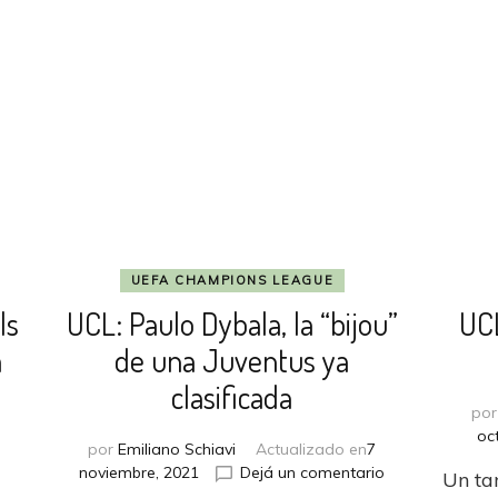
UEFA CHAMPIONS LEAGUE
ls
UCL: Paulo Dybala, la “bijou”
UCL
a
de una Juventus ya
clasificada
po
en
oc
por
Emiliano Schiavi
Actualizado en
7
UCL:
en
noviembre, 2021
Dejá un comentario
Un ta
Salzburgo
UCL: