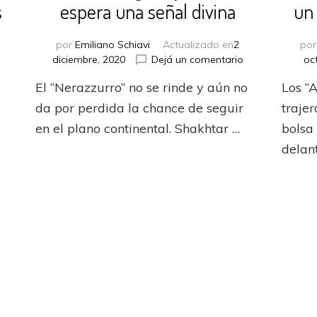
s
espera una señal divina
un
por
Emiliano Schiavi
Actualizado en
2
po
en
diciembre, 2020
Dejá un comentario
oc
UCL:
n
El “Nerazzurro” no se rinde y aún no
Los “A
Inter
CL:
ganó
da por perdida la chance de seguir
traje
hakhtar
y
frió
en el plano continental. Shakhtar …
bolsa
todavía
ero
delan
espera
una
nal
señal
ejó
divina
ónaco
on
s
anos
acías