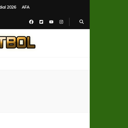
ial 2026
AFA