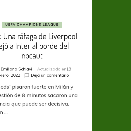
UEFA CHAMPIONS LEAGUE
 Una ráfaga de Liverpool
ejó a Inter al borde del
nocaut
r
Emiliano Schiavi
Actualizado en
19
en
brero, 2022
Dejá un comentario
UCL:
Reds” pisaron fuerte en Milán y
Una
ráfaga
estión de 8 minutos sacaron una
de
encia que puede ser decisiva.
Liverpool
n …
dejó
a
Inter
al