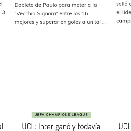
metió
el
selló 
Doblete de Paulo para meter a la
Paulo
un
ó 3
Dybala,
el lid
“Vecchia Signora” entre los 16
vals
la
campe
ganador
mejores y superar en goles a un tal …
“bijou”
y
de
eliminó
una
a
Juventus
Sevilla
ya
clasificada
UEFA CHAMPIONS LEAGUE
al
UCL: Inter ganó y todavía
UCL