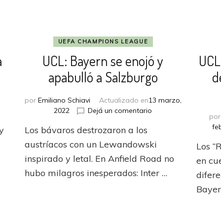
UEFA CHAMPIONS LEAGUE
a
UCL: Bayern se enojó y
UCL:
apabulló a Salzburgo
d
por
Emiliano Schiavi
Actualizado en
13 marzo,
en
en
o
2022
Dejá un comentario
po
UCL:
UCL:
fe
y
Los bávaros destrozaron a los
Milán
Bayern
no
se
austríacos con un Lewandowski
Los “
dio
enojó
inspirado y letal. En Anfield Road no
en cu
lugar
y
hubo milagros inesperados: Inter …
a
apabulló
difer
la
a
Bayer
sorpresa
Salzburgo