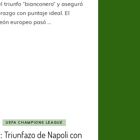
se
el triunfo “bianconero” y aseguró
metió
erazgo con puntaje ideal. El
de
ón europeo pasó …
cabeza
a
la
cima
UEFA CHAMPIONS LEAGUE
: Triunfazo de Napoli con