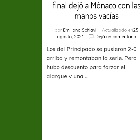
final dejó a Mónaco con la
manos vacías
por
Emiliano Schiavi
Actualizado en
25
e
agosto, 2021
Dejá un comentario
U
Los del Principado se pusieron 2-0
S
su
arriba y remontaban la serie. Pero
p
hubo descuento para forzar el
al
alargue y una …
fi
d
a
M
c
la
m
v