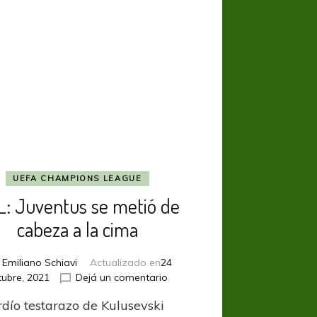
borde
del
nocaut
UEFA CHAMPIONS LEAGUE
: Juventus se metió de
cabeza a la cima
r
Emiliano Schiavi
Actualizado en
24
en
tubre, 2021
Dejá un comentario
UCL:
rdío testarazo de Kulusevski
Juventus