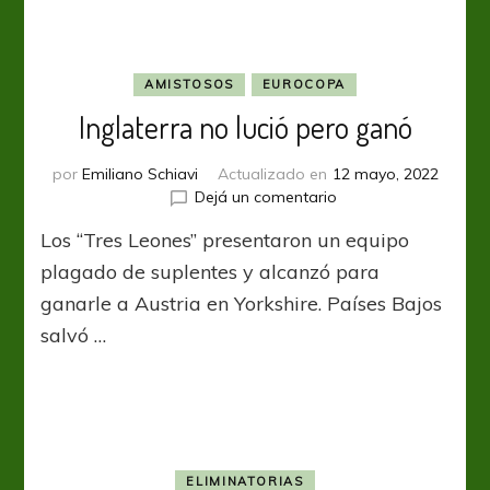
AMISTOSOS
EUROCOPA
Inglaterra no lució pero ganó
por
Emiliano Schiavi
Actualizado en
12 mayo, 2022
en
Dejá un comentario
Inglaterra
Los “Tres Leones” presentaron un equipo
no
lució
plagado de suplentes y alcanzó para
pero
ganarle a Austria en Yorkshire. Países Bajos
ganó
salvó …
ELIMINATORIAS