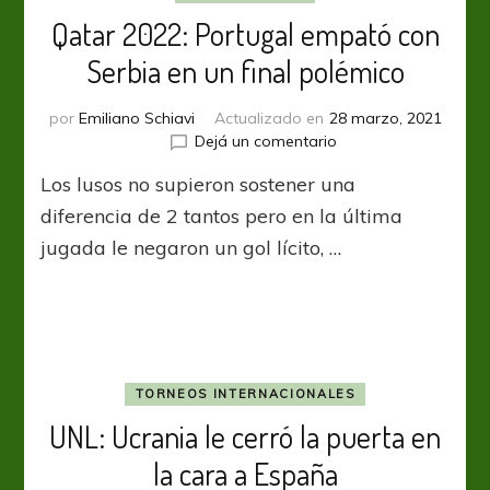
Qatar 2022: Portugal empató con
Serbia en un final polémico
por
Emiliano Schiavi
Actualizado en
28 marzo, 2021
en
Dejá un comentario
Qatar
Los lusos no supieron sostener una
2022:
Portugal
diferencia de 2 tantos pero en la última
empató
jugada le negaron un gol lícito, …
con
Serbia
en
un
final
polémico
TORNEOS INTERNACIONALES
UNL: Ucrania le cerró la puerta en
la cara a España