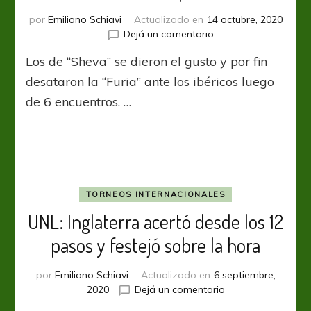
por
Emiliano Schiavi
Actualizado en
14 octubre, 2020
en
Dejá un comentario
UNL:
Los de “Sheva” se dieron el gusto y por fin
Ucrania
le
desataron la “Furia” ante los ibéricos luego
cerró
de 6 encuentros. …
la
puerta
en
la
cara
a
España
TORNEOS INTERNACIONALES
UNL: Inglaterra acertó desde los 12
pasos y festejó sobre la hora
por
Emiliano Schiavi
Actualizado en
6 septiembre,
en
2020
Dejá un comentario
UNL: