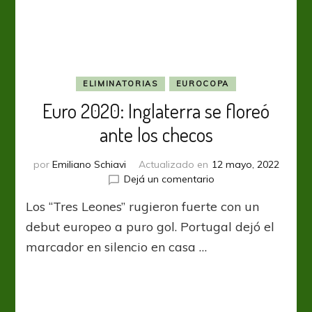
convicciones
ELIMINATORIAS
EUROCOPA
Euro 2020: Inglaterra se floreó
ante los checos
por
Emiliano Schiavi
Actualizado en
12 mayo, 2022
en
Dejá un comentario
Euro
Los “Tres Leones” rugieron fuerte con un
2020:
Inglaterra
debut europeo a puro gol. Portugal dejó el
se
marcador en silencio en casa …
floreó
ante
los
checos