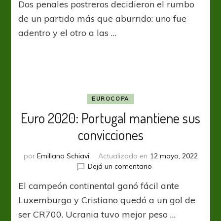
Dos penales postreros decidieron el rumbo
Inglaterra
acertó
de un partido más que aburrido: uno fue
desde
adentro y el otro a las …
los
12
pasos
y
festejó
sobre
la
EUROCOPA
hora
Euro 2020: Portugal mantiene sus
convicciones
por
Emiliano Schiavi
Actualizado en
12 mayo, 2022
en
Dejá un comentario
Euro
El campeón continental ganó fácil ante
2020:
Portugal
Luxemburgo y Cristiano quedó a un gol de
mantiene
ser CR700. Ucrania tuvo mejor peso …
sus