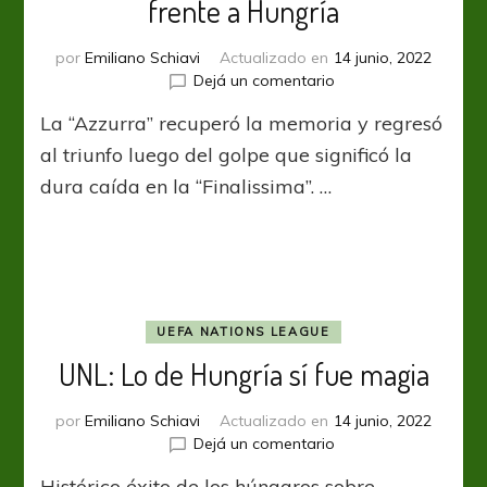
frente a Hungría
por
Emiliano Schiavi
Actualizado en
14 junio, 2022
en
Dejá un comentario
UNL:
La “Azzurra” recuperó la memoria y regresó
Italia
recuperó
al triunfo luego del golpe que significó la
la
dura caída en la “Finalissima”. …
sonrisa
frente
a
Hungría
UEFA NATIONS LEAGUE
UNL: Lo de Hungría sí fue magia
por
Emiliano Schiavi
Actualizado en
14 junio, 2022
en
Dejá un comentario
UNL:
Histórico éxito de los húngaros sobre