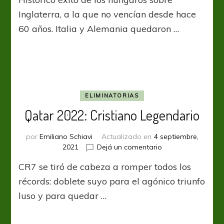
Lo
de
Inglaterra, a la que no vencían desde hace
Hungría
60 años. Italia y Alemania quedaron …
sí
fue
magia
ELIMINATORIAS
Qatar 2022: Cristiano Legendario
por
Emiliano Schiavi
Actualizado en
4 septiembre,
en
2021
Dejá un comentario
Qatar
CR7 se tiró de cabeza a romper todos los
2022:
Cristiano
récords: doblete suyo para el agónico triunfo
Legendario
luso y para quedar …