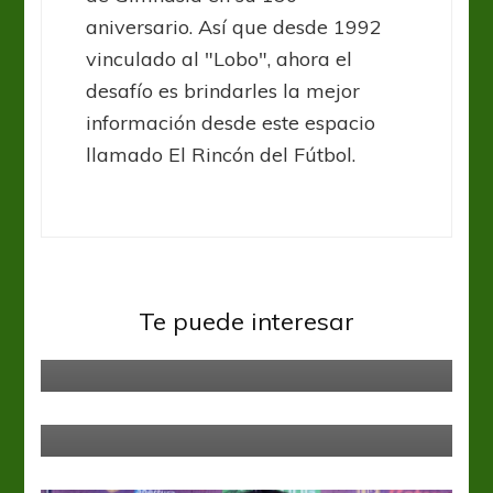
aniversario. Así que desde 1992
vinculado al "Lobo", ahora el
desafío es brindarles la mejor
información desde este espacio
llamado El Rincón del Fútbol.
Liga Profesional
Vélez Sarsfield
Te puede interesar
El Tiburón asustó a la V Azulada
Gimnasia y Esgrima LP
La Santa Fe de sumar