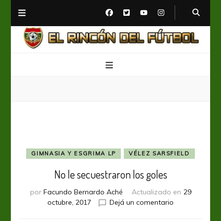
El Rincón del Fútbol
Diario digital de Fútbol
GIMNASIA Y ESGRIMA LP
VÉLEZ SARSFIELD
No le secuestraron los goles
por
Facundo Bernardo Aché
Actualizado en
29
en
octubre, 2017
Dejá un comentario
No