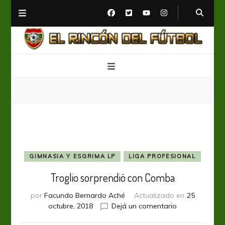
El Rincón del Fútbol
Diario digital de Fútbol
GIMNASIA Y ESGRIMA LP
LIGA PROFESIONAL
Troglio sorprendió con Comba
por
Facundo Bernardo Aché
Actualizado en
25
en
octubre, 2018
Dejá un comentario
Troglio