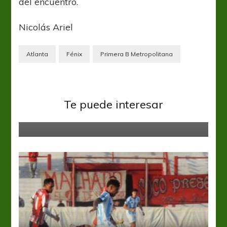
del encuentro.
Nicolás Ariel
Atlanta
Fénix
Primera B Metropolitana
Primera B
Español fue un Ssuso en Bajo
Te puede interesar
Flores