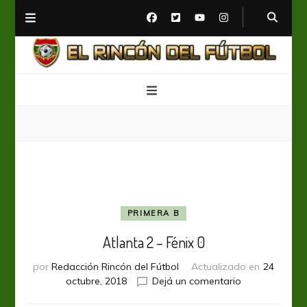
El Rincón del Fútbol
Diario digital de Fútbol
PRIMERA B
Atlanta 2 – Fénix 0
por
Redacción Rincón del Fútbol
Actualizado en
24
en
octubre, 2018
Dejá un comentario
Atlanta