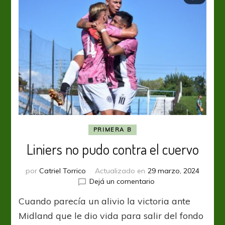
PRIMERA B
Liniers no pudo contra el cuervo
por
Catriel Torrico
Actualizado en
29 marzo, 2024
en
Dejá un comentario
Liniers
Cuando parecía un alivio la victoria ante
no
pudo
Midland que le dio vida para salir del fondo
contra