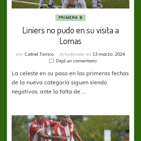
PRIMERA B
Liniers no pudo en su visita a
Lomas
por
Catriel Torrico
Actualizado en
13 marzo, 2024
en
Dejá un comentario
Liniers
La celeste en su paso en las primeras fechas
no
pudo
de la nueva categoría siguen siendo
en
negativas, ante la falta de …
su
visita
a
Lomas