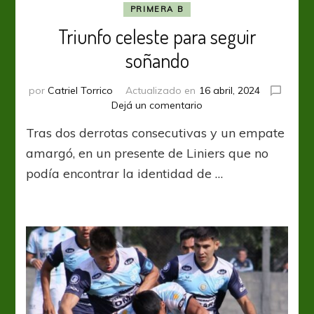
PRIMERA B
Triunfo celeste para seguir
soñando
por
Catriel Torrico
Actualizado en
16 abril, 2024
en
Dejá un comentario
Triunfo
Tras dos derrotas consecutivas y un empate
celeste
para
amargó, en un presente de Liniers que no
seguir
podía encontrar la identidad de …
soñando