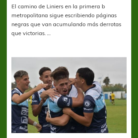
Liniers
El camino de Liniers en la primera b
sigue
de
metropolitana sigue escribiendo páginas
mala
negras que van acumulando más derrotas
racha
que victorias. …