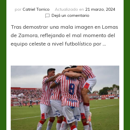
por
Catriel Torrico
Actualizado en
21 marzo, 2024
en
Dejá un comentario
Liniers
Tras demostrar una mala imagen en Lomas
pudo
contra
de Zamora, reflejando el mal momento del
el
equipo celeste a nivel futbolístico por …
funebrero
y
se
ilusiona