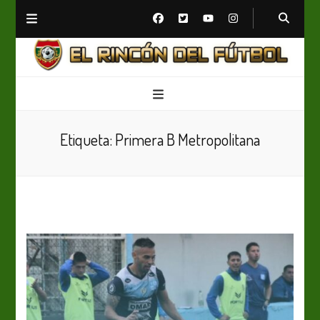
El Rincón del Fútbol
Diario digital de Fútbol
Etiqueta:
Primera B Metropolitana