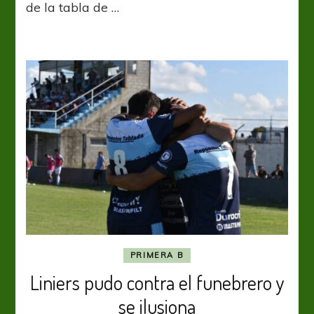
de la tabla de …
el
cuervo
PRIMERA B
Liniers pudo contra el funebrero y
se ilusiona