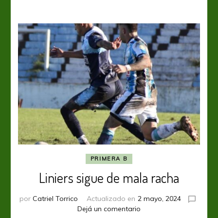
a
ganar
PRIMERA B
Liniers sigue de mala racha
por
Catriel Torrico
Actualizado en
2 mayo, 2024
en
Dejá un comentario