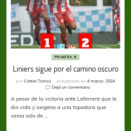
PRIMERA B
Liniers sigue por el camino oscuro
por
Catriel Torrico
Actualizado en
4 marzo, 2024
en
Dejá un comentario
Liniers
A pesar de la victoria ante Laferrere que le
sigue
por
dio vida y oxigeno a una topadora que
el
venia solo de …
camino
oscuro