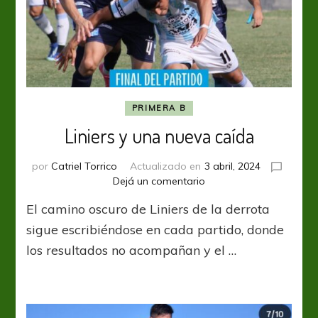
PRIMERA B
Liniers y una nueva caída
por
Catriel Torrico
Actualizado en
3 abril, 2024
en
Dejá un comentario
Liniers
El camino oscuro de Liniers de la derrota
y
una
sigue escribiéndose en cada partido, donde
nueva
los resultados no acompañan y el …
caída