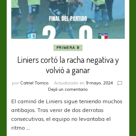
PRIMERA B
Liniers cortó la racha negativa y
volvió a ganar
por
Catriel Torrico
Actualizado en
9 mayo, 2024
en
Dejá un comentario
Liniers
El caminó de Liniers sigue teniendo muchos
cortó
la
antibajos. Tras venir de dos derrotas
racha
consecutivas, el equipo no levantaba el
negativa
ritmo …
y
volvió