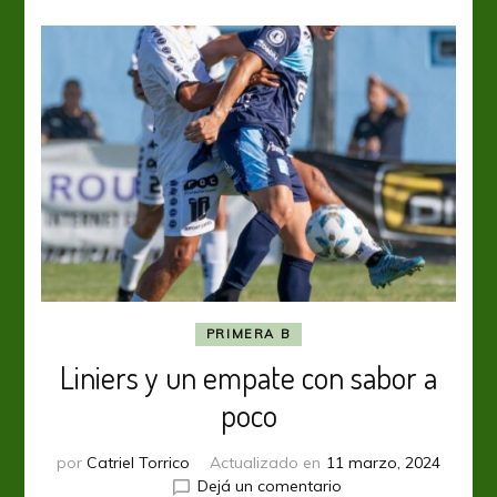
PRIMERA B
Liniers y un empate con sabor a
poco
por
Catriel Torrico
Actualizado en
11 marzo, 2024
en
Dejá un comentario