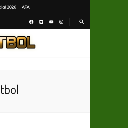
ial 2026
AFA
tbol