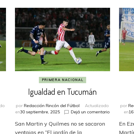
PRIMERA NACIONAL
Igualdad en Tucumán
ado
por
Redacción Rincón del Fútbol
Actualizado
por
Re
en
en
o
en
30 septiembre, 2025
Dejá un comentario
en
16
Tropezón
Igualdad
San Martin y Quilmes no se sacaron
En Ez
en
en
La
Tucumán
ventajas en “El jardín de la
Martí