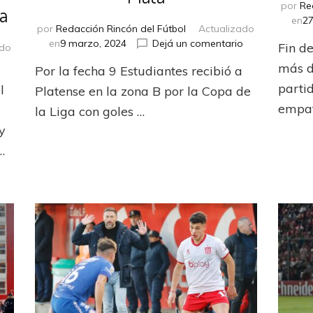
por
Re
a
en
27
por
Redacción Rincón del Fútbol
Actualizado
en
en
9 marzo, 2024
Dejá un comentario
Fin d
ado
El
en
más d
Por la fecha 9 Estudiantes recibió a
Calamar
La
dio
partid
l
Platense en la zona B por la Copa de
semana
el
de
empat
la Liga con goles …
golpe
los
 y
en
equipos
La
…
colombianos
Plata
en
Sudamérica