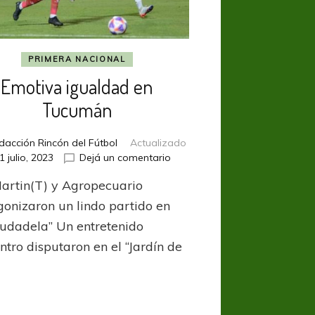
PRIMERA NACIONAL
Emotiva igualdad en
Tucumán
dacción Rincón del Fútbol
Actualizado
en
1 julio, 2023
Dejá un comentario
Emotiva
artin(T) y Agropecuario
igualdad
en
gonizaron un lindo partido en
Tucumán
iudadela” Un entretenido
ntro disputaron en el “Jardín de