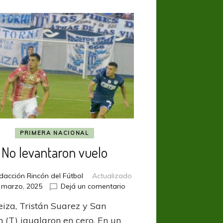
PRIMERA NACIONAL
No levantaron vuelo
dacción Rincón del Fútbol
Actualizado
en
 marzo, 2025
Dejá un comentario
No
eiza, Tristán Suarez y San
levantaron
vuelo
n (T) igualaron en cero. En un