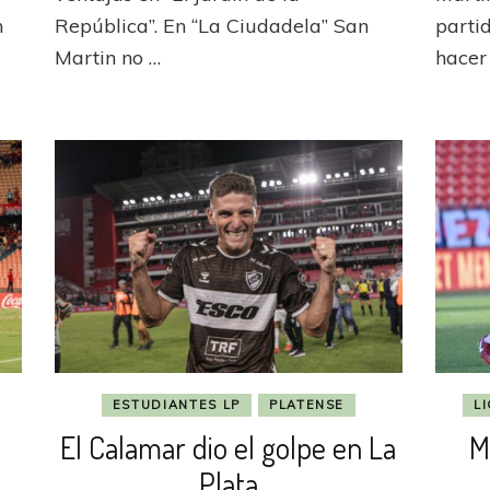
Ciudadela
n
República”. En “La Ciudadela” San
parti
Martin no …
hacer
ESTUDIANTES LP
PLATENSE
L
El Calamar dio el golpe en La
M
Plata