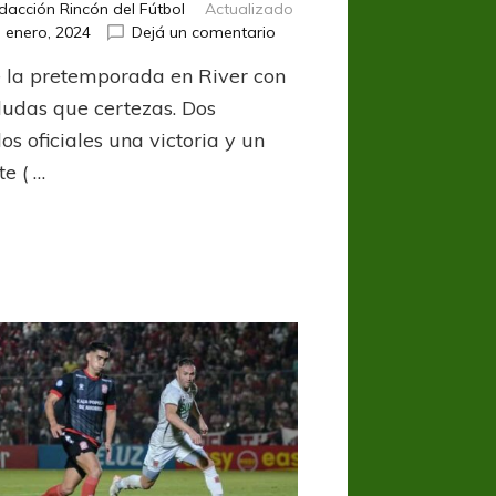
dacción Rincón del Fútbol
Actualizado
en
 enero, 2024
Dejá un comentario
Más
e la pretemporada en River con
dudas
que
udas que certezas. Dos
certezas
os oficiales una victoria y un
e ( …