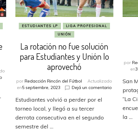
ESTUDIANTES LP
LIGA PROFESIONAL
UNIÓN
e
La rotación no fue solución
para Estudiantes y Unión lo
por
Re
aprovechó
en
3
ado
en
o
San M
por
Redacción Rincón del Fútbol
Actualizado
Estudiantes
en
en
5 septiembre, 2023
Dejá un comentario
prota
por
La
fin
r
“La C
Estudiantes volvió a perder por el
rotación
ganó
no
encue
torneo local, y llegó a su tercer
de
fue
local
la …
derrota consecutiva en el segundo
solución
y
semestre del …
para
respira
Estudiantes