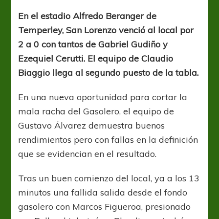
Lorenzo
ganó
En el estadio Alfredo Beranger de
en
Temperley, San Lorenzo venció al local por
el
sur
2 a 0 con tantos de Gabriel Gudiño y
y
Ezequiel Cerutti. El equipo de Claudio
es
Biaggio llega al segundo puesto de la tabla.
único
escolta
En una nueva oportunidad para cortar la
mala racha del Gasolero, el equipo de
Gustavo Álvarez demuestra buenos
rendimientos pero con fallas en la definición
que se evidencian en el resultado.
Tras un buen comienzo del local, ya a los 13
minutos una fallida salida desde el fondo
gasolero con Marcos Figueroa, presionado