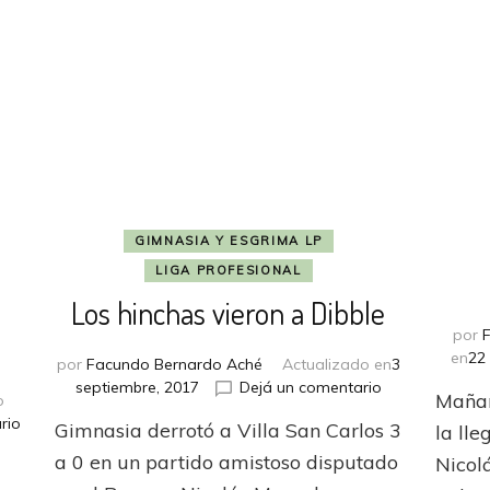
GIMNASIA Y ESGRIMA LP
LIGA PROFESIONAL
Los hinchas vieron a Dibble
por
en
22
por
Facundo Bernardo Aché
Actualizado en
3
en
septiembre, 2017
Dejá un comentario
Mañan
o
Los
en
rio
Gimnasia derrotó a Villa San Carlos 3
la ll
hinchas
El
vieron
a 0 en un partido amistoso disputado
Nicol
Lobo
a