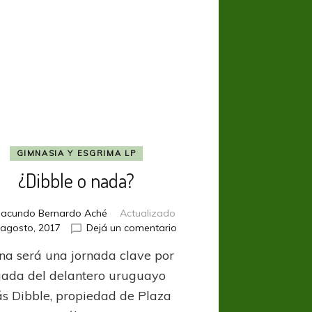
GIMNASIA Y ESGRIMA LP
¿Dibble o nada?
Facundo Bernardo Aché
Actualizado
en
 agosto, 2017
Dejá un comentario
¿Dibble
a será una jornada clave por
o
nada?
egada del delantero uruguayo
ás Dibble, propiedad de Plaza