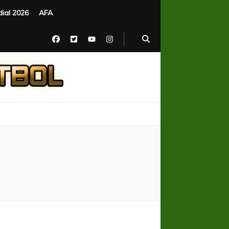
ial 2026
AFA