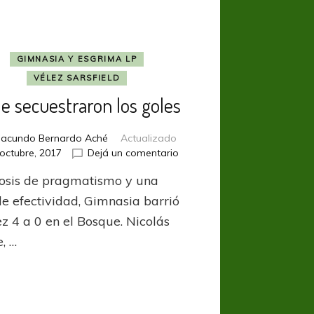
GIMNASIA Y ESGRIMA LP
VÉLEZ SARSFIELD
le secuestraron los goles
Facundo Bernardo Aché
Actualizado
en
octubre, 2017
Dejá un comentario
No
osis de pragmatismo y una
le
secuestraron
le efectividad, Gimnasia barrió
los
ez 4 a 0 en el Bosque. Nicolás
goles
, …