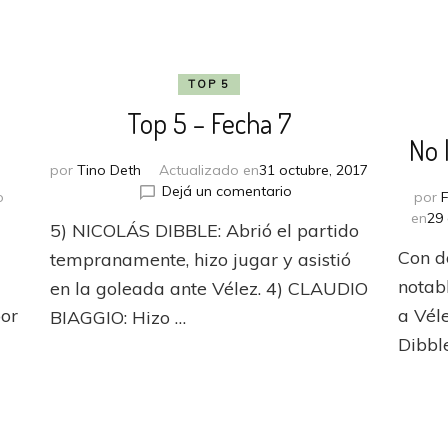
TOP 5
Top 5 – Fecha 7
No 
por
Tino Deth
Actualizado en
31 octubre, 2017
en
Dejá un comentario
o
por
Top
en
en
29 
5) NICOLÁS DIBBLE: Abrió el partido
5
A
–
Con d
tempranamente, hizo jugar y asistió
lo
Fecha
Indio
notab
en la goleada ante Vélez. 4) CLAUDIO
7
por
a Vél
BIAGGIO: Hizo …
Dibble