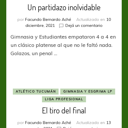
Un partidazo inolvidable
por
Facundo Bernardo Aché
Actualizado en
10
en
diciembre, 2021
Dejá un comentario
Un
Gimnasia y Estudiantes empataron 4 a 4 en
partidazo
inolvidable
un clásico platense al que no le faltó nada.
Golazos, un penal …
ATLÉTICO TUCUMÁN
GIMNASIA Y ESGRIMA LP
LIGA PROFESIONAL
El tiro del final
por
Facundo Bernardo Aché
Actualizado en
13