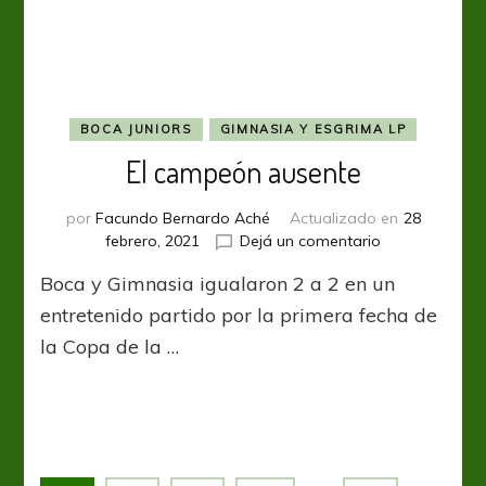
BOCA JUNIORS
GIMNASIA Y ESGRIMA LP
El campeón ausente
por
Facundo Bernardo Aché
Actualizado en
28
en
febrero, 2021
Dejá un comentario
El
Boca y Gimnasia igualaron 2 a 2 en un
campeón
ausente
entretenido partido por la primera fecha de
la Copa de la …