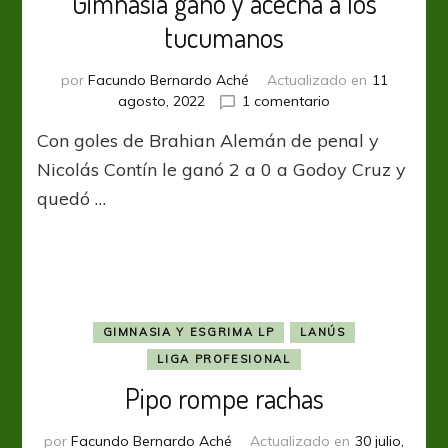
Gimnasia ganó y acecha a los
tucumanos
por
Facundo Bernardo Aché
Actualizado en
11
en
agosto, 2022
1 comentario
Gimnasia
Con goles de Brahian Alemán de penal y
ganó
y
Nicolás Contín le ganó 2 a 0 a Godoy Cruz y
acecha
quedó …
a
los
tucumanos
GIMNASIA Y ESGRIMA LP
LANÚS
LIGA PROFESIONAL
Pipo rompe rachas
por
Facundo Bernardo Aché
Actualizado en
30 julio,