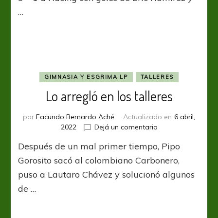
con
…
Gol
GIMNASIA Y ESGRIMA LP
TALLERES
Lo arregló en los talleres
por
Facundo Bernardo Aché
Actualizado en
6 abril,
en
2022
Dejá un comentario
Lo
Después de un mal primer tiempo, Pipo
arregló
en
Gorosito sacó al colombiano Carbonero,
los
puso a Lautaro Chávez y solucionó algunos
talleres
de …