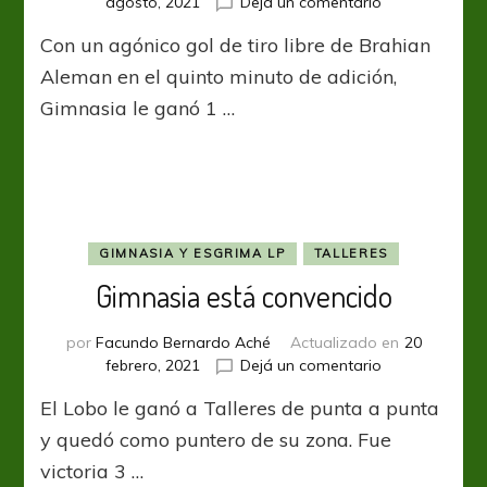
en
agosto, 2021
Dejá un comentario
El
Con un agónico gol de tiro libre de Brahian
tiro
del
Aleman en el quinto minuto de adición,
final
Gimnasia le ganó 1 …
GIMNASIA Y ESGRIMA LP
TALLERES
Gimnasia está convencido
por
Facundo Bernardo Aché
Actualizado en
20
en
febrero, 2021
Dejá un comentario
Gimnasia
El Lobo le ganó a Talleres de punta a punta
está
convencido
y quedó como puntero de su zona. Fue
victoria 3 …