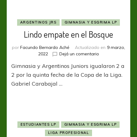
ARGENTINOS JRS
GIMNASIA Y ESGRIMA LP
Lindo empate en el Bosque
por
Facundo Bernardo Aché
Actualizado en
9 marzo,
en
2022
Dejá un comentario
Lindo
Gimnasia y Argentinos Juniors igualaron 2 a
empate
en
2 por la quinta fecha de la Copa de la Liga.
el
Gabriel Carabajal …
Bosque
ESTUDIANTES LP
GIMNASIA Y ESGRIMA LP
LIGA PROFESIONAL