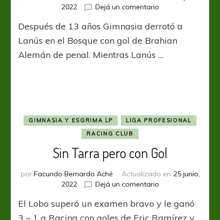
en
2022
Dejá un comentario
Pipo
Después de 13 años Gimnasia derrotó a
rompe
rachas
Lanús en el Bosque con gol de Brahian
Alemán de penal. Mientras Lanús …
GIMNASIA Y ESGRIMA LP
LIGA PROFESIONAL
RACING CLUB
Sin Tarra pero con Gol
por
Facundo Bernardo Aché
Actualizado en
25 junio,
en
2022
Dejá un comentario
Sin
El Lobo superó un examen bravo y le ganó
Tarra
pero
3 – 1 a Racing con goles de Eric Ramírez y