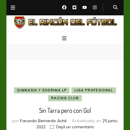
El Rincón del Fútbol
Diario digital de Fútbol
GIMNASIA Y ESGRIMA LP
LIGA PROFESIONAL
RACING CLUB
Sin Tarra pero con Gol
por
Facundo Bernardo Aché
Actualizado en
25 junio,
en
2022
Dejá un comentario