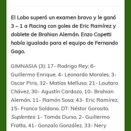
Sin
Tarra
pero
El Lobo superó un examen bravo y le ganó
con
3 – 1 a Racing con goles de Eric Ramírez y
Gol
doblete de Brahian Alemán. Enzo Copetti
había igualado para el equipo de Fernando
Gago.
GIMNASIA (3): 17- Rodrigo Rey; 6-
Guillermo Enrique, 4- Leonardo Morales, 3-
Oscar Piris, 32- Matías Melluso; 21- Lautaro
Chávez, 30- Agustín Cardozo, 10- Brahian
Alemán, 11- Ramón Sosa; 43- Eric Ramírez,
15- Franco Soldano. DT: Néstor Gorosito.
Suplentes
: 1- Tomás Durso, 2- Guillermo
Fratta, 41- Gonzalo González, 33- Nery