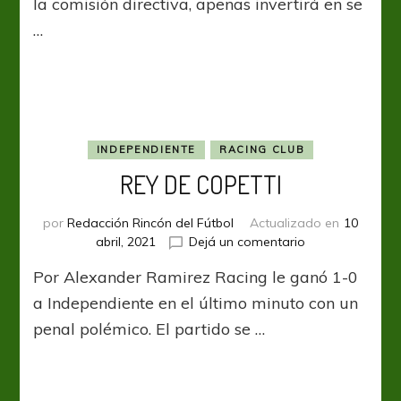
la comisión directiva, apenas invertirá en se
a
…
Tomás
Chancalay
INDEPENDIENTE
RACING CLUB
REY DE COPETTI
por
Redacción Rincón del Fútbol
Actualizado en
10
en
abril, 2021
Dejá un comentario
REY
Por Alexander Ramirez Racing le ganó 1-0
DE
COPETTI
a Independiente en el último minuto con un
penal polémico. El partido se …