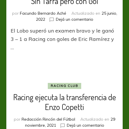
Sin Tarra pero con Gol
por
Facundo Bernardo Aché
Actualizado en
25 junio,
en
2022
Dejá un comentario
Sin
El Lobo superó un examen bravo y le ganó
Tarra
pero
3 – 1 a Racing con goles de Eric Ramírez y
con
…
Gol
RACING CLUB
Racing ejecuta la transferencia de
Enzo Copetti
por
Redacción Rincón del Fútbol
Actualizado en
29
en
noviembre, 2021
Dejá un comentario