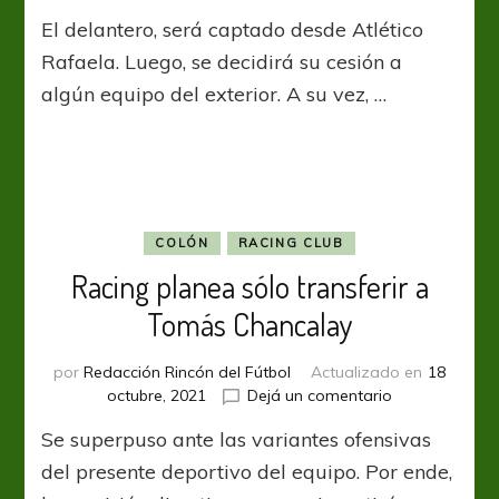
Racing
El delantero, será captado desde Atlético
ejecuta
la
Rafaela. Luego, se decidirá su cesión a
transferencia
algún equipo del exterior. A su vez, …
de
Enzo
Copetti
COLÓN
RACING CLUB
Racing planea sólo transferir a
Tomás Chancalay
por
Redacción Rincón del Fútbol
Actualizado en
18
en
octubre, 2021
Dejá un comentario
Racing
Se superpuso ante las variantes ofensivas
planea
sólo
del presente deportivo del equipo. Por ende,
transferir