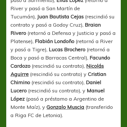
pasó a Sarmiento),
Elías López
(retornó a
River y pasó a San Martín de
Tucumán),
Juan Bautista Cejas
(rescindió su
contrato y pasó a Godoy Cruz),
Braian
Rivero
(retornó a Defensa y Justicia y pasó a
Platense),
Flabián Londoño
(retornó a River
y pasó a Tigre),
Lucas Brochero
(retornó a
Boca y pasó a Barracas Central),
Facundo
Cardozo
(rescindió su contrato),
Nicolás
Aguirre
(rescindió su contrato) y
Cristian
Chimino
(rescindió su contrato),
Daniel
Lucero
(rescindió su contrato), y
Manuel
López
(pasó a préstamo a Argentino de
Monte Maíz), y
Gonzalo Muscia
(transferido
a Riga FC de Letonia).