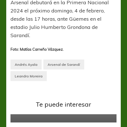
Arsenal debutará en la Primera Nacional
2024 el próximo domingo, 4 de febrero,
desde las 17 horas, ante Güemes en el
estadio Julio Humberto Grondona de
Sarandí.
Foto: Matías Carreño Vázquez.
Andrés Ayala
Arsenal de Sarandí
Leandro Moreira
Arsenal
Liga Profesional
Primera Nacional
Te puede interesar
Así despidieron a Diego Armando
Victoria en Tandil
Maradona el plantel y cuerpo