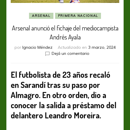
ARSENAL
PRIMERA NACIONAL
Arsenal anunció el fichaje del mediocampista
Andrés Ayala
por
Ignacio Méndez
Actualizado en
3 marzo, 2024
en
Dejá un comentario
Arsenal
anunció
el
El futbolista de 23 años recaló
fichaje
en Sarandí tras su paso por
del
mediocampista
Almagro. En otro orden, dio a
Andrés
Ayala
conocer la salida a préstamo del
delantero Leandro Moreira.