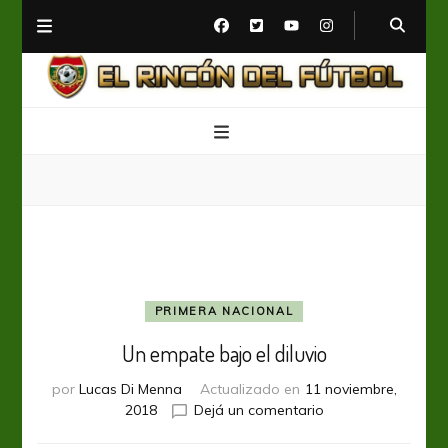
El Rincón del Fútbol
Diario digital de Fútbol
PRIMERA NACIONAL
Un empate bajo el diluvio
por
Lucas Di Menna
Actualizado en
11 noviembre,
en
2018
Dejá un comentario
Un