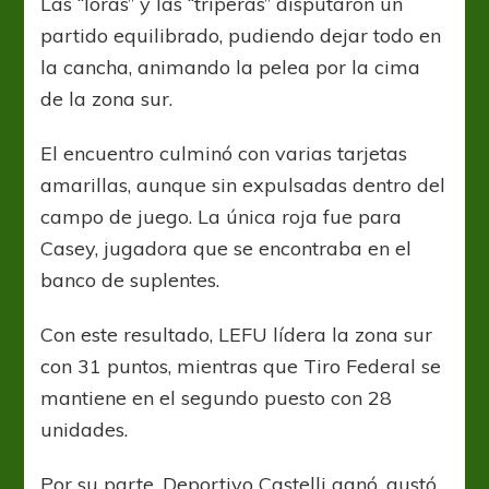
Las “loras” y las “triperas” disputaron un
los
play-
partido equilibrado, pudiendo dejar todo en
off
la cancha, animando la pelea por la cima
de la zona sur.
El encuentro culminó con varias tarjetas
amarillas, aunque sin expulsadas dentro del
campo de juego. La única roja fue para
Casey, jugadora que se encontraba en el
banco de suplentes.
Con este resultado, LEFU lídera la zona sur
con 31 puntos, mientras que Tiro Federal se
mantiene en el segundo puesto con 28
unidades.
Por su parte, Deportivo Castelli ganó, gustó