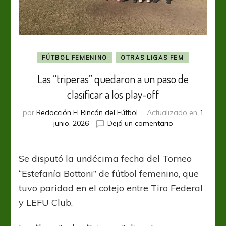
FÚTBOL FEMENINO
OTRAS LIGAS FEM
Las “triperas” quedaron a un paso de
clasificar a los play-off
por
Redacción El Rincón del Fútbol
Actualizado en
1
en
junio, 2026
Dejá un comentario
Las
“triperas”
quedaron
Se disputó la undécima fecha del Torneo
a
“Estefanía Bottoni” de fútbol femenino, que
un
paso
tuvo paridad en el cotejo entre Tiro Federal
de
y LEFU Club.
clasificar
a