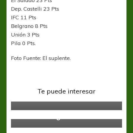
El Salado 23 Pts
Dep. Castelli 23 Pts
IFC 11 Pts
Belgrano 8 Pts
Unión 3 Pts
Pila 0 Pts.
Foto Fuente: El suplente.
Fútbol Femenino
Liga Santafesina
Te puede interesar
Ya están definidas las Semifinales
Fútbol Femenino
Liga Santafesina
2 de 2 para las categorías
menores de Liga Santafesina
Fútbol Femenino
Balón de Oro: Megan, la dueña de la