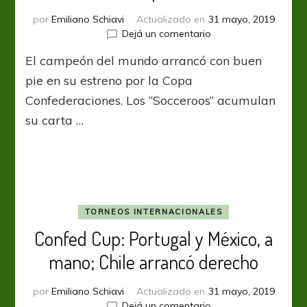
por
Emiliano Schiavi
Actualizado en
31 mayo, 2019
en
Dejá un comentario
Confed
El campeón del mundo arrancó con buen
Cup:
Una
pie en su estreno por la Copa
renovada
Confederaciones. Los “Socceroos” acumulan
Alemania
su carta …
se
impuso
a
Australia
TORNEOS INTERNACIONALES
Confed Cup: Portugal y México, a
mano; Chile arrancó derecho
por
Emiliano Schiavi
Actualizado en
31 mayo, 2019
en
Dejá un comentario