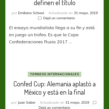
definen el título
por
Emiliano Schiavi
Actualizado en
31 mayo, 2019
en
Dejá un comentario
Confed
El ensayo mundialista llega a su fin y está
Cup:
Alemania
en juego un trofeo. Es que la Copa
y
Confederaciones Rusia 2017 …
Chile
definen
el
título
TORNEOS INTERNACIONALES
Confed Cup: Alemania aplastó a
México y está en la final
por
Juan Saber
Actualizado en
31 mayo, 2019
en
Dejá un comentario