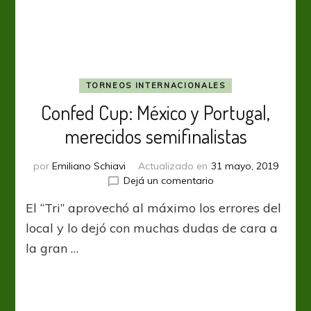
están
entre
los
4
mejores
TORNEOS INTERNACIONALES
Confed Cup: México y Portugal,
merecidos semifinalistas
por
Emiliano Schiavi
Actualizado en
31 mayo, 2019
en
Dejá un comentario
Confed
El “Tri” aprovechó al máximo los errores del
Cup:
México
local y lo dejó con muchas dudas de cara a
y
la gran …
Portugal,
merecidos
semifinalistas