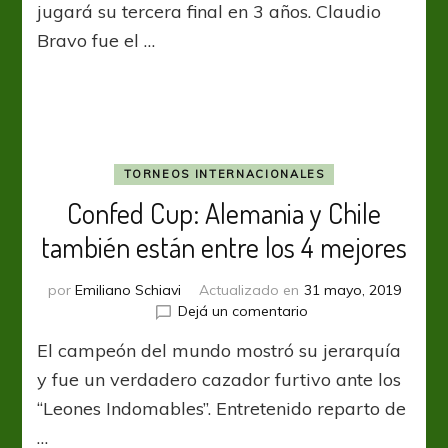
Chile
jugará su tercera final en 3 años. Claudio
acertó
Bravo fue el …
en
los
penales
y
es
el
Bravo
TORNEOS INTERNACIONALES
finalista
Confed Cup: Alemania y Chile
también están entre los 4 mejores
por
Emiliano Schiavi
Actualizado en
31 mayo, 2019
en
Dejá un comentario
Confed
El campeón del mundo mostró su jerarquía
Cup:
Alemania
y fue un verdadero cazador furtivo ante los
y
“Leones Indomables”. Entretenido reparto de
Chile
…
también