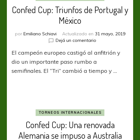
Confed Cup: Triunfos de Portugal y
México
por
Emiliano Schiavi
Actualizado en
31 mayo, 2019
en
Dejá un comentario
Confed
El campeón europeo castigó al anfitrión y
Cup:
Triunfos
dio un importante paso rumbo a
de
semifinales. El “Tri” cambió a tiempo y …
Portugal
y
México
TORNEOS INTERNACIONALES
Confed Cup: Una renovada
Alemania se impuso a Australia