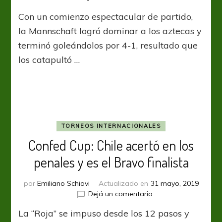
Confed
Con un comienzo espectacular de partido,
Cup:
Alemania
la Mannschaft logró dominar a los aztecas y
aplastó
terminó goleándolos por 4-1, resultado que
a
los catapultó …
México
y
está
en
la
final
TORNEOS INTERNACIONALES
Confed Cup: Chile acertó en los
penales y es el Bravo finalista
por
Emiliano Schiavi
Actualizado en
31 mayo, 2019
en
Dejá un comentario
Confed
La “Roja” se impuso desde los 12 pasos y
Cup: