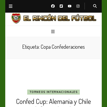
El Rincón del Fútbol
Diario digital de Fútbol
Etiqueta:
Copa Confederaciones
TORNEOS INTERNACIONALES
Confed Cup: Alemania y Chile