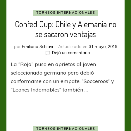
TORNEOS INTERNACIONALES
Confed Cup: Chile y Alemania no
se sacaron ventajas
por
Emiliano Schiavi
Actualizado en
31 mayo, 2019
en
Dejá un comentario
Confed
La “Roja” puso en aprietos al joven
Cup:
Chile
seleccionado germano pero debió
y
conformarse con un empate. “Socceroos” y
Alemania
“Leones Indomables” también …
no
se
sacaron
ventajas
TORNEOS INTERNACIONALES