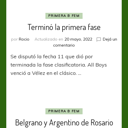
y
de
la
PRIMERA B FEM
Zona
Terminó la primera fase
Ascenso
por
Rocio
Actualizado en
20 mayo, 2022
Dejá un
en
comentario
Terminó
Se disputó la fecha 11 que dió por
la
primera
terminada la fase clasificatoria. All Boys
fase
venció a Vélez en el clásico. …
PRIMERA B FEM
Belgrano y Argentino de Rosario