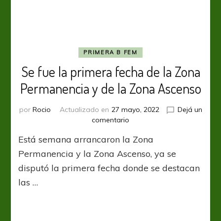
PRIMERA B FEM
Se fue la primera fecha de la Zona
Permanencia y de la Zona Ascenso
por
Rocio
Actualizado en
27 mayo, 2022
Dejá un
en
comentario
Se
Está semana arrancaron la Zona
fue
la
Permanencia y la Zona Ascenso, ya se
primera
disputó la primera fecha donde se destacan
fecha
las …
de
la
Zona
Permanencia