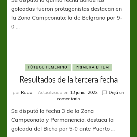
la
quinta
goleadas fueron protagonistas destacan en
fecha
la Zona Campeonato: la de Belgrano por 9-
llena
0 …
de
goleadas
FÚTBOL FEMENINO
PRIMERA B FEM
Resultados de la tercera fecha
por
Rocio
Actualizado en
13 junio, 2022
Dejá un
en
comentario
Resultados
Se disputó la fecha 3 de la Zona
de
la
Campeonato y Permanencia, destaca la
tercera
goleada del Bicho por 5-0 ante Puerto …
fecha