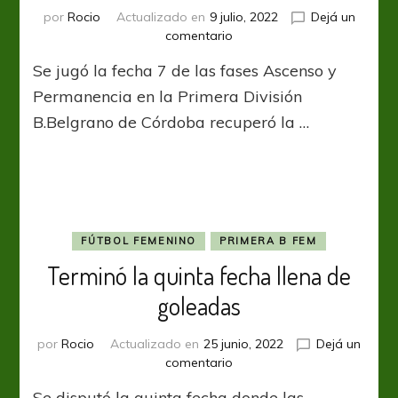
por
Rocio
Actualizado en
9 julio, 2022
Dejá un
en
comentario
Se
Se jugó la fecha 7 de las fases Ascenso y
jugó
la
Permanencia en la Primera División
séptima
B.Belgrano de Córdoba recuperó la …
fecha
FÚTBOL FEMENINO
PRIMERA B FEM
Terminó la quinta fecha llena de
goleadas
por
Rocio
Actualizado en
25 junio, 2022
Dejá un
en
comentario
Terminó
Se disputó la quinta fecha donde las