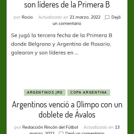
son líderes de la Primera B
por
Rocio
Actualizado en
21 marzo, 2022
Dejá
en
un comentario
Belgrano
Se jugó la tercera fecha de la Primera B
y
Argentino
donde Belgrano y Argentino de Rosario,
de
golearon y son líderes en …
Rosario
son
líderes
de
la
Primera
B
ARGENTINOS JRS
COPA ARGENTINA
Argentinos venció a Olimpo con un
doblete de Ávalos
por
Redacción Rincón del Fútbol
Actualizado en
13
en
marzo, 2022
Dejá un comentario