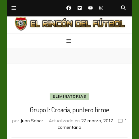
El Rincón del Fútbol
Diario digital de Fútbol
ELIMINATORIAS
Grupo I: Croacia, puntero firme
por
Juan Saber
Actualizado en
27 marzo, 2017
1
en
comentario
Grupo