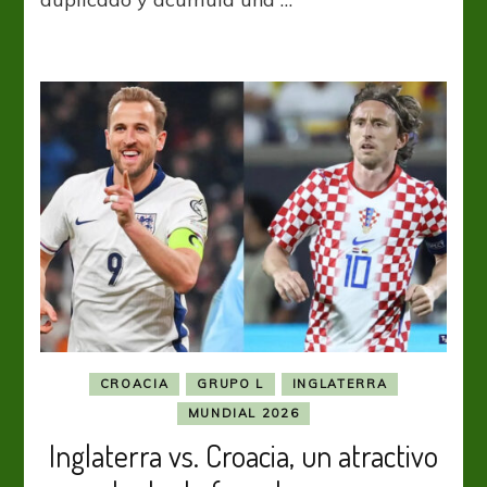
abraza
a
una
ilusión
CROACIA
GRUPO L
INGLATERRA
MUNDIAL 2026
Inglaterra vs. Croacia, un atractivo