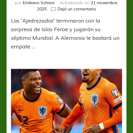
por
Emiliano Schiavi
Actualizado en
21 noviembre,
en
2025
Dejá un comentario
¡Jaque
Los “Ajedrezados” terminaron con la
Mate!
Croacia
sorpresa de Islas Feroe y jugarán su
clasificada
séptimo Mundial. A Alemania le bastará un
empate …