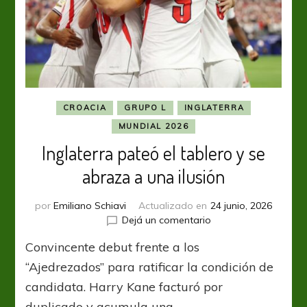
CROACIA
GRUPO L
INGLATERRA
MUNDIAL 2026
Inglaterra pateó el tablero y se
abraza a una ilusión
por
Emiliano Schiavi
Actualizado en
24 junio, 2026
en
Dejá un comentario
Inglaterra
Convincente debut frente a los
pateó
el
“Ajedrezados” para ratificar la condición de
tablero
candidata. Harry Kane facturó por
y
duplicado y acumula una …
se