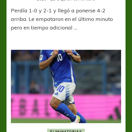
Italia
Perdía 1-0 y 2-1 y llegó a ponerse 4-2
sufrió
pero
arriba. Le empataron en el último minuto
se
pero en tiempo adicional …
quedó
con
un
partido
para
el
recuerdo
ELIMINATORIAS