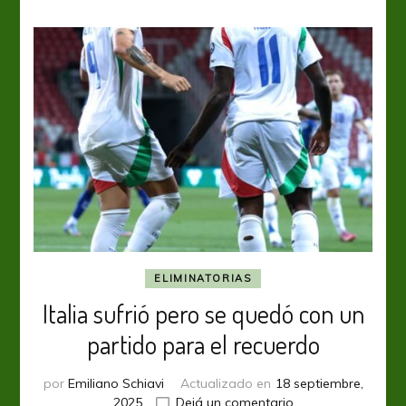
ELIMINATORIAS
Italia sufrió pero se quedó con un
partido para el recuerdo
por
Emiliano Schiavi
Actualizado en
18 septiembre,
en
2025
Dejá un comentario