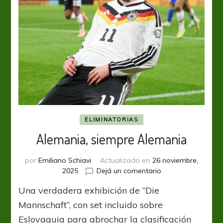
ELIMINATORIAS
Alemania, siempre Alemania
por
Emiliano Schiavi
Actualizado en
26 noviembre,
en
2025
Dejá un comentario
Alemania,
Una verdadera exhibición de “Die
siempre
Alemania
Mannschaft”, con set incluido sobre
Eslovaquia para abrochar la clasificación