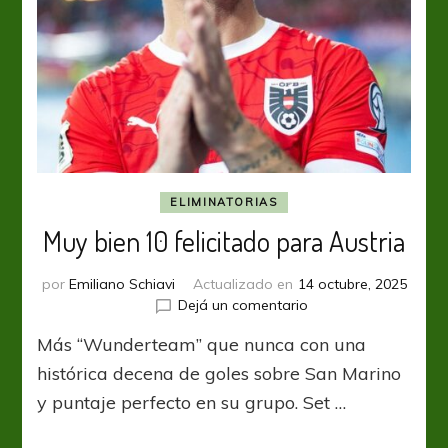
ELIMINATORIAS
Muy bien 10 felicitado para Austria
por
Emiliano Schiavi
Actualizado en
14 octubre, 2025
en
Dejá un comentario
Muy
Más “Wunderteam” que nunca con una
bien
10
histórica decena de goles sobre San Marino
felicitado
y puntaje perfecto en su grupo. Set …
para
Austria