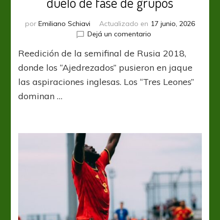
duelo de fase de grupos
por
Emiliano Schiavi
Actualizado en
17 junio, 2026
en
Dejá un comentario
Inglaterra
Reedición de la semifinal de Rusia 2018,
vs.
Croacia,
donde los “Ajedrezados” pusieron en jaque
un
las aspiraciones inglesas. Los “Tres Leones”
atractivo
dominan …
duelo
de
fase
de
grupos