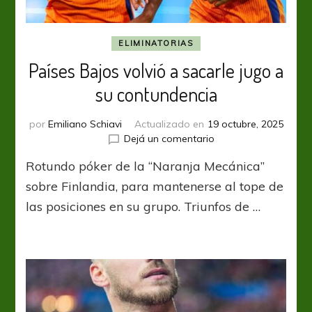
ELIMINATORIAS
Países Bajos volvió a sacarle jugo a
su contundencia
por
Emiliano Schiavi
Actualizado en
19 octubre, 2025
en
Dejá un comentario
Países
Rotundo póker de la “Naranja Mecánica”
Bajos
volvió
sobre Finlandia, para mantenerse al tope de
a
las posiciones en su grupo. Triunfos de …
sacarle
jugo
a
su
contundencia