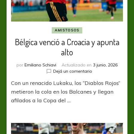
AMISTOSOS
Bélgica venció a Croacia y apunta
alto
por
Emiliano Schiavi
Actualizado en
3 junio, 2026
en
Dejá un comentario
Bélgica
Con un renacido Lukaku, los “Diablos Rojos”
venció
a
metieron la cola en los Balcanes y llegan
Croacia
afilados a la Copa del …
y
apunta
alto