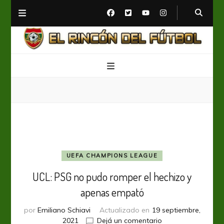
El Rincón del Fútbol
Diario digital de Fútbol
UEFA CHAMPIONS LEAGUE
UCL: PSG no pudo romper el hechizo y
apenas empató
por
Emiliano Schiavi
Actualizado en
19 septiembre,
en
2021
Dejá un comentario