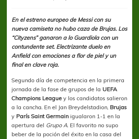
UCL:
PSG
no
En el estreno europeo de Messi con su
pudo
nueva camiseta no hubo caza de Brujas. Los
romper
el
“Cityzens” ganaron a lo Guardiola con un
hechizo
contundente set. Electrizante duelo en
y
Anfield con emociones a flor de piel y un
apenas
empató
final en clave roja.
Segundo día de competencia en la primera
jornada de la fase de grupos de la
UEFA
Champions League
y los candidatos salieron
a la cancha. En el Jan Breydelstadion,
Brujas
y
París Saint Germain
igualaron 1-1 en la
apertura del
Grupo A
. El favorito no supo
beber de la poción del éxito en la casa del