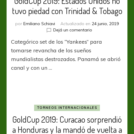
GoldCup 2019: Estados Unidos no
tuvo piedad con Trinidad & Tobago
por
Emiliano Schiavi
Actualizado en
24 junio, 2019
en
Dejá un comentario
GoldCup
Categórico set de los “Yankees” para
2019:
Estados
tomarse revancha de los sueños
Unidos
mundialistas destrozados. Panamá se abrió
no
canal y con un …
tuvo
piedad
con
Trinidad
&
Tobago
TORNEOS INTERNACIONALES
GoldCup 2019: Curacao sorprendió
a Honduras y la mandó de vuelta a