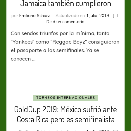
Jamaica también cumplieron
por
Emiliano Schiavi
Actualizado en
1 julio, 2019
en
Dejá un comentario
GoldCup
Con sendos triunfos por la mínima, tanto
2019:
Estdos
“Yankees” como “Reggae Boyz” consiguieron
Unidos
el pasaporte a las semifinales. Ya se
y
conocen …
Jamaica
también
cumplieron
TORNEOS INTERNACIONALES
GoldCup 2019: México sufrió ante
Costa Rica pero es semifinalista