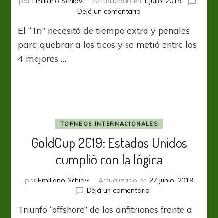
por
Emiliano Schiavi
Actualizado en
1 julio, 2019
en
Dejá un comentario
GoldCup
El “Tri” necesitó de tiempo extra y penales
2019:
México
para quebrar a los ticos y se metió entre los
sufrió
4 mejores …
ante
Costa
Rica
pero
es
semifinalista
TORNEOS INTERNACIONALES
GoldCup 2019: Estados Unidos
cumplió con la lógica
por
Emiliano Schiavi
Actualizado en
27 junio, 2019
en
Dejá un comentario
GoldCup
Triunfo “offshore” de los anfitriones frente a
2019: