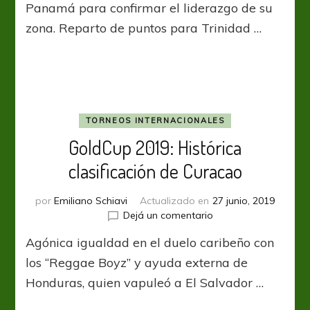
Estados
Panamá para confirmar el liderazgo de su
Unidos
zona. Reparto de puntos para Trinidad …
cumplió
con
la
lógica
TORNEOS INTERNACIONALES
GoldCup 2019: Histórica
clasificación de Curacao
por
Emiliano Schiavi
Actualizado en
27 junio, 2019
en
Dejá un comentario
GoldCup
Agónica igualdad en el duelo caribeño con
2019:
Histórica
los “Reggae Boyz” y ayuda externa de
clasificación
Honduras, quien vapuleó a El Salvador …
de
Curacao