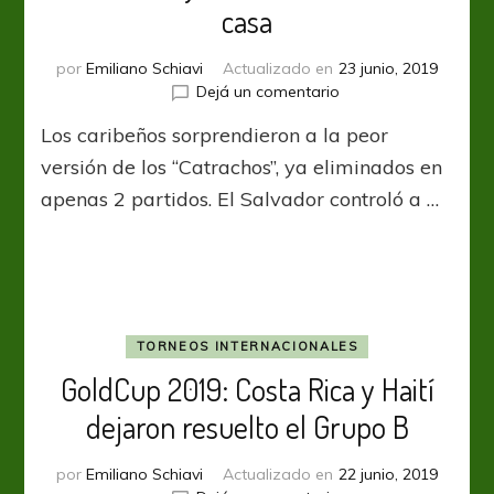
casa
por
Emiliano Schiavi
Actualizado en
23 junio, 2019
en
Dejá un comentario
GoldCup
Los caribeños sorprendieron a la peor
2019:
Curacao
versión de los “Catrachos”, ya eliminados en
sorprendió
apenas 2 partidos. El Salvador controló a …
a
Honduras
y
la
mandó
de
vuelta
TORNEOS INTERNACIONALES
a
GoldCup 2019: Costa Rica y Haití
casa
dejaron resuelto el Grupo B
por
Emiliano Schiavi
Actualizado en
22 junio, 2019