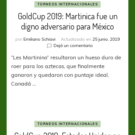
líder
TORNEOS INTERNACIONALES
GoldCup 2019: Martinica fue un
digno adversario para México
por
Emiliano Schiavi
Actualizado en
25 junio, 2019
en
Dejá un comentario
GoldCup
“Les Martinino” resultaron un hueso duro de
2019:
Martinica
roer para los aztecas, que finalmente
fue
ganaron y quedaron con puntaje ideal.
un
Canadá …
digno
adversario
para
México
TORNEOS INTERNACIONALES