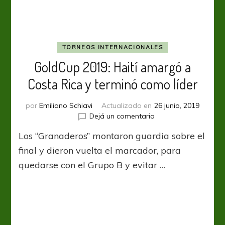
TORNEOS INTERNACIONALES
GoldCup 2019: Haití amargó a
Costa Rica y terminó como líder
por
Emiliano Schiavi
Actualizado en
26 junio, 2019
en
Dejá un comentario
GoldCup
Los “Granaderos” montaron guardia sobre el
2019:
Haití
final y dieron vuelta el marcador, para
amargó
quedarse con el Grupo B y evitar …
a
Costa
Rica
y
terminó
como